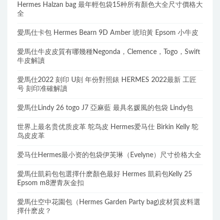
Hermes Halzan bag 最年輕包袋15种所有顏色大全尺寸價格大
全
愛馬仕卡包 Hermes Bearn 9D Amber 琥珀黃 Epsom 小牛皮
愛馬仕牛皮皮質有哪幾種Negonda，Clemence，Togo，Swift
牛皮解讀
愛馬仕2022 刻印 U刻 年份對照錶 HERMES 2022最新 工匠
号 刻印准確解讀
愛馬仕Lindy 26 togo J7 亞麻藍 最具名媛風的包袋 Lindy包
世界上最名贵优质皮革 鸵鸟皮 Hermes爱马仕 Birkin Kelly 鸵
鸟皮皮革
爱马仕Hermes最小资的包袋伊芙琳（Evelyne）尺寸价格大全
愛馬仕凱莉包包選擇什麽顏色最好 Hermes 凱莉包Kelly 25
Epsom m8瀝青灰金扣
愛馬仕空中花園包（Hermes Garden Party bag)皮材質皮料選
擇什麽皮？