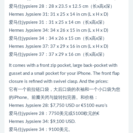
爱马仕jypsiere 28：28 x 23.5 x 12.5 cm（长x高x深）
Hermes Jypsiere 31: 31 x 25 x 14 in cm (L x H x D)
爱马仕jypsiere 31：31 x 25 x 14 cm（长x高x深）
Hermes Jypsiere 34: 34 x 26 x 15 in cm (L x H x D)
爱马仕jypsiere 34：34 x 26 x 15 cm（长x高x深）
Hermes Jypsiere 37: 37 x 29 x 16 in cm (L x H x D)
爱马仕jypsiere 37：37 x 29 x 16 cm（长x高x深）
It comes with a front zip pocket, large back-pocket with
gusset and a small pocket for your iPhone. The front flap
closure is refined with swivel clasp. And the prices:
它有一个前拉链口袋，大后口袋的衣袖和一个小口袋为您
的iPhone。前瓣关闭与旋转扣完善。和价格：
Hermes Jypsiere 28: $7,750 USD or €5100 euro’s
爱马仕jypsiere 28：7750美元或5100欧元的€
Hermes Jypsiere 34: $9,100 USD.
爱马仕jypsiere 34：9100美元。