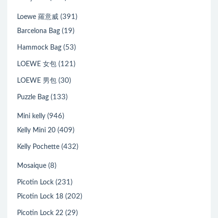
(391)
Loewe 羅意威
(19)
Barcelona Bag
(53)
Hammock Bag
(121)
LOEWE 女包
(30)
LOEWE 男包
(133)
Puzzle Bag
(946)
Mini kelly
(409)
Kelly Mini 20
(432)
Kelly Pochette
(8)
Mosaique
(231)
Picotin Lock
(202)
Picotin Lock 18
(29)
Picotin Lock 22