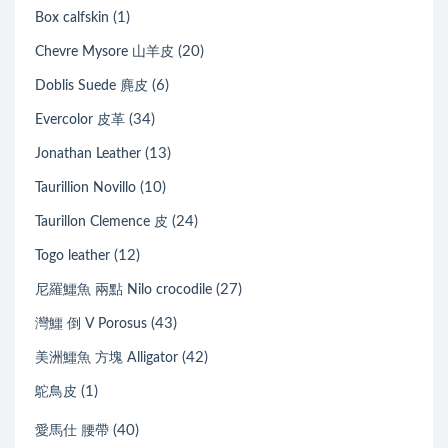
(1)
Box calfskin
(20)
Chevre Mysore 山羊皮
(6)
Doblis Suede 麂皮
(34)
Evercolor 皮革
(13)
Jonathan Leather
(10)
Taurillion Novillo
(24)
Taurillon Clemence 皮
(12)
Togo leather
(27)
尼羅鱷魚 兩點 Nilo crocodile
(43)
灣鱷 倒 V Porosus
(42)
美洲鱷魚 方塊 Alligator
(1)
鴕鳥皮
(40)
愛馬仕 腰帶