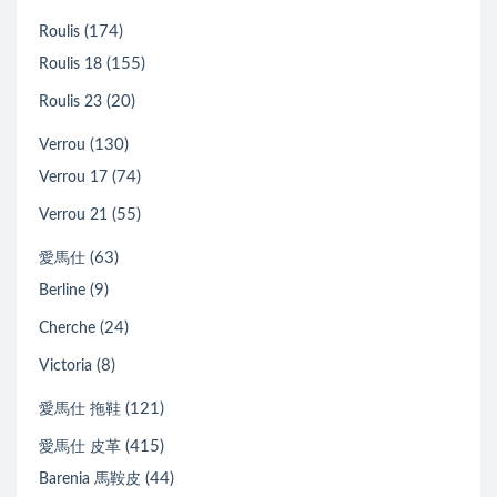
(174)
Roulis
(155)
Roulis 18
(20)
Roulis 23
(130)
Verrou
(74)
Verrou 17
(55)
Verrou 21
(63)
愛馬仕
(9)
Berline
(24)
Cherche
(8)
Victoria
(121)
愛馬仕 拖鞋
(415)
愛馬仕 皮革
(44)
Barenia 馬鞍皮