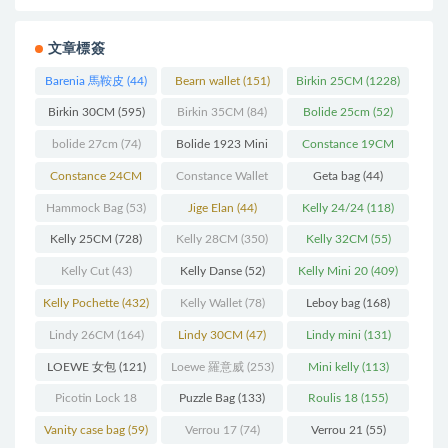
文章標簽
Barenia 馬鞍皮
(44)
Bearn wallet
(151)
Birkin 25CM
(1228)
Birkin 30CM
(595)
Birkin 35CM
(84)
Bolide 25cm
(52)
bolide 27cm
(74)
Bolide 1923 Mini
Constance 19CM
(93)
(571)
Constance 24CM
Constance Wallet
Geta bag
(44)
(216)
(60)
Hammock Bag
(53)
Jige Elan
(44)
Kelly 24/24
(118)
Kelly 25CM
(728)
Kelly 28CM
(350)
Kelly 32CM
(55)
Kelly Cut
(43)
Kelly Danse
(52)
Kelly Mini 20
(409)
Kelly Pochette
(432)
Kelly Wallet
(78)
Leboy bag
(168)
Lindy 26CM
(164)
Lindy 30CM
(47)
Lindy mini
(131)
LOEWE 女包
(121)
Loewe 羅意威
(253)
Mini kelly
(113)
Picotin Lock 18
Puzzle Bag
(133)
Roulis 18
(155)
(202)
Vanity case bag
(59)
Verrou 17
(74)
Verrou 21
(55)