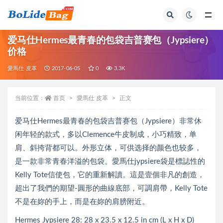
全部
爱马仕Hermes最青春的包袋吉普赛包（Jypsiere）
价格
愛馬仕 皮革
2017-06-05
0
3.3K
当前位置：
首页
愛馬仕 皮革
正文
爱马仕Hermes最青春的包袋吉普赛包（Jypsiere）非常休
闲年轻的款式，多以Clemence牛皮制成，小巧精致，单
肩、斜挎背都可以。外形立体，可供选择的颜色也较多，
是一款非常青春洋溢的包袋。愛馬仕jypsiere袋是標誌性的
Kelly Tote信使包，它的重新解讀。這是壹個非凡的創造，
超出了我們的期望-圓形的曲線底部，可調肩帶，Kelly Tote
不是在妳的手上，而是在妳的肩膀附近。
Hermes Jypsiere 28: 28 x 23.5 x 12.5 in cm (L x H x D)