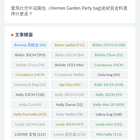
愛馬仕空中花園包（Hermes Garden Party bag)皮材質皮料選
擇什麽皮？
文章標簽
Barenia 馬鞍皮
(44)
Bearn wallet
(151)
Birkin 25CM
(1228)
Birkin 30CM
(595)
Birkin 35CM
(84)
Bolide 25cm
(52)
bolide 27cm
(74)
Bolide 1923 Mini
Constance 19CM
(93)
(571)
Constance 24CM
Constance Wallet
Geta bag
(44)
(216)
(60)
Hammock Bag
(53)
Jige Elan
(44)
Kelly 24/24
(118)
Kelly 25CM
(728)
Kelly 28CM
(350)
Kelly 32CM
(55)
Kelly Cut
(43)
Kelly Danse
(52)
Kelly Mini 20
(409)
Kelly Pochette
(432)
Kelly Wallet
(78)
Leboy bag
(168)
Lindy 26CM
(164)
Lindy 30CM
(47)
Lindy mini
(131)
LOEWE 女包
(121)
Loewe 羅意威
(253)
Mini kelly
(113)