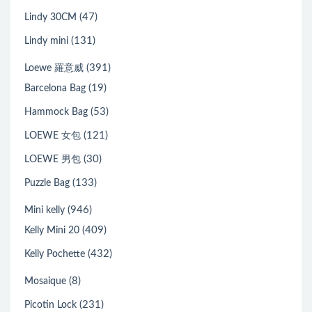
(47)
Lindy 30CM
(131)
Lindy mini
(391)
Loewe 羅意威
(19)
Barcelona Bag
(53)
Hammock Bag
(121)
LOEWE 女包
(30)
LOEWE 男包
(133)
Puzzle Bag
(946)
Mini kelly
(409)
Kelly Mini 20
(432)
Kelly Pochette
(8)
Mosaique
(231)
Picotin Lock