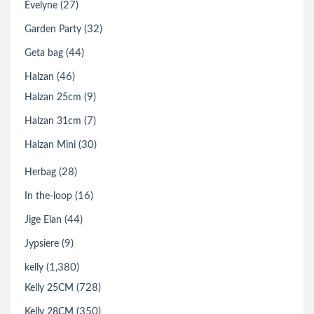
(27)
Evelyne
(32)
Garden Party
(44)
Geta bag
(46)
Halzan
(9)
Halzan 25cm
(7)
Halzan 31cm
(30)
Halzan Mini
(28)
Herbag
(16)
In the-loop
(44)
Jige Elan
(9)
Jypsiere
(1,380)
kelly
(728)
Kelly 25CM
(350)
Kelly 28CM