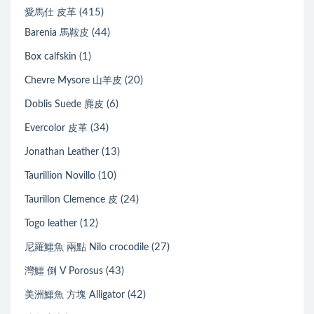
(415)
愛馬仕 皮革
(44)
Barenia 馬鞍皮
(1)
Box calfskin
(20)
Chevre Mysore 山羊皮
(6)
Doblis Suede 麂皮
(34)
Evercolor 皮革
(13)
Jonathan Leather
(10)
Taurillion Novillo
(24)
Taurillon Clemence 皮
(12)
Togo leather
(27)
尼羅鱷魚 兩點 Nilo crocodile
(43)
灣鱷 倒 V Porosus
(42)
美洲鱷魚 方塊 Alligator