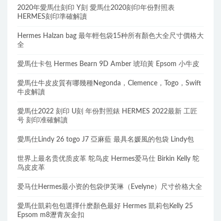
2020年愛馬仕刻印 Y刻 愛馬仕2020刻印年份對照表
HERMES刻印準確解讀
Hermes Halzan bag 最年輕包袋15种所有顏色大全尺寸價格大
全
愛馬仕卡包 Hermes Bearn 9D Amber 琥珀黃 Epsom 小牛皮
愛馬仕牛皮皮質有哪幾種Negonda，Clemence，Togo，Swift
牛皮解讀
愛馬仕2022 刻印 U刻 年份對照錶 HERMES 2022最新 工匠
号 刻印准確解讀
愛馬仕Lindy 26 togo J7 亞麻藍 最具名媛風的包袋 Lindy包
世界上最名贵优质皮革 鸵鸟皮 Hermes爱马仕 Birkin Kelly 鸵
鸟皮皮革
爱马仕Hermes最小资的包袋伊芙琳（Evelyne）尺寸价格大全
愛馬仕凱莉包包選擇什麽顏色最好 Hermes 凱莉包Kelly 25
Epsom m8瀝青灰金扣