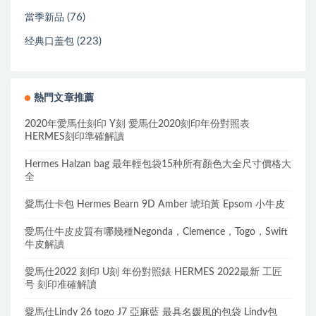
(76)
當季新品
(223)
经典口盖包
熱門文章推薦
2020年愛馬仕刻印 Y刻 愛馬仕2020刻印年份對照表
HERMES刻印準確解讀
Hermes Halzan bag 最年輕包袋15种所有顏色大全尺寸價格大
全
愛馬仕卡包 Hermes Bearn 9D Amber 琥珀黃 Epsom 小牛皮
愛馬仕牛皮皮質有哪幾種Negonda，Clemence，Togo，Swift
牛皮解讀
愛馬仕2022 刻印 U刻 年份對照錶 HERMES 2022最新 工匠
号 刻印准確解讀
愛馬仕Lindy 26 togo J7 亞麻藍 最具名媛風的包袋 Lindy包