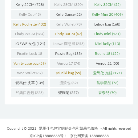
Kelly 25CM
(728)
Kelly 28CM
(350)
Kelly 32CM
(55)
Kelly Cut
(43)
Kelly Danse
(52)
Kelly Mini 20
(409)
Kelly Pochette
(432)
Kelly Wallet
(78)
Leboy bag
(168)
Lindy 26CM
(164)
Lindy 30CM
(47)
Lindy mini
(131)
LOEWE 女包
(121)
Loewe 羅意威
(253)
Mini kelly
(113)
Picotin Lock 18
Puzzle Bag
(133)
Roulis 18
(155)
(202)
Vanity case bag
(59)
Verrou 17
(74)
Verrou 21
(55)
Woc Wallet
(62)
ysl niki bag
(55)
愛馬仕 拖鞋
(121)
愛馬仕 皮革
(139)
流浪包
(82)
當季新品
(76)
经典口盖包
(223)
聖羅蘭
(257)
香奈兒
(70)
Copyright © 2021
愛馬仕包包官網鉑金包和凱莉包價格
- All rights reserved
京ICP备18888888号-1
京公网安备 188888888