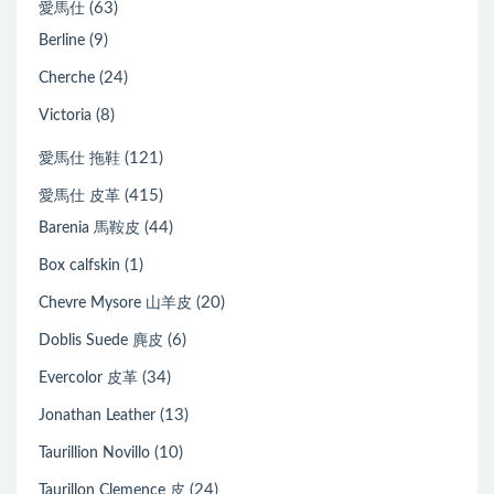
(63)
愛馬仕
(9)
Berline
(24)
Cherche
(8)
Victoria
(121)
愛馬仕 拖鞋
(415)
愛馬仕 皮革
(44)
Barenia 馬鞍皮
(1)
Box calfskin
(20)
Chevre Mysore 山羊皮
(6)
Doblis Suede 麂皮
(34)
Evercolor 皮革
(13)
Jonathan Leather
(10)
Taurillion Novillo
(24)
Taurillon Clemence 皮