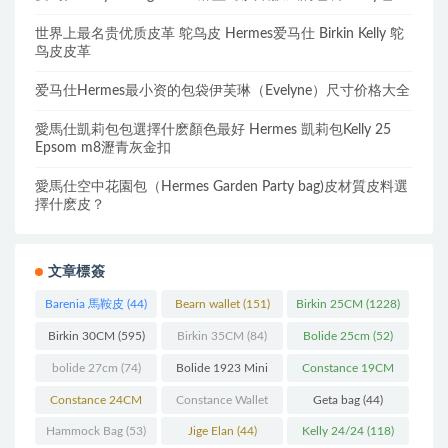
世界上最名贵优质皮革 鸵鸟皮 Hermes爱马仕 Birkin Kelly 鸵
鸟皮皮革
爱马仕Hermes最小资的包袋伊芙琳（Evelyne）尺寸价格大全
愛馬仕凱莉包包選擇什麽顏色最好 Hermes 凱莉包Kelly 25
Epsom m8瀝青灰金扣
愛馬仕空中花園包（Hermes Garden Party bag)皮材質皮料選
擇什麽皮？
文章標簽
Barenia 馬鞍皮
(44)
Bearn wallet
(151)
Birkin 25CM
(1228)
Birkin 30CM
(595)
Birkin 35CM
(84)
Bolide 25cm
(52)
bolide 27cm
(74)
Bolide 1923 Mini
Constance 19CM
(93)
(571)
Constance 24CM
Constance Wallet
Geta bag
(44)
(216)
(60)
Hammock Bag
(53)
Jige Elan
(44)
Kelly 24/24
(118)