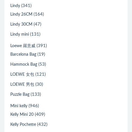
(341)
Lindy
(164)
Lindy 26CM
(47)
Lindy 30CM
(131)
Lindy mini
(391)
Loewe 羅意威
(19)
Barcelona Bag
(53)
Hammock Bag
(121)
LOEWE 女包
(30)
LOEWE 男包
(133)
Puzzle Bag
(946)
Mini kelly
(409)
Kelly Mini 20
(432)
Kelly Pochette