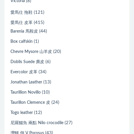
(8)
Victoria
(121)
愛馬仕 拖鞋
(415)
愛馬仕 皮革
(44)
Barenia 馬鞍皮
(1)
Box calfskin
(20)
Chevre Mysore 山羊皮
(6)
Doblis Suede 麂皮
(34)
Evercolor 皮革
(13)
Jonathan Leather
(10)
Taurillion Novillo
(24)
Taurillon Clemence 皮
(12)
Togo leather
(27)
尼羅鱷魚 兩點 Nilo crocodile
(43)
灣鱷 倒 V Porosus