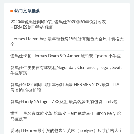
熱門文章推薦
2020年愛馬仕刻印 Y刻 愛馬仕2020刻印年份對照表
HERMES刻印準確解讀
Hermes Halzan bag 最年輕包袋15种所有顏色大全尺寸價格大
全
愛馬仕卡包 Hermes Bearn 9D Amber 琥珀黃 Epsom 小牛皮
愛馬仕牛皮皮質有哪幾種Negonda，Clemence，Togo，Swift
牛皮解讀
愛馬仕2022 刻印 U刻 年份對照錶 HERMES 2022最新 工匠
号 刻印准確解讀
愛馬仕Lindy 26 togo J7 亞麻藍 最具名媛風的包袋 Lindy包
世界上最名贵优质皮革 鸵鸟皮 Hermes爱马仕 Birkin Kelly 鸵
鸟皮皮革
爱马仕Hermes最小资的包袋伊芙琳（Evelyne）尺寸价格大全