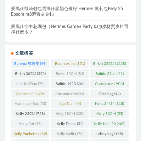
愛馬仕凱莉包包選擇什麽顏色最好 Hermes 凱莉包Kelly 25
Epsom m8瀝青灰金扣
愛馬仕空中花園包（Hermes Garden Party bag)皮材質皮料選
擇什麽皮？
文章標簽
Barenia 馬鞍皮
(44)
Bearn wallet
(151)
Birkin 25CM
(1228)
Birkin 30CM
(595)
Birkin 35CM
(84)
Bolide 25cm
(52)
bolide 27cm
(74)
Bolide 1923 Mini
Constance 19CM
(93)
(571)
Constance 24CM
Constance Wallet
Geta bag
(44)
(216)
(60)
Hammock Bag
(53)
Jige Elan
(44)
Kelly 24/24
(118)
Kelly 25CM
(728)
Kelly 28CM
(350)
Kelly 32CM
(55)
Kelly Cut
(43)
Kelly Danse
(52)
Kelly Mini 20
(409)
Kelly Pochette
(432)
Kelly Wallet
(78)
Leboy bag
(168)