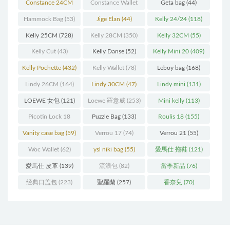
(93)
(571)
Constance 24CM
Constance Wallet
Geta bag
(44)
(216)
(60)
Hammock Bag
(53)
Jige Elan
(44)
Kelly 24/24
(118)
Kelly 25CM
(728)
Kelly 28CM
(350)
Kelly 32CM
(55)
Kelly Cut
(43)
Kelly Danse
(52)
Kelly Mini 20
(409)
Kelly Pochette
(432)
Kelly Wallet
(78)
Leboy bag
(168)
Lindy 26CM
(164)
Lindy 30CM
(47)
Lindy mini
(131)
LOEWE 女包
(121)
Loewe 羅意威
(253)
Mini kelly
(113)
Picotin Lock 18
Puzzle Bag
(133)
Roulis 18
(155)
(202)
Vanity case bag
(59)
Verrou 17
(74)
Verrou 21
(55)
Woc Wallet
(62)
ysl niki bag
(55)
愛馬仕 拖鞋
(121)
愛馬仕 皮革
(139)
流浪包
(82)
當季新品
(76)
经典口盖包
(223)
聖羅蘭
(257)
香奈兒
(70)