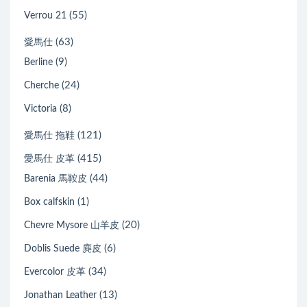
(55)
Verrou 21
(63)
愛馬仕
(9)
Berline
(24)
Cherche
(8)
Victoria
(121)
愛馬仕 拖鞋
(415)
愛馬仕 皮革
(44)
Barenia 馬鞍皮
(1)
Box calfskin
(20)
Chevre Mysore 山羊皮
(6)
Doblis Suede 麂皮
(34)
Evercolor 皮革
(13)
Jonathan Leather