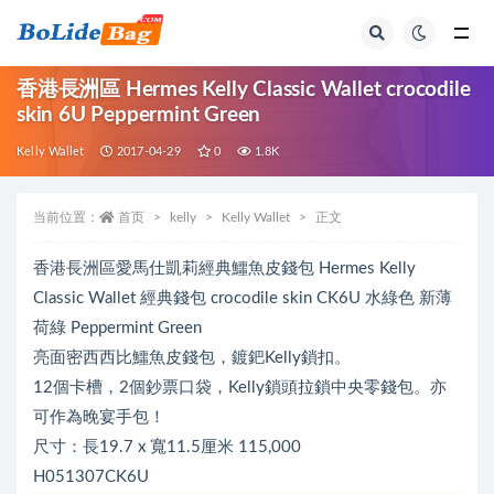
全部
香港長洲區 Hermes Kelly Classic Wallet crocodile
skin 6U Peppermint Green
Kelly Wallet
2017-04-29
0
1.8K
当前位置：
首页
kelly
Kelly Wallet
正文
香港長洲區愛馬仕凱莉經典鱷魚皮錢包 Hermes Kelly
Classic Wallet 經典錢包 crocodile skin CK6U 水綠色 新薄
荷綠 Peppermint Green
亮面密西西比鱷魚皮錢包，鍍鈀Kelly鎖扣。
12個卡槽，2個鈔票口袋，Kelly鎖頭拉鎖中央零錢包。亦
可作為晚宴手包！
尺寸：長19.7 x 寬11.5厘米 115,000
H051307CK6U