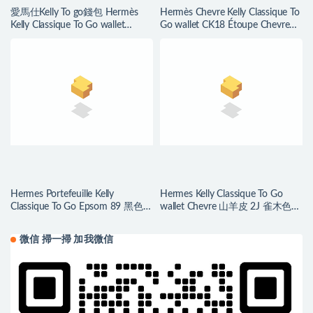
愛馬仕Kelly To go錢包 Hermès
Hermès Chevre Kelly Classique To
Kelly Classique To Go wallet
Go wallet CK18 Étoupe Chevre
Mauve Sylvestre Epsom
Mysore
Hermes Portefeuille Kelly
Hermes Kelly Classique To Go
Classique To Go Epsom 89 黑色全
wallet Chevre 山羊皮 2J 雀木色
手工蜜蠟線縫製
Quebracho
微信 掃一掃 加我微信