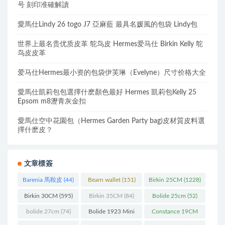
号 刻印准確解讀
愛馬仕Lindy 26 togo J7 亞麻藍 最具名媛風的包袋 Lindy包
世界上最名贵优质皮革 鸵鸟皮 Hermes爱马仕 Birkin Kelly 鸵
鸟皮皮革
爱马仕Hermes最小资的包袋伊芙琳（Evelyne）尺寸价格大全
愛馬仕凱莉包包選擇什麽顏色最好 Hermes 凱莉包Kelly 25
Epsom m8瀝青灰金扣
愛馬仕空中花園包（Hermes Garden Party bag)皮材質皮料選
擇什麽皮？
文章標簽
Barenia 馬鞍皮
(44)
Bearn wallet
(151)
Birkin 25CM
(1228)
Birkin 30CM
(595)
Birkin 35CM
(84)
Bolide 25cm
(52)
bolide 27cm
(74)
Bolide 1923 Mini
Constance 19CM