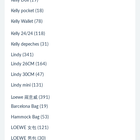
(19)
Kelly Doll
(18)
Kelly pocket
(78)
Kelly Wallet
(118)
Kelly 24/24
(31)
Kelly depeches
(341)
Lindy
(164)
Lindy 26CM
(47)
Lindy 30CM
(131)
Lindy mini
(391)
Loewe 羅意威
(19)
Barcelona Bag
(53)
Hammock Bag
(121)
LOEWE 女包
(30)
LOEWE 男包