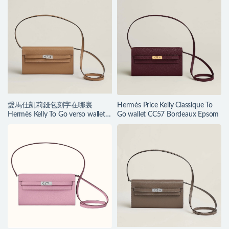
愛馬仕凱莉錢包刻字在哪裏
Hermès Price Kelly Classique To
Hermès Kelly To Go verso wallet
Go wallet CC57 Bordeaux Epsom
Chaï/Mauve Sylvestre