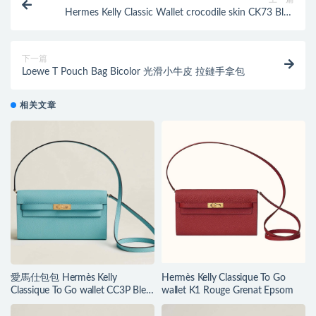
Hermes Kelly Classic Wallet crocodile skin CK73 Bleu
Saphir 寶石藍
下一篇
Loewe T Pouch Bag Bicolor 光滑小牛皮 拉鏈手拿包
相关文章
愛馬仕包包 Hermès Kelly
Hermès Kelly Classique To Go
Classique To Go wallet CC3P Bleu
wallet K1 Rouge Grenat Epsom
Atoll Epsom