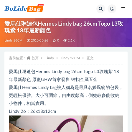
全部
愛馬仕琳迪包Hermes Lindy bag 26cm Togo L3玫
瑰紫 18年最新顏色
Lindy 26CM
2018-05-26
0
2.1K
当前位置：
首页
Lindy
Lindy 26CM
正文
愛馬仕琳迪包Hermes Lindy bag 26cm Togo L3玫瑰紫 18
年最新顏色 原廠GHW首家發售 银扣金屬五金
愛馬仕Hermes Lindy bag被人稱為是最具名媛風範的包袋，
更輕松優雅。大小可調節，自由度頗高，側兜較多能收納
小物件，相當實用。
Lindy 26：26x18x12cm