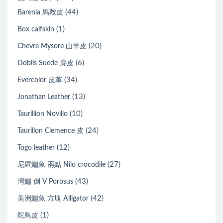
(44)
Barenia 馬鞍皮
(1)
Box calfskin
(20)
Chevre Mysore 山羊皮
(6)
Doblis Suede 麂皮
(34)
Evercolor 皮革
(13)
Jonathan Leather
(10)
Taurillion Novillo
(24)
Taurillon Clemence 皮
(12)
Togo leather
(27)
尼羅鱷魚 兩點 Nilo crocodile
(43)
灣鱷 倒 V Porosus
(42)
美洲鱷魚 方塊 Alligator
(1)
鴕鳥皮