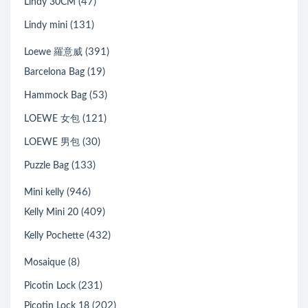
(47)
Lindy 30CM
(131)
Lindy mini
(391)
Loewe 羅意威
(19)
Barcelona Bag
(53)
Hammock Bag
(121)
LOEWE 女包
(30)
LOEWE 男包
(133)
Puzzle Bag
(946)
Mini kelly
(409)
Kelly Mini 20
(432)
Kelly Pochette
(8)
Mosaique
(231)
Picotin Lock
(202)
Picotin Lock 18