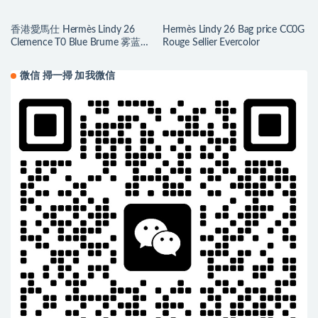
香港愛馬仕 Hermès Lindy 26
Hermès Lindy 26 Bag price CC0G
Clemence T0 Blue Brume 雾蓝色
Rouge Sellier Evercolor
Silver Hardware
微信 掃一掃 加我微信