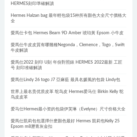
HERMES刻印準確解讀
Hermes Halzan bag 最年輕包袋15种所有顏色大全尺寸價格大
全
愛馬仕卡包 Hermes Bearn 9D Amber 琥珀黃 Epsom 小牛皮
愛馬仕牛皮皮質有哪幾種Negonda，Clemence，Togo，Swift
牛皮解讀
愛馬仕2022 刻印 U刻 年份對照錶 HERMES 2022最新 工匠
号 刻印准確解讀
愛馬仕Lindy 26 togo J7 亞麻藍 最具名媛風的包袋 Lindy包
世界上最名贵优质皮革 鸵鸟皮 Hermes爱马仕 Birkin Kelly 鸵
鸟皮皮革
爱马仕Hermes最小资的包袋伊芙琳（Evelyne）尺寸价格大全
愛馬仕凱莉包包選擇什麽顏色最好 Hermes 凱莉包Kelly 25
Epsom m8瀝青灰金扣