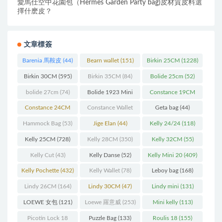
愛馬仕空中花園包（Hermes Garden Party bag)皮材質皮料選
擇什麽皮？
文章標簽
Barenia 馬鞍皮
(44)
Bearn wallet
(151)
Birkin 25CM
(1228)
Birkin 30CM
(595)
Birkin 35CM
(84)
Bolide 25cm
(52)
bolide 27cm
(74)
Bolide 1923 Mini
Constance 19CM
(93)
(571)
Constance 24CM
Constance Wallet
Geta bag
(44)
(216)
(60)
Hammock Bag
(53)
Jige Elan
(44)
Kelly 24/24
(118)
Kelly 25CM
(728)
Kelly 28CM
(350)
Kelly 32CM
(55)
Kelly Cut
(43)
Kelly Danse
(52)
Kelly Mini 20
(409)
Kelly Pochette
(432)
Kelly Wallet
(78)
Leboy bag
(168)
Lindy 26CM
(164)
Lindy 30CM
(47)
Lindy mini
(131)
LOEWE 女包
(121)
Loewe 羅意威
(253)
Mini kelly
(113)
Picotin Lock 18
Puzzle Bag
(133)
Roulis 18
(155)