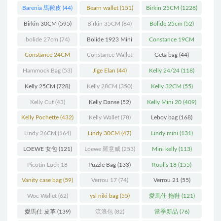
Barenia 馬鞍皮
(44)
Bearn wallet
(151)
Birkin 25CM
(1228)
Birkin 30CM
(595)
Birkin 35CM
(84)
Bolide 25cm
(52)
bolide 27cm
(74)
Bolide 1923 Mini
Constance 19CM
(93)
(571)
Constance 24CM
Constance Wallet
Geta bag
(44)
(216)
(60)
Hammock Bag
(53)
Jige Elan
(44)
Kelly 24/24
(118)
Kelly 25CM
(728)
Kelly 28CM
(350)
Kelly 32CM
(55)
Kelly Cut
(43)
Kelly Danse
(52)
Kelly Mini 20
(409)
Kelly Pochette
(432)
Kelly Wallet
(78)
Leboy bag
(168)
Lindy 26CM
(164)
Lindy 30CM
(47)
Lindy mini
(131)
LOEWE 女包
(121)
Loewe 羅意威
(253)
Mini kelly
(113)
Picotin Lock 18
Puzzle Bag
(133)
Roulis 18
(155)
(202)
Vanity case bag
(59)
Verrou 17
(74)
Verrou 21
(55)
Woc Wallet
(62)
ysl niki bag
(55)
愛馬仕 拖鞋
(121)
愛馬仕 皮革
(139)
流浪包
(82)
當季新品
(76)