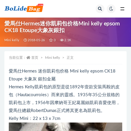
全部
愛馬仕Hermes迷你凱莉包价格Mini kelly epsom
CK18 Etoupe大象灰銀扣
Mini kelly
2018-05-26
0
2.1K
当前位置：
首页
Mini kelly
正文
愛馬仕Hermes 迷你凱莉包价格 Mini kelly epsom CK18
Etoupe 大象灰 銀扣金屬
Hermes Kelly凱莉包的原型是從1892年壹款安裝馬鞍的皮
包（Hautacourroies）而來的靈感。1935年35公分規格的
凱莉包上市，1956年因摩納哥王妃葛麗絲凱莉喜愛使用，
愛馬仕總裁RobertDumas正式將其更名為凱莉包。
Kelly Mini：22 x 13 x 7cm