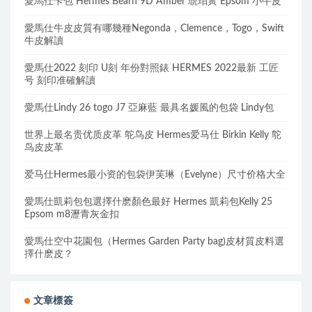
愛馬仕卡包 Hermes Bearn 9D Amber 琥珀黃 Epsom 小牛皮
愛馬仕牛皮皮質有哪幾種Negonda，Clemence，Togo，Swift
牛皮解讀
愛馬仕2022 刻印 U刻 年份對照錶 HERMES 2022最新 工匠
号 刻印准確解讀
愛馬仕Lindy 26 togo J7 亞麻藍 最具名媛風的包袋 Lindy包
世界上最名贵优质皮革 鸵鸟皮 Hermes爱马仕 Birkin Kelly 鸵
鸟皮皮革
爱马仕Hermes最小资的包袋伊芙琳（Evelyne）尺寸价格大全
愛馬仕凱莉包包選擇什麽顏色最好 Hermes 凱莉包Kelly 25
Epsom m8瀝青灰金扣
愛馬仕空中花園包（Hermes Garden Party bag)皮材質皮料選
擇什麽皮？
文章標簽