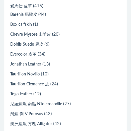
(415)
愛馬仕 皮革
(44)
Barenia 馬鞍皮
(1)
Box calfskin
(20)
Chevre Mysore 山羊皮
(6)
Doblis Suede 麂皮
(34)
Evercolor 皮革
(13)
Jonathan Leather
(10)
Taurillion Novillo
(24)
Taurillon Clemence 皮
(12)
Togo leather
(27)
尼羅鱷魚 兩點 Nilo crocodile
(43)
灣鱷 倒 V Porosus
(42)
美洲鱷魚 方塊 Alligator