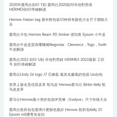
2020年愛馬仕刻印 Y刻 愛馬仕2020刻印年份對照表
HERMES刻印準確解讀
Hermes Halzan bag 最年輕包袋15种所有顏色大全尺寸價格大
全
愛馬仕卡包 Hermes Bearn 9D Amber 琥珀黃 Epsom 小牛皮
愛馬仕牛皮皮質有哪幾種Negonda，Clemence，Togo，Swift
牛皮解讀
愛馬仕2022 刻印 U刻 年份對照錶 HERMES 2022最新 工匠
号 刻印准確解讀
愛馬仕Lindy 26 togo J7 亞麻藍 最具名媛風的包袋 Lindy包
世界上最名贵优质皮革 鸵鸟皮 Hermes爱马仕 Birkin Kelly 鸵
鸟皮皮革
爱马仕Hermes最小资的包袋伊芙琳（Evelyne）尺寸价格大全
愛馬仕凱莉包包選擇什麽顏色最好 Hermes 凱莉包Kelly 25
Epsom m8瀝青灰金扣