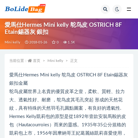
全部
愛馬仕Hermes Mini kelly 鸵鸟皮 OSTRICH 8F
Etain錫器灰 銀扣
Mini kelly
2018-05-26
0
1.5K
当前位置：
首页
Mini kelly
正文
愛馬仕Hermes Mini kelly 鸵鸟皮 OSTRICH 8F Etain錫器灰
銀扣金屬
鸵鸟皮屬世界上名貴的優質皮革之壹，柔軟、質輕、拉力
大、透氣性好、耐磨 ，鸵鸟皮其毛孔突起 形成的天然花
紋，具有特殊的天然羽毛孔圓點圖案，有良好的透氣性.
Hermes Kelly凱莉包的原型是從1892年壹款安裝馬鞍的皮
包（Hautacourroies）而來的靈感。1935年35公分規格的
凱莉包上市，1956年因摩納哥王妃葛麗絲凱莉喜愛使用，