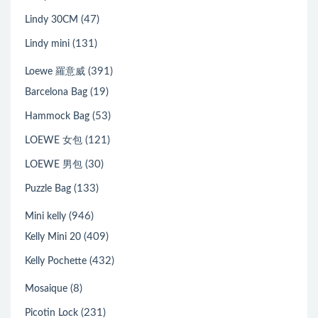
(47)
Lindy 30CM
(131)
Lindy mini
(391)
Loewe 羅意威
(19)
Barcelona Bag
(53)
Hammock Bag
(121)
LOEWE 女包
(30)
LOEWE 男包
(133)
Puzzle Bag
(946)
Mini kelly
(409)
Kelly Mini 20
(432)
Kelly Pochette
(8)
Mosaique
(231)
Picotin Lock