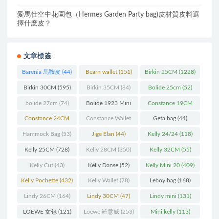
愛馬仕空中花園包（Hermes Garden Party bag)皮材質皮料選
擇什麽皮？
文章標簽
Barenia 馬鞍皮
(44)
Bearn wallet
(151)
Birkin 25CM
(1228)
Birkin 30CM
(595)
Birkin 35CM
(84)
Bolide 25cm
(52)
bolide 27cm
(74)
Bolide 1923 Mini
Constance 19CM
(93)
(571)
Constance 24CM
Constance Wallet
Geta bag
(44)
(216)
(60)
Hammock Bag
(53)
Jige Elan
(44)
Kelly 24/24
(118)
Kelly 25CM
(728)
Kelly 28CM
(350)
Kelly 32CM
(55)
Kelly Cut
(43)
Kelly Danse
(52)
Kelly Mini 20
(409)
Kelly Pochette
(432)
Kelly Wallet
(78)
Leboy bag
(168)
Lindy 26CM
(164)
Lindy 30CM
(47)
Lindy mini
(131)
LOEWE 女包
(121)
Loewe 羅意威
(253)
Mini kelly
(113)