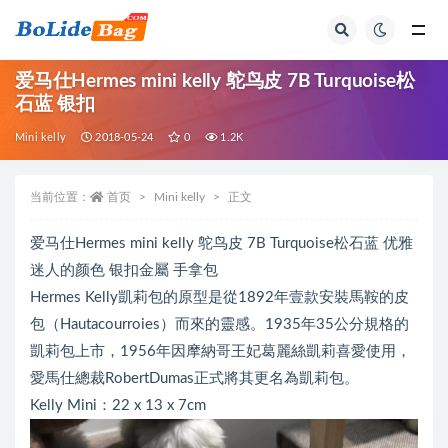
全部
爱马仕Hermes mini kelly 鸵鸟皮 7B Turquoise松
石蓝 银扣
Mini kelly
2018-05-24
0
1.2K
当前位置：
首页
Mini kelly
正文
爱马仕Hermes mini kelly 鸵鸟皮 7B Turquoise松石蓝 优雅
迷人的颜色 银扣金屬 手拿包
Hermes Kelly凱莉包的原型是從1892年壹款安裝馬鞍的皮
包（Hautacourroies）而來的靈感。1935年35公分規格的
凱莉包上市，1956年因摩納哥王妃葛麗絲凱莉喜愛使用，
愛馬仕總裁RobertDumas正式將其更名為凱莉包。
Kelly Mini：22 x 13 x 7cm