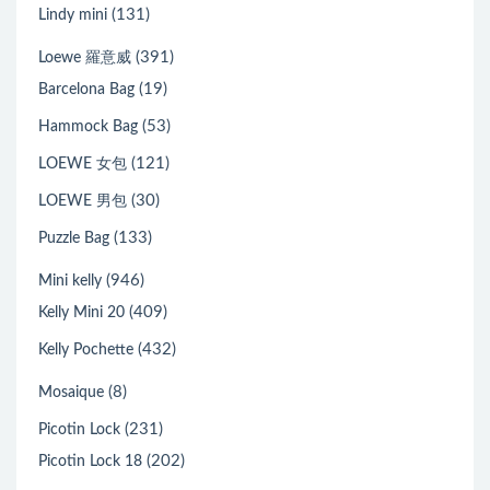
(131)
Lindy mini
(391)
Loewe 羅意威
(19)
Barcelona Bag
(53)
Hammock Bag
(121)
LOEWE 女包
(30)
LOEWE 男包
(133)
Puzzle Bag
(946)
Mini kelly
(409)
Kelly Mini 20
(432)
Kelly Pochette
(8)
Mosaique
(231)
Picotin Lock
(202)
Picotin Lock 18