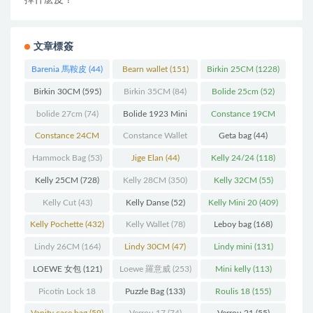
擇什麽皮？
文章標簽
Barenia 馬鞍皮
(44)
Bearn wallet
(151)
Birkin 25CM
(1228)
Birkin 30CM
(595)
Birkin 35CM
(84)
Bolide 25cm
(52)
bolide 27cm
(74)
Bolide 1923 Mini
Constance 19CM
(93)
(571)
Constance 24CM
Constance Wallet
Geta bag
(44)
(216)
(60)
Hammock Bag
(53)
Jige Elan
(44)
Kelly 24/24
(118)
Kelly 25CM
(728)
Kelly 28CM
(350)
Kelly 32CM
(55)
Kelly Cut
(43)
Kelly Danse
(52)
Kelly Mini 20
(409)
Kelly Pochette
(432)
Kelly Wallet
(78)
Leboy bag
(168)
Lindy 26CM
(164)
Lindy 30CM
(47)
Lindy mini
(131)
LOEWE 女包
(121)
Loewe 羅意威
(253)
Mini kelly
(113)
Picotin Lock 18
Puzzle Bag
(133)
Roulis 18
(155)
(202)