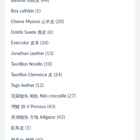
(44)
Barenia 馬鞍皮
(1)
Box calfskin
(20)
Chevre Mysore 山羊皮
(6)
Doblis Suede 麂皮
(34)
Evercolor 皮革
(13)
Jonathan Leather
(10)
Taurillion Novillo
(24)
Taurillon Clemence 皮
(12)
Togo leather
(27)
尼羅鱷魚 兩點 Nilo crocodile
(43)
灣鱷 倒 V Porosus
(42)
美洲鱷魚 方塊 Alligator
(1)
鴕鳥皮