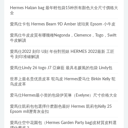
Hermes Halzan bag 最年輕包袋15种所有顏色大全尺寸價格大
全
愛馬仕卡包 Hermes Bearn 9D Amber 琥珀黃 Epsom 小牛皮
愛馬仕牛皮皮質有哪幾種Negonda，Clemence，Togo，Swift
牛皮解讀
愛馬仕2022 刻印 U刻 年份對照錶 HERMES 2022最新 工匠
号 刻印准確解讀
愛馬仕Lindy 26 togo J7 亞麻藍 最具名媛風的包袋 Lindy包
世界上最名贵优质皮革 鸵鸟皮 Hermes爱马仕 Birkin Kelly 鸵
鸟皮皮革
爱马仕Hermes最小资的包袋伊芙琳（Evelyne）尺寸价格大全
愛馬仕凱莉包包選擇什麽顏色最好 Hermes 凱莉包Kelly 25
Epsom m8瀝青灰金扣
愛馬仕空中花園包（Hermes Garden Party bag)皮材質皮料選