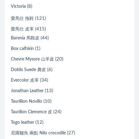
(8)
Victoria
(121)
愛馬仕 拖鞋
(415)
愛馬仕 皮革
(44)
Barenia 馬鞍皮
(1)
Box calfskin
(20)
Chevre Mysore 山羊皮
(6)
Doblis Suede 麂皮
(34)
Evercolor 皮革
(13)
Jonathan Leather
(10)
Taurillion Novillo
(24)
Taurillon Clemence 皮
(12)
Togo leather
(27)
尼羅鱷魚 兩點 Nilo crocodile