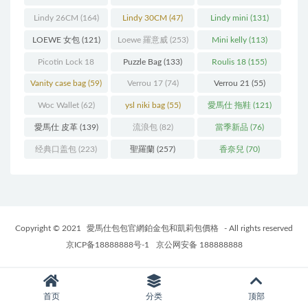
Lindy 26CM
(164)
Lindy 30CM
(47)
Lindy mini
(131)
LOEWE 女包
(121)
Loewe 羅意威
(253)
Mini kelly
(113)
Picotin Lock 18
Puzzle Bag
(133)
Roulis 18
(155)
(202)
Vanity case bag
(59)
Verrou 17
(74)
Verrou 21
(55)
Woc Wallet
(62)
ysl niki bag
(55)
愛馬仕 拖鞋
(121)
愛馬仕 皮革
(139)
流浪包
(82)
當季新品
(76)
经典口盖包
(223)
聖羅蘭
(257)
香奈兒
(70)
Copyright © 2021
愛馬仕包包官網鉑金包和凱莉包價格
- All rights reserved
京ICP备18888888号-1
京公网安备 188888888
首页
分类
顶部