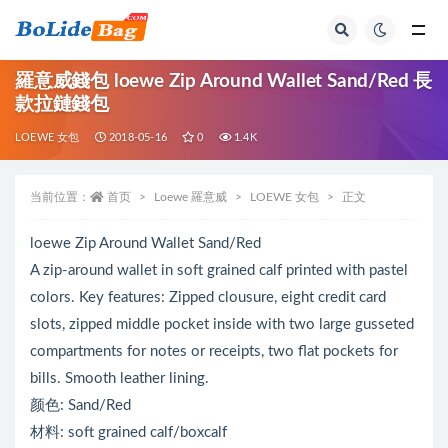
全部
羅意威錢包 loewe Zip Around Wallet Sand/Red 長
款拉鏈錢包
LOEWE 女包
2018-05-16
0
1.4K
当前位置：
首页
Loewe 羅意威
LOEWE 女包
正文
loewe Zip Around Wallet Sand/Red
A zip-around wallet in soft grained calf printed with pastel
colors. Key features: Zipped clousure, eight credit card
slots, zipped middle pocket inside with two large gusseted
compartments for notes or receipts, two flat pockets for
bills. Smooth leather lining.
颜色: Sand/Red
材料: soft grained calf/boxcalf