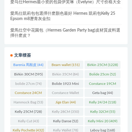
爱马仕Hermes最小资的包袋伊芙琳（Evelyne）尺寸价格大全
愛馬仕凱莉包包選擇什麽顏色最好 Hermes 凱莉包Kelly 25
Epsom m8瀝青灰金扣
愛馬仕空中花園包（Hermes Garden Party bag)皮材質皮料選
擇什麽皮？
文章標簽
Barenia 馬鞍皮
(44)
Bearn wallet
(151)
Birkin 25CM
(1228)
Birkin 30CM
(595)
Birkin 35CM
(84)
Bolide 25cm
(52)
bolide 27cm
(74)
Bolide 1923 Mini
Constance 19CM
(93)
(571)
Constance 24CM
Constance Wallet
Geta bag
(44)
(216)
(60)
Hammock Bag
(53)
Jige Elan
(44)
Kelly 24/24
(118)
Kelly 25CM
(728)
Kelly 28CM
(350)
Kelly 32CM
(55)
Kelly Cut
(43)
Kelly Danse
(52)
Kelly Mini 20
(409)
Kelly Pochette
(432)
Kelly Wallet
(78)
Leboy bag
(168)