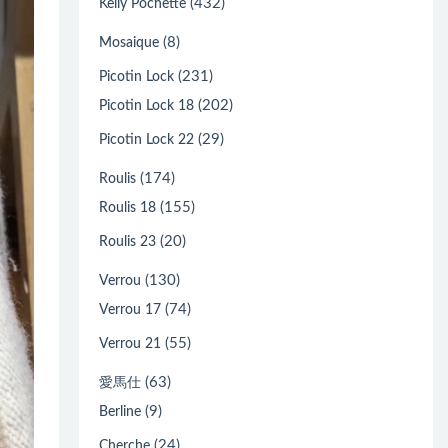
(432)
Kelly Pochette
(8)
Mosaique
(231)
Picotin Lock
(202)
Picotin Lock 18
(29)
Picotin Lock 22
(174)
Roulis
(155)
Roulis 18
(20)
Roulis 23
(130)
Verrou
(74)
Verrou 17
(55)
Verrou 21
(63)
愛馬仕
(9)
Berline
(24)
Cherche