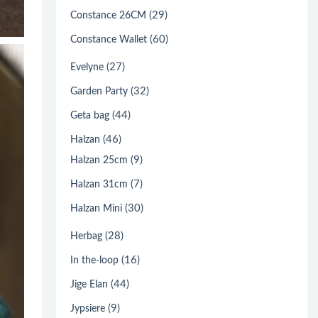
(29)
Constance 26CM
(60)
Constance Wallet
(27)
Evelyne
(32)
Garden Party
(44)
Geta bag
(46)
Halzan
(9)
Halzan 25cm
(7)
Halzan 31cm
(30)
Halzan Mini
(28)
Herbag
(16)
In the-loop
(44)
Jige Elan
(9)
Jypsiere