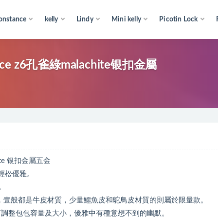
onstance
kelly
Lindy
Mini kelly
Picotin Lock
lemence z6孔雀綠malachite银扣金屬
achite 银扣金屬五金
更輕松優雅。
。
34cm三種，壹般都是牛皮材質，少量鱷魚皮和鴕鳥皮材質的則屬於限量款。
面，可調整包包容量及大小，優雅中有種意想不到的幽默。