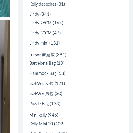
(31)
Kelly depeches
(341)
Lindy
(164)
Lindy 26CM
(47)
Lindy 30CM
(131)
Lindy mini
(391)
Loewe 羅意威
(19)
Barcelona Bag
(53)
Hammock Bag
(121)
LOEWE 女包
(30)
LOEWE 男包
(133)
Puzzle Bag
(946)
Mini kelly
(409)
Kelly Mini 20