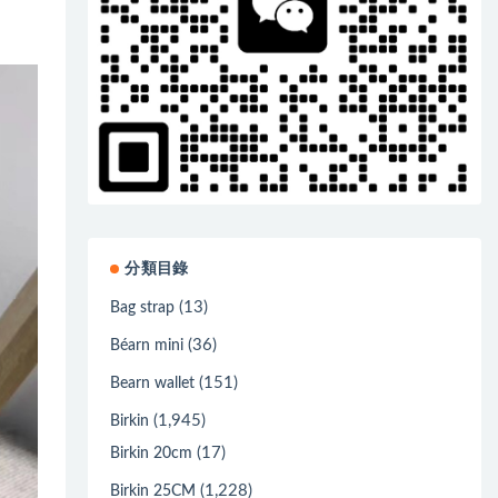
分類目錄
(13)
Bag strap
(36)
Béarn mini
(151)
Bearn wallet
(1,945)
Birkin
(17)
Birkin 20cm
(1,228)
Birkin 25CM