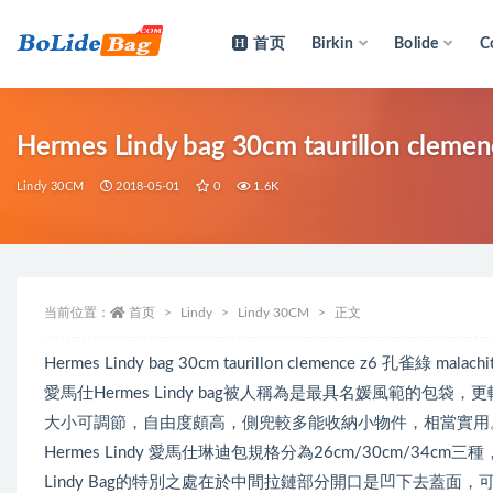
首页
Birkin
Bolide
C
全部
Hermes Lindy bag 30cm taurillon c
Lindy 30CM
2018-05-01
0
1.6K
当前位置：
首页
Lindy
Lindy 30CM
正文
Hermes Lindy bag 30cm taurillon clemence z6 孔雀綠 mal
愛馬仕Hermes Lindy bag被人稱為是最具名媛風範的包袋，
大小可調節，自由度頗高，側兜較多能收納小物件，相當實用
Hermes Lindy 愛馬仕琳迪包規格分為26cm/30cm/
Lindy Bag的特別之處在於中間拉鏈部分開口是凹下去蓋