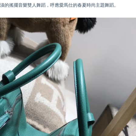
汗漬的搖擺音樂雙人舞蹈，呼應愛馬仕的春夏時尚主題舞蹈。