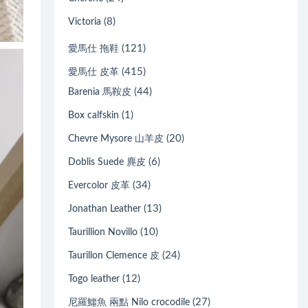
(8)
Victoria
(121)
愛馬仕 拖鞋
(415)
愛馬仕 皮革
(44)
Barenia 馬鞍皮
(1)
Box calfskin
(20)
Chevre Mysore 山羊皮
(6)
Doblis Suede 麂皮
(34)
Evercolor 皮革
(13)
Jonathan Leather
(10)
Taurillion Novillo
(24)
Taurillon Clemence 皮
(12)
Togo leather
(27)
尼羅鱷魚 兩點 Nilo crocodile