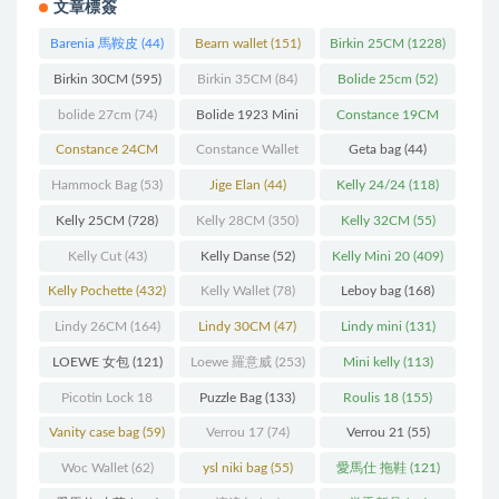
文章標簽
Barenia 馬鞍皮
(44)
Bearn wallet
(151)
Birkin 25CM
(1228)
Birkin 30CM
(595)
Birkin 35CM
(84)
Bolide 25cm
(52)
bolide 27cm
(74)
Bolide 1923 Mini
Constance 19CM
(93)
(571)
Constance 24CM
Constance Wallet
Geta bag
(44)
(216)
(60)
Hammock Bag
(53)
Jige Elan
(44)
Kelly 24/24
(118)
Kelly 25CM
(728)
Kelly 28CM
(350)
Kelly 32CM
(55)
Kelly Cut
(43)
Kelly Danse
(52)
Kelly Mini 20
(409)
Kelly Pochette
(432)
Kelly Wallet
(78)
Leboy bag
(168)
Lindy 26CM
(164)
Lindy 30CM
(47)
Lindy mini
(131)
LOEWE 女包
(121)
Loewe 羅意威
(253)
Mini kelly
(113)
Picotin Lock 18
Puzzle Bag
(133)
Roulis 18
(155)
(202)
Vanity case bag
(59)
Verrou 17
(74)
Verrou 21
(55)
Woc Wallet
(62)
ysl niki bag
(55)
愛馬仕 拖鞋
(121)