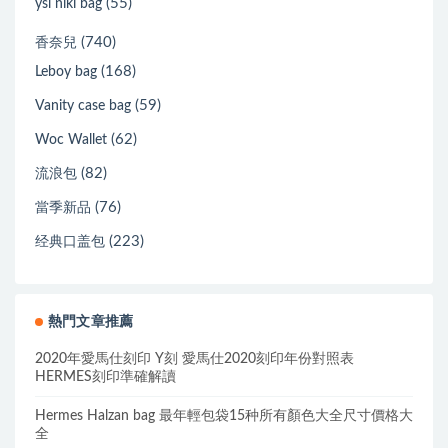
(55)
ysl niki bag
(740)
香奈兒
(168)
Leboy bag
(59)
Vanity case bag
(62)
Woc Wallet
(82)
流浪包
(76)
當季新品
(223)
经典口盖包
熱門文章推薦
2020年愛馬仕刻印 Y刻 愛馬仕2020刻印年份對照表
HERMES刻印準確解讀
Hermes Halzan bag 最年輕包袋15种所有顏色大全尺寸價格大
全