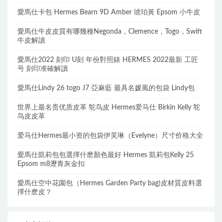
愛馬仕卡包 Hermes Bearn 9D Amber 琥珀黃 Epsom 小牛皮
愛馬仕牛皮皮質有哪幾種Negonda，Clemence，Togo，Swift
牛皮解讀
愛馬仕2022 刻印 U刻 年份對照錶 HERMES 2022最新 工匠
号 刻印准確解讀
愛馬仕Lindy 26 togo J7 亞麻藍 最具名媛風的包袋 Lindy包
世界上最名贵优质皮革 鸵鸟皮 Hermes爱马仕 Birkin Kelly 鸵
鸟皮皮革
爱马仕Hermes最小资的包袋伊芙琳（Evelyne）尺寸价格大全
愛馬仕凱莉包包選擇什麽顏色最好 Hermes 凱莉包Kelly 25
Epsom m8瀝青灰金扣
愛馬仕空中花園包（Hermes Garden Party bag)皮材質皮料選
擇什麽皮？