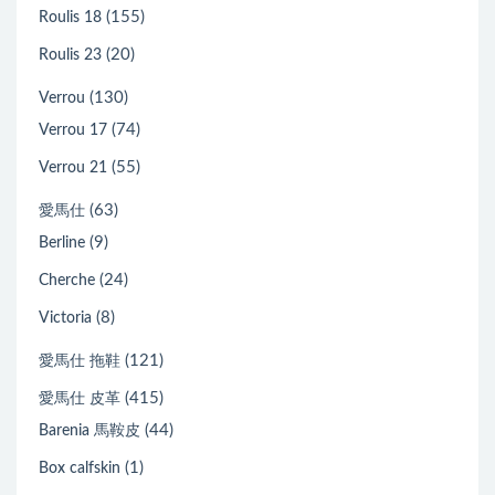
(155)
Roulis 18
(20)
Roulis 23
(130)
Verrou
(74)
Verrou 17
(55)
Verrou 21
(63)
愛馬仕
(9)
Berline
(24)
Cherche
(8)
Victoria
(121)
愛馬仕 拖鞋
(415)
愛馬仕 皮革
(44)
Barenia 馬鞍皮
(1)
Box calfskin