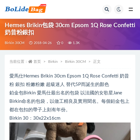
全部
Hermes Brikin包袋 30cm Epsom 1Q Rose Confetti
奶昔粉銀扣
Birkin 30CM
2018-04-26
0
1.3K
当前位置：
首页
Birkin
Birkin 30CM
正文
愛馬仕Hermes Brikin 30cm Epsom 1Q Rose Confetti 奶昔
粉 銀扣 粉嫩粉嫩 超級迷人 替代5P而誕生的顏色
鉑金包Birkin 愛馬仕最出名的包袋 以法國的女歌星Jane
Birkin命名的包袋，以做工精良及實用聞名。每個鉑金包上
都在包扣的帶子上刻有年份。
Birkin 30：30x22x16cm