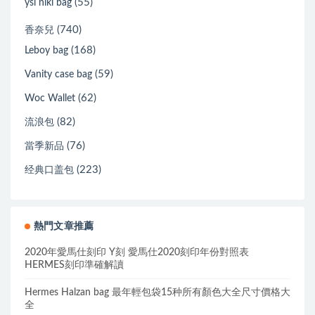
(55)
ysl niki bag
(740)
香奈兒
(168)
Leboy bag
(59)
Vanity case bag
(62)
Woc Wallet
(82)
流浪包
(76)
當季新品
(223)
经典口盖包
熱門文章推薦
2020年愛馬仕刻印 Y刻 愛馬仕2020刻印年份對照表
HERMES刻印準確解讀
Hermes Halzan bag 最年輕包袋15种所有顏色大全尺寸價格大
全