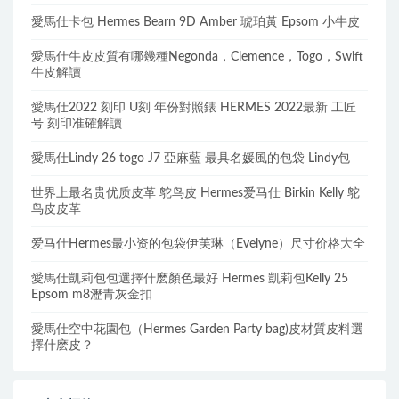
愛馬仕卡包 Hermes Bearn 9D Amber 琥珀黃 Epsom 小牛皮
愛馬仕牛皮皮質有哪幾種Negonda，Clemence，Togo，Swift
牛皮解讀
愛馬仕2022 刻印 U刻 年份對照錶 HERMES 2022最新 工匠
号 刻印准確解讀
愛馬仕Lindy 26 togo J7 亞麻藍 最具名媛風的包袋 Lindy包
世界上最名贵优质皮革 鸵鸟皮 Hermes爱马仕 Birkin Kelly 鸵
鸟皮皮革
爱马仕Hermes最小资的包袋伊芙琳（Evelyne）尺寸价格大全
愛馬仕凱莉包包選擇什麽顏色最好 Hermes 凱莉包Kelly 25
Epsom m8瀝青灰金扣
愛馬仕空中花園包（Hermes Garden Party bag)皮材質皮料選
擇什麽皮？