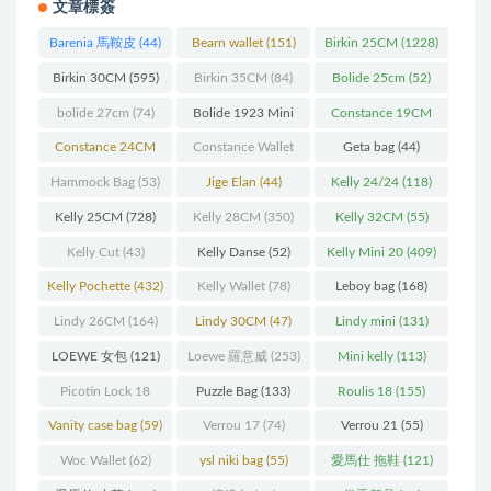
文章標簽
Barenia 馬鞍皮
(44)
Bearn wallet
(151)
Birkin 25CM
(1228)
Birkin 30CM
(595)
Birkin 35CM
(84)
Bolide 25cm
(52)
bolide 27cm
(74)
Bolide 1923 Mini
Constance 19CM
(93)
(571)
Constance 24CM
Constance Wallet
Geta bag
(44)
(216)
(60)
Hammock Bag
(53)
Jige Elan
(44)
Kelly 24/24
(118)
Kelly 25CM
(728)
Kelly 28CM
(350)
Kelly 32CM
(55)
Kelly Cut
(43)
Kelly Danse
(52)
Kelly Mini 20
(409)
Kelly Pochette
(432)
Kelly Wallet
(78)
Leboy bag
(168)
Lindy 26CM
(164)
Lindy 30CM
(47)
Lindy mini
(131)
LOEWE 女包
(121)
Loewe 羅意威
(253)
Mini kelly
(113)
Picotin Lock 18
Puzzle Bag
(133)
Roulis 18
(155)
(202)
Vanity case bag
(59)
Verrou 17
(74)
Verrou 21
(55)
Woc Wallet
(62)
ysl niki bag
(55)
愛馬仕 拖鞋
(121)