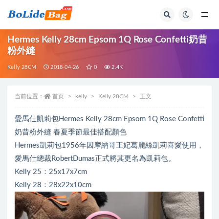
全部
Hermes Kelly 28cm Epsom 1Q Rose Confetti奶昔
粉外縫
Kelly 28CM
2018-04-26
0
2.4K
当前位置：
首页
kelly
Kelly 28CM
正文
愛馬仕凱莉包Hermes Kelly 28cm Epsom 1Q Rose Confetti
奶昔粉外縫 春夏季節最佳搭配顏色
Hermes凱莉包1956年因摩納哥王妃葛麗絲凱莉喜愛使用，
愛馬仕總裁RobertDumas正式將其更名為凱莉包。
Kelly 25：25x17x7cm
Kelly 28：28x22x10cm