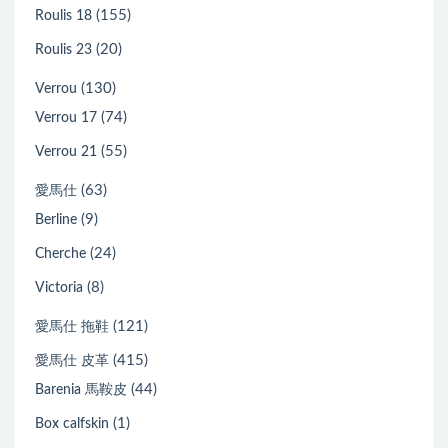
(155)
Roulis 18
(20)
Roulis 23
(130)
Verrou
(74)
Verrou 17
(55)
Verrou 21
(63)
愛馬仕
(9)
Berline
(24)
Cherche
(8)
Victoria
(121)
愛馬仕 拖鞋
(415)
愛馬仕 皮革
(44)
Barenia 馬鞍皮
(1)
Box calfskin