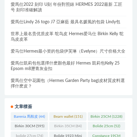
愛馬仕2022 刻印 U刻 年份對照錶 HERMES 2022最新 工匠
号 刻印准確解讀
愛馬仕Lindy 26 togo J7 亞麻藍 最具名媛風的包袋 Lindy包
世界上最名贵优质皮革 鸵鸟皮 Hermes爱马仕 Birkin Kelly 鸵
鸟皮皮革
爱马仕Hermes最小资的包袋伊芙琳（Evelyne）尺寸价格大全
愛馬仕凱莉包包選擇什麽顏色最好 Hermes 凱莉包Kelly 25
Epsom m8瀝青灰金扣
愛馬仕空中花園包（Hermes Garden Party bag)皮材質皮料選
擇什麽皮？
文章標簽
Barenia 馬鞍皮
(44)
Bearn wallet
(151)
Birkin 25CM
(1228)
Birkin 30CM
(595)
Birkin 35CM
(84)
Bolide 25cm
(52)
bolide 27cm
(74)
Bolide 1923 Mini
Constance 19CM