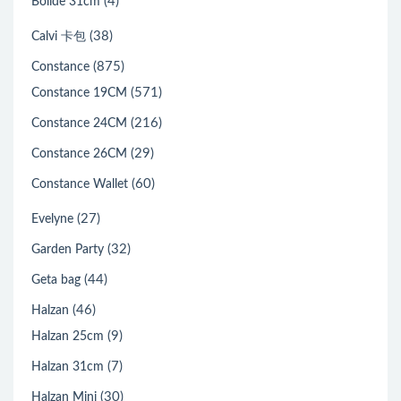
(4)
Bolide 31cm
(38)
Calvi 卡包
(875)
Constance
(571)
Constance 19CM
(216)
Constance 24CM
(29)
Constance 26CM
(60)
Constance Wallet
(27)
Evelyne
(32)
Garden Party
(44)
Geta bag
(46)
Halzan
(9)
Halzan 25cm
(7)
Halzan 31cm
(30)
Halzan Mini