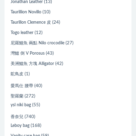
(13)
Jonathan Leather
(10)
Taurillion Novillo
(24)
Taurillon Clemence 皮
(12)
Togo leather
(27)
尼羅鱷魚 兩點 Nilo crocodile
(43)
灣鱷 倒 V Porosus
(42)
美洲鱷魚 方塊 Alligator
(1)
鴕鳥皮
(40)
愛馬仕 腰帶
(272)
聖羅蘭
(55)
ysl niki bag
(740)
香奈兒
(168)
Leboy bag
(59)
Vanity case bag