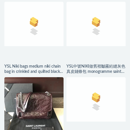
4989130
leather
YSL Niki bags medium niki chain
YSL中號NIKI做舊褶皺霧絎縫灰色
bag in crinkled and quilted black
真皮鏈條包 monogramme saint
leather
laurent翻蓋包