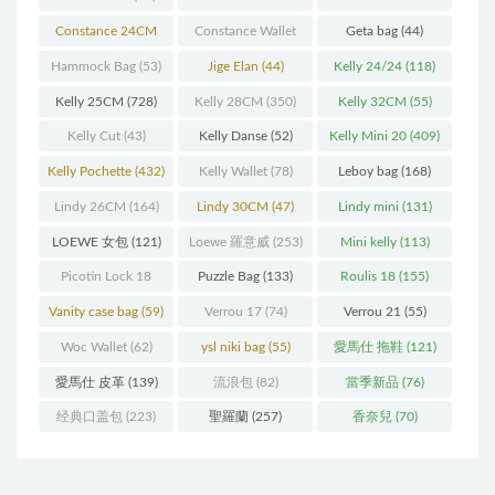
(93)
(571)
Constance 24CM
Constance Wallet
Geta bag
(44)
(216)
(60)
Hammock Bag
(53)
Jige Elan
(44)
Kelly 24/24
(118)
Kelly 25CM
(728)
Kelly 28CM
(350)
Kelly 32CM
(55)
Kelly Cut
(43)
Kelly Danse
(52)
Kelly Mini 20
(409)
Kelly Pochette
(432)
Kelly Wallet
(78)
Leboy bag
(168)
Lindy 26CM
(164)
Lindy 30CM
(47)
Lindy mini
(131)
LOEWE 女包
(121)
Loewe 羅意威
(253)
Mini kelly
(113)
Picotin Lock 18
Puzzle Bag
(133)
Roulis 18
(155)
(202)
Vanity case bag
(59)
Verrou 17
(74)
Verrou 21
(55)
Woc Wallet
(62)
ysl niki bag
(55)
愛馬仕 拖鞋
(121)
愛馬仕 皮革
(139)
流浪包
(82)
當季新品
(76)
经典口盖包
(223)
聖羅蘭
(257)
香奈兒
(70)