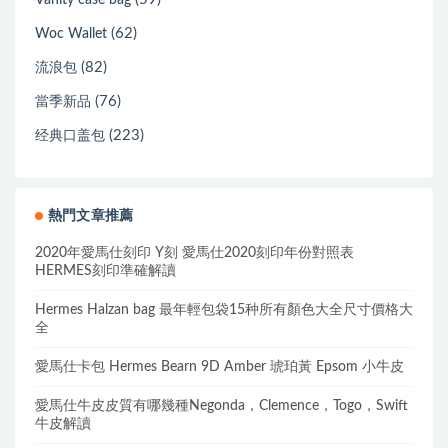
(62)
Woc Wallet
(82)
流浪包
(76)
當季新品
(223)
经典口盖包
熱門文章推薦
2020年愛馬仕刻印 Y刻 愛馬仕2020刻印年份對照表
HERMES刻印準確解讀
Hermes Halzan bag 最年輕包袋15种所有顏色大全尺寸價格大
全
愛馬仕卡包 Hermes Bearn 9D Amber 琥珀黃 Epsom 小牛皮
愛馬仕牛皮皮質有哪幾種Negonda，Clemence，Togo，Swift
牛皮解讀