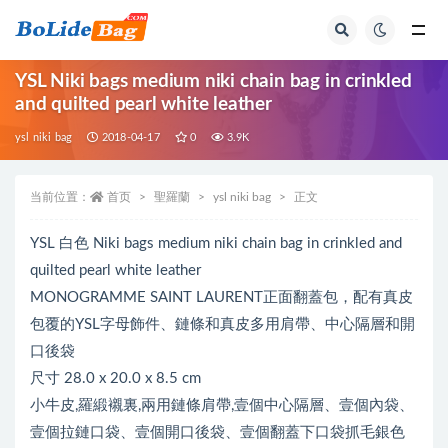
全部
YSL Niki bags medium niki chain bag in crinkled
and quilted pearl white leather
ysl niki bag
2018-04-17
0
3.9K
当前位置：
首页
聖羅蘭
ysl niki bag
正文
YSL 白色 Niki bags medium niki chain bag in crinkled and
quilted pearl white leather
MONOGRAMME SAINT LAURENT正面翻蓋包，配有真皮
包覆的YSL字母飾件、鏈條和真皮多用肩帶、中心隔層和開
口後袋
尺寸 28.0 x 20.0 x 8.5 cm
小牛皮,羅緞襯裏,兩用鏈條肩帶,壹個中心隔層、壹個內袋、
壹個拉鏈口袋、壹個開口後袋、壹個翻蓋下口袋抓毛銀色