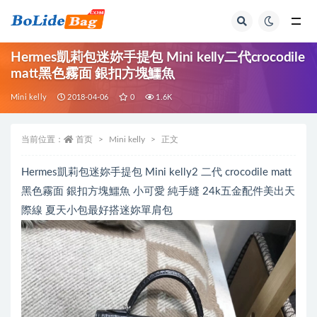
全部
Hermes凱莉包迷妳手提包 Mini kelly二代crocodile
matt黑色霧面 銀扣方塊鱷魚
Mini kelly
2018-04-06
0
1.6K
当前位置：
首页
Mini kelly
正文
Hermes凱莉包迷妳手提包 Mini kelly2 二代 crocodile matt
黑色霧面 銀扣方塊鱷魚 小可愛 純手縫 24k五金配件美出天
際線 夏天小包最好搭迷妳單肩包