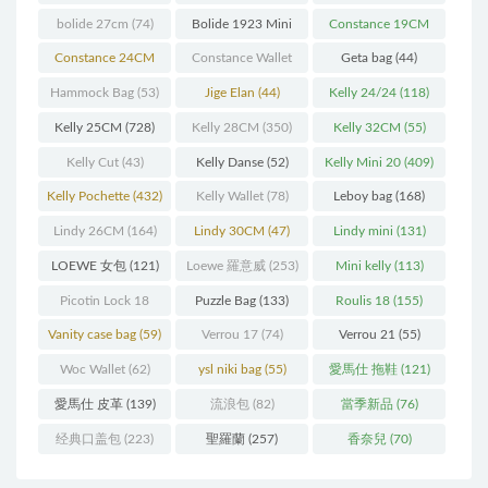
bolide 27cm
(74)
Bolide 1923 Mini
Constance 19CM
(93)
(571)
Constance 24CM
Constance Wallet
Geta bag
(44)
(216)
(60)
Hammock Bag
(53)
Jige Elan
(44)
Kelly 24/24
(118)
Kelly 25CM
(728)
Kelly 28CM
(350)
Kelly 32CM
(55)
Kelly Cut
(43)
Kelly Danse
(52)
Kelly Mini 20
(409)
Kelly Pochette
(432)
Kelly Wallet
(78)
Leboy bag
(168)
Lindy 26CM
(164)
Lindy 30CM
(47)
Lindy mini
(131)
LOEWE 女包
(121)
Loewe 羅意威
(253)
Mini kelly
(113)
Picotin Lock 18
Puzzle Bag
(133)
Roulis 18
(155)
(202)
Vanity case bag
(59)
Verrou 17
(74)
Verrou 21
(55)
Woc Wallet
(62)
ysl niki bag
(55)
愛馬仕 拖鞋
(121)
愛馬仕 皮革
(139)
流浪包
(82)
當季新品
(76)
经典口盖包
(223)
聖羅蘭
(257)
香奈兒
(70)