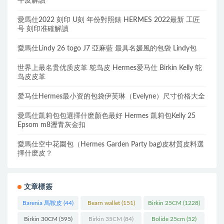
牛皮解讀
愛馬仕2022 刻印 U刻 年份對照錶 HERMES 2022最新 工匠
号 刻印准確解讀
愛馬仕Lindy 26 togo J7 亞麻藍 最具名媛風的包袋 Lindy包
世界上最名贵优质皮革 鸵鸟皮 Hermes爱马仕 Birkin Kelly 鸵
鸟皮皮革
爱马仕Hermes最小资的包袋伊芙琳（Evelyne）尺寸价格大全
愛馬仕凱莉包包選擇什麽顏色最好 Hermes 凱莉包Kelly 25
Epsom m8瀝青灰金扣
愛馬仕空中花園包（Hermes Garden Party bag)皮材質皮料選
擇什麽皮？
文章標簽
Barenia 馬鞍皮
(44)
Bearn wallet
(151)
Birkin 25CM
(1228)
Birkin 30CM
(595)
Birkin 35CM
(84)
Bolide 25cm
(52)