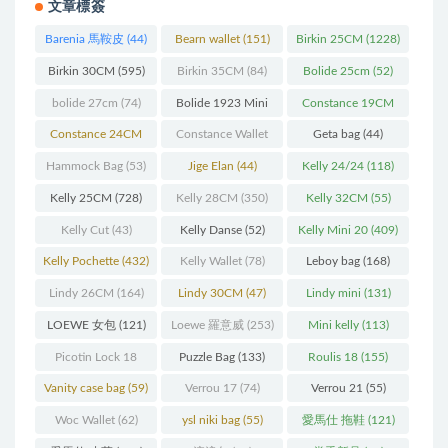
文章標簽
Barenia 馬鞍皮
(44)
Bearn wallet
(151)
Birkin 25CM
(1228)
Birkin 30CM
(595)
Birkin 35CM
(84)
Bolide 25cm
(52)
bolide 27cm
(74)
Bolide 1923 Mini
Constance 19CM
(93)
(571)
Constance 24CM
Constance Wallet
Geta bag
(44)
(216)
(60)
Hammock Bag
(53)
Jige Elan
(44)
Kelly 24/24
(118)
Kelly 25CM
(728)
Kelly 28CM
(350)
Kelly 32CM
(55)
Kelly Cut
(43)
Kelly Danse
(52)
Kelly Mini 20
(409)
Kelly Pochette
(432)
Kelly Wallet
(78)
Leboy bag
(168)
Lindy 26CM
(164)
Lindy 30CM
(47)
Lindy mini
(131)
LOEWE 女包
(121)
Loewe 羅意威
(253)
Mini kelly
(113)
Picotin Lock 18
Puzzle Bag
(133)
Roulis 18
(155)
(202)
Vanity case bag
(59)
Verrou 17
(74)
Verrou 21
(55)
Woc Wallet
(62)
ysl niki bag
(55)
愛馬仕 拖鞋
(121)