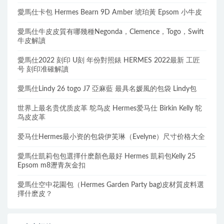
愛馬仕卡包 Hermes Bearn 9D Amber 琥珀黃 Epsom 小牛皮
愛馬仕牛皮皮質有哪幾種Negonda，Clemence，Togo，Swift
牛皮解讀
愛馬仕2022 刻印 U刻 年份對照錶 HERMES 2022最新 工匠
号 刻印准確解讀
愛馬仕Lindy 26 togo J7 亞麻藍 最具名媛風的包袋 Lindy包
世界上最名贵优质皮革 鸵鸟皮 Hermes爱马仕 Birkin Kelly 鸵
鸟皮皮革
爱马仕Hermes最小资的包袋伊芙琳（Evelyne）尺寸价格大全
愛馬仕凱莉包包選擇什麽顏色最好 Hermes 凱莉包Kelly 25
Epsom m8瀝青灰金扣
愛馬仕空中花園包（Hermes Garden Party bag)皮材質皮料選
擇什麽皮？