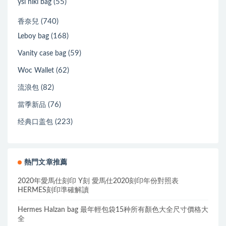
(55)
ysl niki bag
(740)
香奈兒
(168)
Leboy bag
(59)
Vanity case bag
(62)
Woc Wallet
(82)
流浪包
(76)
當季新品
(223)
经典口盖包
熱門文章推薦
2020年愛馬仕刻印 Y刻 愛馬仕2020刻印年份對照表
HERMES刻印準確解讀
Hermes Halzan bag 最年輕包袋15种所有顏色大全尺寸價格大
全