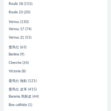
(155)
Roulis 18
(20)
Roulis 23
(130)
Verrou
(74)
Verrou 17
(55)
Verrou 21
(63)
愛馬仕
(9)
Berline
(24)
Cherche
(8)
Victoria
(121)
愛馬仕 拖鞋
(415)
愛馬仕 皮革
(44)
Barenia 馬鞍皮
(1)
Box calfskin