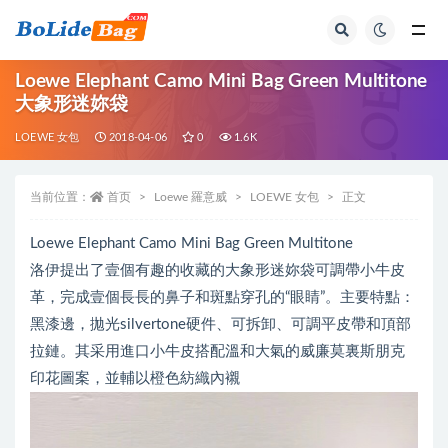
全部
Loewe Elephant Camo Mini Bag Green Multitone
大象形迷妳袋
LOEWE 女包
2018-04-06
0
1.6K
当前位置：
首页
Loewe 羅意威
LOEWE 女包
正文
Loewe Elephant Camo Mini Bag Green Multitone
洛伊提出了壹個有趣的收藏的大象形迷妳袋可調帶小牛皮
革，完成壹個長長的鼻子和斑點穿孔的“眼睛”。主要特點：
黑漆邊，拋光silvertone硬件、可拆卸、可調平皮帶和頂部
拉鏈。其采用進口小牛皮搭配溫和大氣的威廉莫裏斯朋克
印花圖案，並輔以橙色紡織內襯