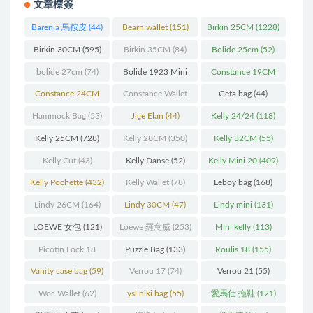
文章標簽
Barenia 馬鞍皮
(44)
Bearn wallet
(151)
Birkin 25CM
(1228)
Birkin 30CM
(595)
Birkin 35CM
(84)
Bolide 25cm
(52)
bolide 27cm
(74)
Bolide 1923 Mini
Constance 19CM
(93)
(571)
Constance 24CM
Constance Wallet
Geta bag
(44)
(216)
(60)
Hammock Bag
(53)
Jige Elan
(44)
Kelly 24/24
(118)
Kelly 25CM
(728)
Kelly 28CM
(350)
Kelly 32CM
(55)
Kelly Cut
(43)
Kelly Danse
(52)
Kelly Mini 20
(409)
Kelly Pochette
(432)
Kelly Wallet
(78)
Leboy bag
(168)
Lindy 26CM
(164)
Lindy 30CM
(47)
Lindy mini
(131)
LOEWE 女包
(121)
Loewe 羅意威
(253)
Mini kelly
(113)
Picotin Lock 18
Puzzle Bag
(133)
Roulis 18
(155)
(202)
Vanity case bag
(59)
Verrou 17
(74)
Verrou 21
(55)
Woc Wallet
(62)
ysl niki bag
(55)
愛馬仕 拖鞋
(121)