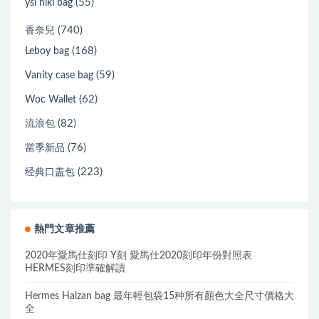
(55)
ysl niki bag
(740)
香奈兒
(168)
Leboy bag
(59)
Vanity case bag
(62)
Woc Wallet
(82)
流浪包
(76)
當季新品
(223)
经典口盖包
熱門文章推薦
2020年愛馬仕刻印 Y刻 愛馬仕2020刻印年份對照表
HERMES刻印準確解讀
Hermes Halzan bag 最年輕包袋15种所有顏色大全尺寸價格大
全