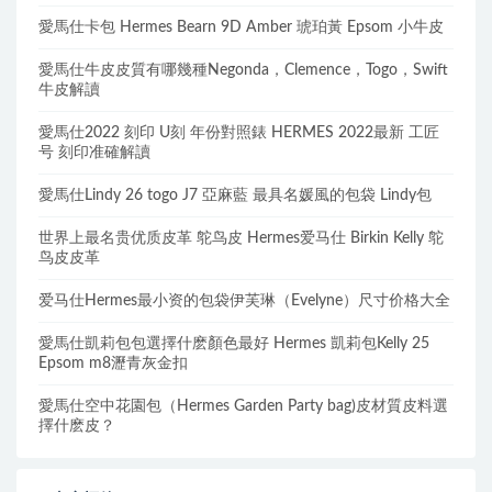
愛馬仕卡包 Hermes Bearn 9D Amber 琥珀黃 Epsom 小牛皮
愛馬仕牛皮皮質有哪幾種Negonda，Clemence，Togo，Swift
牛皮解讀
愛馬仕2022 刻印 U刻 年份對照錶 HERMES 2022最新 工匠
号 刻印准確解讀
愛馬仕Lindy 26 togo J7 亞麻藍 最具名媛風的包袋 Lindy包
世界上最名贵优质皮革 鸵鸟皮 Hermes爱马仕 Birkin Kelly 鸵
鸟皮皮革
爱马仕Hermes最小资的包袋伊芙琳（Evelyne）尺寸价格大全
愛馬仕凱莉包包選擇什麽顏色最好 Hermes 凱莉包Kelly 25
Epsom m8瀝青灰金扣
愛馬仕空中花園包（Hermes Garden Party bag)皮材質皮料選
擇什麽皮？