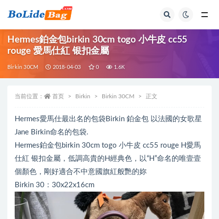
全部
Hermes鉑金包birkin 30cm togo 小牛皮 cc55
rouge 愛馬仕紅 银扣金屬
Birkin 30CM
2018-04-03
0
1.6K
当前位置：
首页
Birkin
Birkin 30CM
正文
Hermes愛馬仕最出名的包袋Birkin 鉑金包 以法國的女歌星
Jane Birkin命名的包袋.
Hermes鉑金包birkin 30cm togo 小牛皮 cc55 rouge H愛馬
仕紅 银扣金屬，低調高貴的H經典色，以“H”命名的唯壹壹
個顏色，剛好適合不中意國旗紅般艷的妳
Birkin 30：30x22x16cm