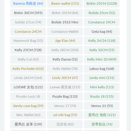
Barenia 馬鞍皮
(44)
Bearn wallet
(151)
Birkin 25CM
(1228)
Birkin 30CM
(595)
Birkin 35CM
(84)
Bolide 25cm
(52)
bolide 27cm
(74)
Bolide 1923 Mini
Constance 19CM
(93)
(571)
Constance 24CM
Constance Wallet
Geta bag
(44)
(216)
(60)
Hammock Bag
(53)
Jige Elan
(44)
Kelly 24/24
(118)
Kelly 25CM
(728)
Kelly 28CM
(350)
Kelly 32CM
(55)
Kelly Cut
(43)
Kelly Danse
(52)
Kelly Mini 20
(409)
Kelly Pochette
(432)
Kelly Wallet
(78)
Leboy bag
(168)
Lindy 26CM
(164)
Lindy 30CM
(47)
Lindy mini
(131)
LOEWE 女包
(121)
Loewe 羅意威
(253)
Mini kelly
(113)
Picotin Lock 18
Puzzle Bag
(133)
Roulis 18
(155)
(202)
Vanity case bag
(59)
Verrou 17
(74)
Verrou 21
(55)
Woc Wallet
(62)
ysl niki bag
(55)
愛馬仕 拖鞋
(121)
愛馬仕 皮革
(139)
流浪包
(82)
當季新品
(76)