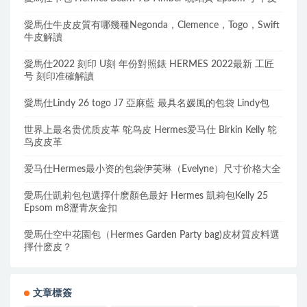
愛馬仕牛皮皮質有哪幾種Negonda，Clemence，Togo，Swift
牛皮解讀
愛馬仕2022 刻印 U刻 年份對照錶 HERMES 2022最新 工匠
号 刻印准確解讀
愛馬仕Lindy 26 togo J7 亞麻藍 最具名媛風的包袋 Lindy包
世界上最名贵优质皮革 鸵鸟皮 Hermes爱马仕 Birkin Kelly 鸵
鸟皮皮革
爱马仕Hermes最小资的包袋伊芙琳（Evelyne）尺寸价格大全
愛馬仕凱莉包包選擇什麽顏色最好 Hermes 凱莉包Kelly 25
Epsom m8瀝青灰金扣
愛馬仕空中花園包（Hermes Garden Party bag)皮材質皮料選
擇什麽皮？
文章標簽