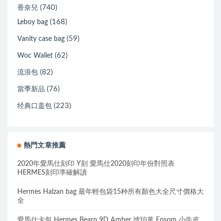
(740)
香奈兒
(168)
Leboy bag
(59)
Vanity case bag
(62)
Woc Wallet
(82)
流浪包
(76)
當季新品
(223)
经典口盖包
熱門文章推薦
2020年愛馬仕刻印 Y刻 愛馬仕2020刻印年份對照表
HERMES刻印準確解讀
Hermes Halzan bag 最年輕包袋15种所有顏色大全尺寸價格大
全
愛馬仕卡包 Hermes Bearn 9D Amber 琥珀黃 Epsom 小牛皮