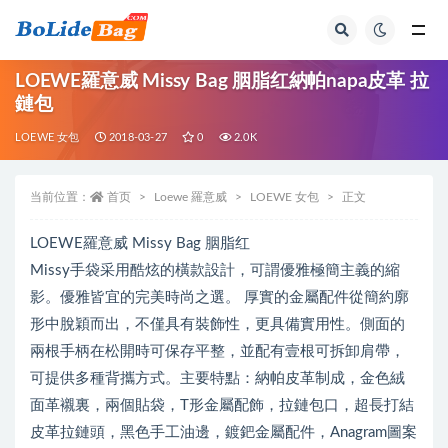
全部
LOEWE羅意威 Missy Bag 胭脂红納帕napa皮革 拉
鏈包
LOEWE 女包
2018-03-27
0
2.0K
当前位置：
首页
Loewe 羅意威
LOEWE 女包
正文
LOEWE羅意威 Missy Bag 胭脂红
Missy手袋采用酷炫的橫款設計，可謂優雅極簡主義的縮
影。優雅皆宜的完美時尚之選。 厚實的金屬配件從簡約廓
形中脫穎而出，不僅具有裝飾性，更具備實用性。側面的
兩根手柄在松開時可保存平整，並配有壹根可拆卸肩帶，
可提供多種背攜方式。主要特點：納帕皮革制成，金色絨
面革襯裏，兩個貼袋，T形金屬配飾，拉鏈包口，超長打結
皮革拉鏈頭，黑色手工油邊，鍍鈀金屬配件，Anagram圖案