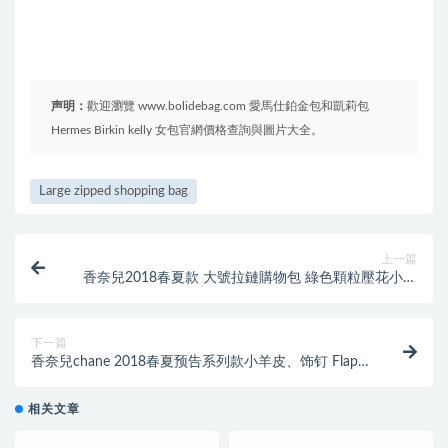
声明：
歡迎瀏覽 www.bolidebag.com 愛馬仕鉑金包和凱莉包
Hermes Birkin kelly 女包官網價格查詢與圖片大全。
Large zipped shopping bag
上一篇
香奈兒2018春夏款 大號拉鏈購物包 綠色顆粒壓花小牛
皮與金色金屬
下一篇
香奈兒chane 2018春夏预告系列款小羊皮、饰钉 Flap
bag口盖包
相关文章