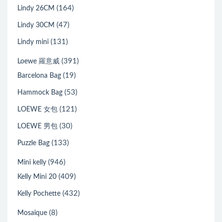
(164)
Lindy 26CM
(47)
Lindy 30CM
(131)
Lindy mini
(391)
Loewe 羅意威
(19)
Barcelona Bag
(53)
Hammock Bag
(121)
LOEWE 女包
(30)
LOEWE 男包
(133)
Puzzle Bag
(946)
Mini kelly
(409)
Kelly Mini 20
(432)
Kelly Pochette
(8)
Mosaique