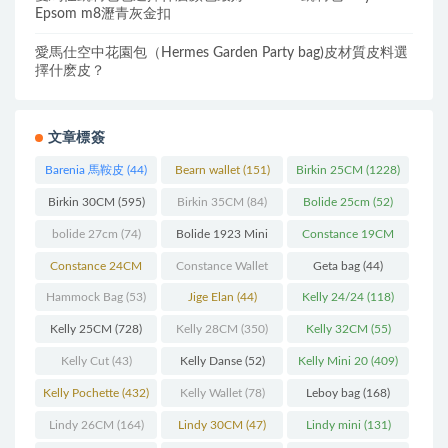
Epsom m8瀝青灰金扣
愛馬仕空中花園包（Hermes Garden Party bag)皮材質皮料選
擇什麽皮？
文章標簽
Barenia 馬鞍皮
(44)
Bearn wallet
(151)
Birkin 25CM
(1228)
Birkin 30CM
(595)
Birkin 35CM
(84)
Bolide 25cm
(52)
bolide 27cm
(74)
Bolide 1923 Mini
Constance 19CM
(93)
(571)
Constance 24CM
Constance Wallet
Geta bag
(44)
(216)
(60)
Hammock Bag
(53)
Jige Elan
(44)
Kelly 24/24
(118)
Kelly 25CM
(728)
Kelly 28CM
(350)
Kelly 32CM
(55)
Kelly Cut
(43)
Kelly Danse
(52)
Kelly Mini 20
(409)
Kelly Pochette
(432)
Kelly Wallet
(78)
Leboy bag
(168)
Lindy 26CM
(164)
Lindy 30CM
(47)
Lindy mini
(131)