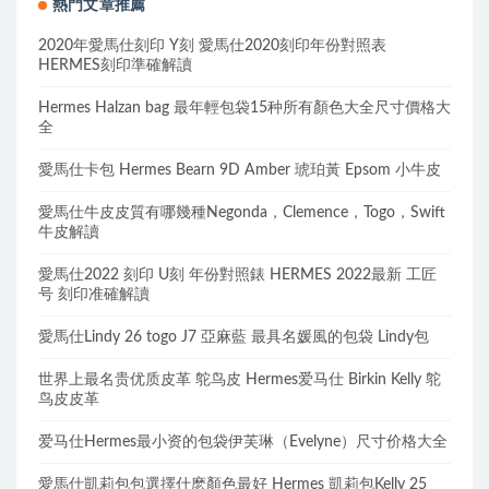
熱門文章推薦
2020年愛馬仕刻印 Y刻 愛馬仕2020刻印年份對照表
HERMES刻印準確解讀
Hermes Halzan bag 最年輕包袋15种所有顏色大全尺寸價格大
全
愛馬仕卡包 Hermes Bearn 9D Amber 琥珀黃 Epsom 小牛皮
愛馬仕牛皮皮質有哪幾種Negonda，Clemence，Togo，Swift
牛皮解讀
愛馬仕2022 刻印 U刻 年份對照錶 HERMES 2022最新 工匠
号 刻印准確解讀
愛馬仕Lindy 26 togo J7 亞麻藍 最具名媛風的包袋 Lindy包
世界上最名贵优质皮革 鸵鸟皮 Hermes爱马仕 Birkin Kelly 鸵
鸟皮皮革
爱马仕Hermes最小资的包袋伊芙琳（Evelyne）尺寸价格大全
愛馬仕凱莉包包選擇什麽顏色最好 Hermes 凱莉包Kelly 25