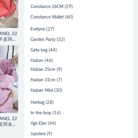
(29)
Constance 26CM
(60)
Constance Wallet
(27)
Evelyne
EL 22
小牛皮與金
(32)
Garden Party
(44)
Geta bag
(46)
Halzan
(9)
Halzan 25cm
(7)
Halzan 31cm
(30)
Halzan Mini
(28)
Herbag
(16)
In the-loop
EL 22
(44)
Jige Elan
牛皮與金色
(9)
Jypsiere