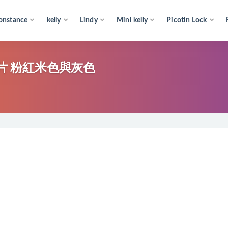
onstance
kelly
Lindy
Mini kelly
Picotin Lock
 亮片 粉紅米色與灰色