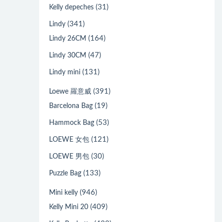
(31)
Kelly depeches
(341)
Lindy
(164)
Lindy 26CM
(47)
Lindy 30CM
(131)
Lindy mini
(391)
Loewe 羅意威
(19)
Barcelona Bag
(53)
Hammock Bag
(121)
LOEWE 女包
(30)
LOEWE 男包
(133)
Puzzle Bag
(946)
Mini kelly
(409)
Kelly Mini 20