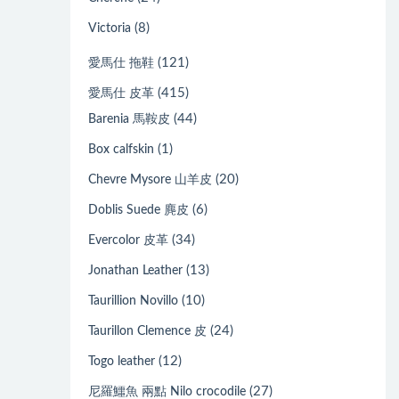
(8)
Victoria
(121)
愛馬仕 拖鞋
(415)
愛馬仕 皮革
(44)
Barenia 馬鞍皮
(1)
Box calfskin
(20)
Chevre Mysore 山羊皮
(6)
Doblis Suede 麂皮
(34)
Evercolor 皮革
(13)
Jonathan Leather
(10)
Taurillion Novillo
(24)
Taurillon Clemence 皮
(12)
Togo leather
(27)
尼羅鱷魚 兩點 Nilo crocodile