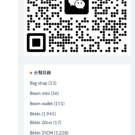
分類目錄
(13)
Bag strap
(36)
Béarn mini
(151)
Bearn wallet
(1,945)
Birkin
(17)
Birkin 20cm
(1,228)
Birkin 25CM