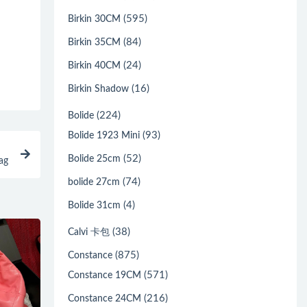
(595)
Birkin 30CM
(84)
Birkin 35CM
(24)
Birkin 40CM
(16)
Birkin Shadow
(224)
Bolide
(93)
Bolide 1923 Mini
(52)
Bolide 25cm
ag
(74)
bolide 27cm
(4)
Bolide 31cm
(38)
Calvi 卡包
(875)
Constance
(571)
Constance 19CM
(216)
Constance 24CM