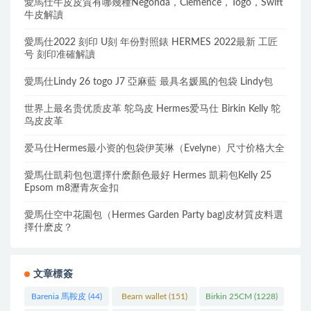
愛馬仕牛皮皮質有哪幾種Negonda，Clemence，Togo，Swift
牛皮解讀
愛馬仕2022 刻印 U刻 年份對照錶 HERMES 2022最新 工匠
号 刻印准確解讀
愛馬仕Lindy 26 togo J7 亞麻藍 最具名媛風的包袋 Lindy包
世界上最名贵优质皮革 鸵鸟皮 Hermes爱马仕 Birkin Kelly 鸵
鸟皮皮革
爱马仕Hermes最小资的包袋伊芙琳（Evelyne）尺寸价格大全
愛馬仕凱莉包包選擇什麽顏色最好 Hermes 凱莉包Kelly 25
Epsom m8瀝青灰金扣
愛馬仕空中花園包（Hermes Garden Party bag)皮材質皮料選
擇什麽皮？
文章標簽
Barenia 馬鞍皮
(44)
Bearn wallet
(151)
Birkin 25CM
(1228)