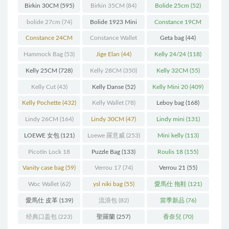
Birkin 30CM
(595)
Birkin 35CM
(84)
Bolide 25cm
(52)
bolide 27cm
(74)
Bolide 1923 Mini
Constance 19CM
(93)
(571)
Constance 24CM
Constance Wallet
Geta bag
(44)
(216)
(60)
Hammock Bag
(53)
Jige Elan
(44)
Kelly 24/24
(118)
Kelly 25CM
(728)
Kelly 28CM
(350)
Kelly 32CM
(55)
Kelly Cut
(43)
Kelly Danse
(52)
Kelly Mini 20
(409)
Kelly Pochette
(432)
Kelly Wallet
(78)
Leboy bag
(168)
Lindy 26CM
(164)
Lindy 30CM
(47)
Lindy mini
(131)
LOEWE 女包
(121)
Loewe 羅意威
(253)
Mini kelly
(113)
Picotin Lock 18
Puzzle Bag
(133)
Roulis 18
(155)
(202)
Vanity case bag
(59)
Verrou 17
(74)
Verrou 21
(55)
Woc Wallet
(62)
ysl niki bag
(55)
愛馬仕 拖鞋
(121)
愛馬仕 皮革
(139)
流浪包
(82)
當季新品
(76)
经典口盖包
(223)
聖羅蘭
(257)
香奈兒
(70)