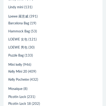
(131)
Lindy mini
(391)
Loewe 羅意威
(19)
Barcelona Bag
(53)
Hammock Bag
(121)
LOEWE 女包
(30)
LOEWE 男包
(133)
Puzzle Bag
(946)
Mini kelly
(409)
Kelly Mini 20
(432)
Kelly Pochette
(8)
Mosaique
(231)
Picotin Lock
(202)
Picotin Lock 18