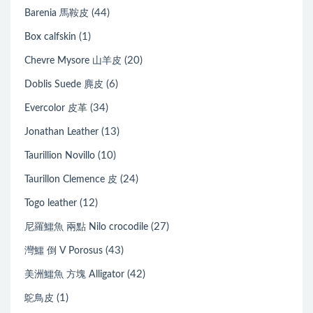
(44)
Barenia 馬鞍皮
(1)
Box calfskin
(20)
Chevre Mysore 山羊皮
(6)
Doblis Suede 麂皮
(34)
Evercolor 皮革
(13)
Jonathan Leather
(10)
Taurillion Novillo
(24)
Taurillon Clemence 皮
(12)
Togo leather
(27)
尼羅鱷魚 兩點 Nilo crocodile
(43)
灣鱷 倒 V Porosus
(42)
美洲鱷魚 方塊 Alligator
(1)
鴕鳥皮