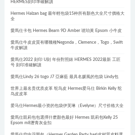
HERMES刻印準確解讀
Hermes Halzan bag 最年輕包袋15种所有顏色大全尺寸價格大
全
愛馬仕卡包 Hermes Bearn 9D Amber 琥珀黃 Epsom 小牛皮
愛馬仕牛皮皮質有哪幾種Negonda，Clemence，Togo，Swift
牛皮解讀
愛馬仕2022 刻印 U刻 年份對照錶 HERMES 2022最新 工匠
号 刻印准確解讀
愛馬仕Lindy 26 togo J7 亞麻藍 最具名媛風的包袋 Lindy包
世界上最名贵优质皮革 鸵鸟皮 Hermes爱马仕 Birkin Kelly 鸵
鸟皮皮革
爱马仕Hermes最小资的包袋伊芙琳（Evelyne）尺寸价格大全
愛馬仕凱莉包包選擇什麽顏色最好 Hermes 凱莉包Kelly 25
Epsom m8瀝青灰金扣
愛馬仕空中花園包（Hermes Garden Party bag)皮材質皮料選