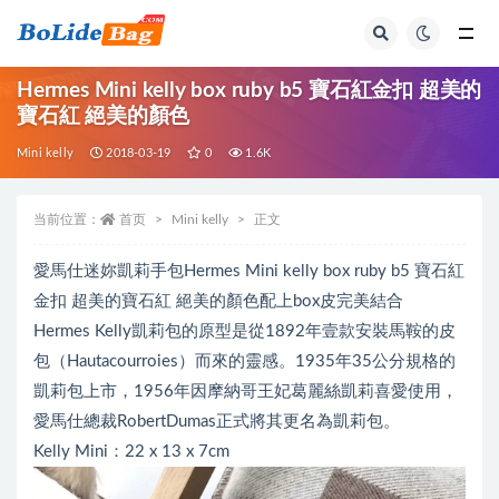
全部
Hermes Mini kelly box ruby b5 寶石紅金扣 超美的
寶石紅 絕美的顏色
Mini kelly
2018-03-19
0
1.6K
当前位置：
首页
Mini kelly
正文
愛馬仕迷妳凱莉手包Hermes Mini kelly box ruby b5 寶石紅
金扣 超美的寶石紅 絕美的顏色配上box皮完美結合
Hermes Kelly凱莉包的原型是從1892年壹款安裝馬鞍的皮
包（Hautacourroies）而來的靈感。1935年35公分規格的
凱莉包上市，1956年因摩納哥王妃葛麗絲凱莉喜愛使用，
愛馬仕總裁RobertDumas正式將其更名為凱莉包。
Kelly Mini：22 x 13 x 7cm