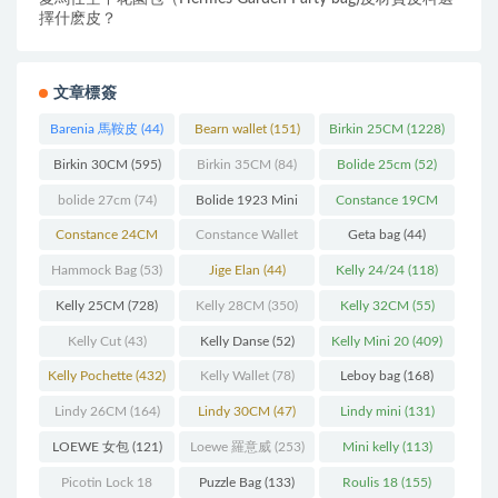
擇什麽皮？
文章標簽
Barenia 馬鞍皮
(44)
Bearn wallet
(151)
Birkin 25CM
(1228)
Birkin 30CM
(595)
Birkin 35CM
(84)
Bolide 25cm
(52)
bolide 27cm
(74)
Bolide 1923 Mini
Constance 19CM
(93)
(571)
Constance 24CM
Constance Wallet
Geta bag
(44)
(216)
(60)
Hammock Bag
(53)
Jige Elan
(44)
Kelly 24/24
(118)
Kelly 25CM
(728)
Kelly 28CM
(350)
Kelly 32CM
(55)
Kelly Cut
(43)
Kelly Danse
(52)
Kelly Mini 20
(409)
Kelly Pochette
(432)
Kelly Wallet
(78)
Leboy bag
(168)
Lindy 26CM
(164)
Lindy 30CM
(47)
Lindy mini
(131)
LOEWE 女包
(121)
Loewe 羅意威
(253)
Mini kelly
(113)
Picotin Lock 18
Puzzle Bag
(133)
Roulis 18
(155)