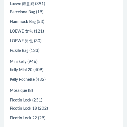
(391)
Loewe 羅意威
(19)
Barcelona Bag
(53)
Hammock Bag
(121)
LOEWE 女包
(30)
LOEWE 男包
(133)
Puzzle Bag
(946)
Mini kelly
(409)
Kelly Mini 20
(432)
Kelly Pochette
(8)
Mosaique
(231)
Picotin Lock
(202)
Picotin Lock 18
(29)
Picotin Lock 22