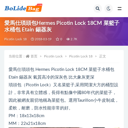
全部
愛馬仕瑣頭包Hermes Picotin Lock 18CM 菜籃子
水桶包 Etain 錫器灰
Picotin Lock 18
2018-03-19
0
2.7K
当前位置：
首页
Picotin Lock
Picotin Lock 18
正文
愛馬仕瑣頭包 Hermes Picotin Lock 18CM 菜籃子水桶包
Etain 錫器灰 氣質高冷的深灰色 比大象灰更深
瑣頭包（Picotin Lock）又名菜籃子,采用間潔大方的桶型設
計，非常具有立體感，長得有點像中國80年代的菜籃子，
因此被網友親切地稱為菜籃包。選用Taurillon小牛皮制成，
柔軟，耐磨，防水性能非常的好。
PM：18x13x18cm
MM：22x21x18cm