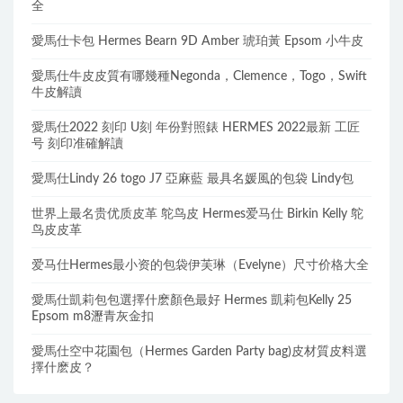
全
愛馬仕卡包 Hermes Bearn 9D Amber 琥珀黃 Epsom 小牛皮
愛馬仕牛皮皮質有哪幾種Negonda，Clemence，Togo，Swift
牛皮解讀
愛馬仕2022 刻印 U刻 年份對照錶 HERMES 2022最新 工匠
号 刻印准確解讀
愛馬仕Lindy 26 togo J7 亞麻藍 最具名媛風的包袋 Lindy包
世界上最名贵优质皮革 鸵鸟皮 Hermes爱马仕 Birkin Kelly 鸵
鸟皮皮革
爱马仕Hermes最小资的包袋伊芙琳（Evelyne）尺寸价格大全
愛馬仕凱莉包包選擇什麽顏色最好 Hermes 凱莉包Kelly 25
Epsom m8瀝青灰金扣
愛馬仕空中花園包（Hermes Garden Party bag)皮材質皮料選
擇什麽皮？