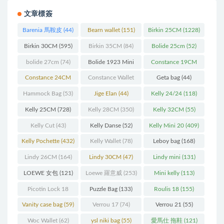
文章標簽
Barenia 馬鞍皮
(44)
Bearn wallet
(151)
Birkin 25CM
(1228)
Birkin 30CM
(595)
Birkin 35CM
(84)
Bolide 25cm
(52)
bolide 27cm
(74)
Bolide 1923 Mini
Constance 19CM
(93)
(571)
Constance 24CM
Constance Wallet
Geta bag
(44)
(216)
(60)
Hammock Bag
(53)
Jige Elan
(44)
Kelly 24/24
(118)
Kelly 25CM
(728)
Kelly 28CM
(350)
Kelly 32CM
(55)
Kelly Cut
(43)
Kelly Danse
(52)
Kelly Mini 20
(409)
Kelly Pochette
(432)
Kelly Wallet
(78)
Leboy bag
(168)
Lindy 26CM
(164)
Lindy 30CM
(47)
Lindy mini
(131)
LOEWE 女包
(121)
Loewe 羅意威
(253)
Mini kelly
(113)
Picotin Lock 18
Puzzle Bag
(133)
Roulis 18
(155)
(202)
Vanity case bag
(59)
Verrou 17
(74)
Verrou 21
(55)
Woc Wallet
(62)
ysl niki bag
(55)
愛馬仕 拖鞋
(121)