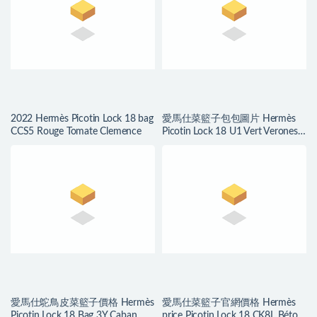
2022 Hermès Picotin Lock 18 bag
愛馬仕菜籃子包包圖片 Hermès
CCS5 Rouge Tomate Clemence
Picotin Lock 18 U1 Vert Veronese
Clemence
愛馬仕鴕鳥皮菜籃子價格 Hermès
愛馬仕菜籃子官網價格 Hermès
Picotin Lock 18 Bag 3Y Caban 水
price Picotin Lock 18 CK8L Béton