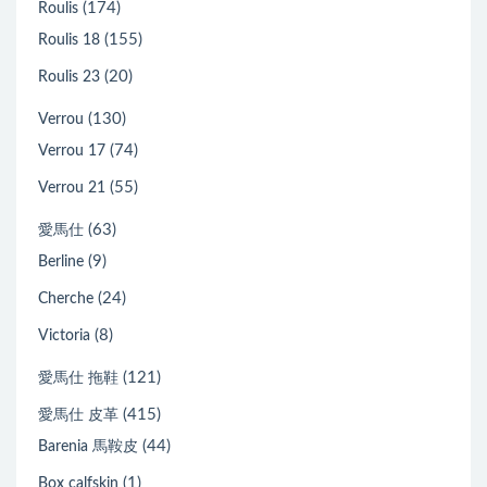
(174)
Roulis
(155)
Roulis 18
(20)
Roulis 23
(130)
Verrou
(74)
Verrou 17
(55)
Verrou 21
(63)
愛馬仕
(9)
Berline
(24)
Cherche
(8)
Victoria
(121)
愛馬仕 拖鞋
(415)
愛馬仕 皮革
(44)
Barenia 馬鞍皮
(1)
Box calfskin