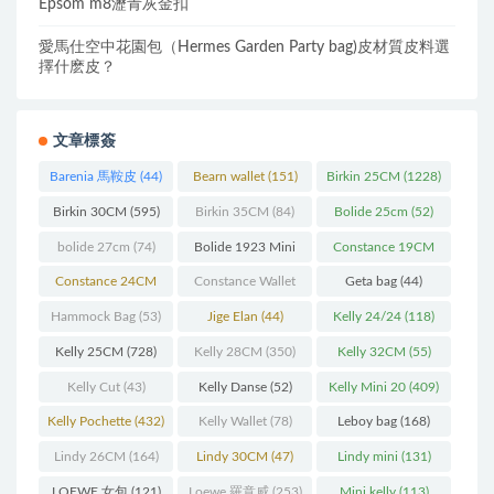
Epsom m8瀝青灰金扣
愛馬仕空中花園包（Hermes Garden Party bag)皮材質皮料選
擇什麽皮？
文章標簽
Barenia 馬鞍皮
(44)
Bearn wallet
(151)
Birkin 25CM
(1228)
Birkin 30CM
(595)
Birkin 35CM
(84)
Bolide 25cm
(52)
bolide 27cm
(74)
Bolide 1923 Mini
Constance 19CM
(93)
(571)
Constance 24CM
Constance Wallet
Geta bag
(44)
(216)
(60)
Hammock Bag
(53)
Jige Elan
(44)
Kelly 24/24
(118)
Kelly 25CM
(728)
Kelly 28CM
(350)
Kelly 32CM
(55)
Kelly Cut
(43)
Kelly Danse
(52)
Kelly Mini 20
(409)
Kelly Pochette
(432)
Kelly Wallet
(78)
Leboy bag
(168)
Lindy 26CM
(164)
Lindy 30CM
(47)
Lindy mini
(131)
LOEWE 女包
(121)
Loewe 羅意威
(253)
Mini kelly
(113)