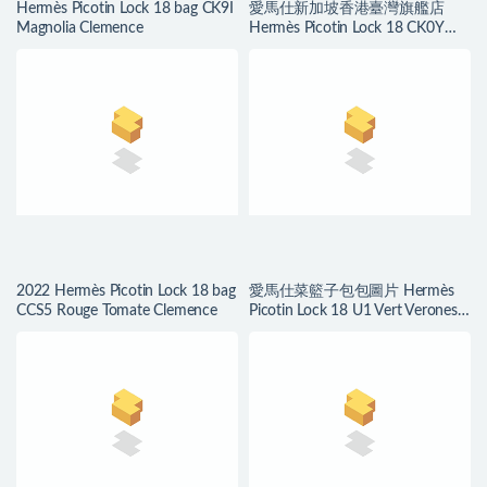
Hermès Picotin Lock 18 bag CK9I
愛馬仕新加坡香港臺灣旗艦店
Magnolia Clemence
Hermès Picotin Lock 18 CK0Y
Limoncello Clemence
2022 Hermès Picotin Lock 18 bag
愛馬仕菜籃子包包圖片 Hermès
CCS5 Rouge Tomate Clemence
Picotin Lock 18 U1 Vert Veronese
Clemence