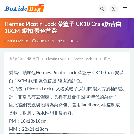
全部
Hermes Picotin Lock 菜籃子 CK10 Craie奶昔白
18CM 銀扣 素色首選
Picotin Lock 18
2018-03-19
0
1.7K
当前位置：
首页
Picotin Lock
Picotin Lock 18
正文
愛馬仕瑣頭包Hermes Picotin Lock 菜籃子 CK10 Craie奶昔
白 18CM 銀扣 素色首選 純潔的顏色。
瑣頭包（Picotin Lock）又名菜籃子,采用間潔大方的桶型設
計，非常具有立體感，長得有點像中國80年代的菜籃子，
因此被網友親切地稱為菜籃包。選用Taurillon小牛皮制成，
柔軟，耐磨，防水性能非常的好。
PM：18x13x18cm
MM：22x21x18cm