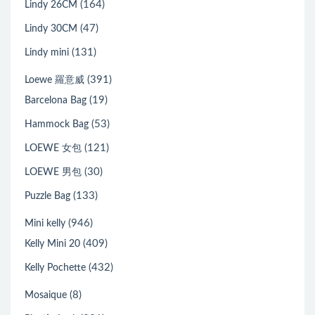
(164)
Lindy 26CM
(47)
Lindy 30CM
(131)
Lindy mini
(391)
Loewe 羅意威
(19)
Barcelona Bag
(53)
Hammock Bag
(121)
LOEWE 女包
(30)
LOEWE 男包
(133)
Puzzle Bag
(946)
Mini kelly
(409)
Kelly Mini 20
(432)
Kelly Pochette
(8)
Mosaique