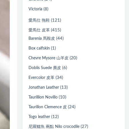
(8)
Victoria
(121)
愛馬仕 拖鞋
(415)
愛馬仕 皮革
(44)
Barenia 馬鞍皮
(1)
Box calfskin
(20)
Chevre Mysore 山羊皮
(6)
Doblis Suede 麂皮
(34)
Evercolor 皮革
(13)
Jonathan Leather
(10)
Taurillion Novillo
(24)
Taurillon Clemence 皮
(12)
Togo leather
(27)
尼羅鱷魚 兩點 Nilo crocodile