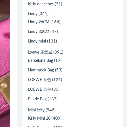
(31)
Kelly depeches
(341)
Lindy
(164)
Lindy 26CM
(47)
Lindy 30CM
(131)
Lindy mini
(391)
Loewe 羅意威
(19)
Barcelona Bag
(53)
Hammock Bag
(121)
LOEWE 女包
(30)
LOEWE 男包
(133)
Puzzle Bag
(946)
Mini kelly
(409)
Kelly Mini 20