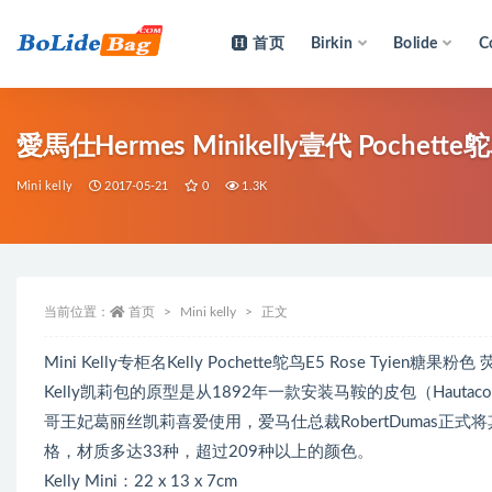
首页
Birkin
Bolide
C
全部
愛馬仕Hermes Minikelly壹代 Pochett
Mini kelly
2017-05-21
0
1.3K
当前位置：
首页
Mini kelly
正文
Mini Kelly专柜名Kelly Pochette鸵鸟E5 Rose Tyi
Kelly凯莉包的原型是从1892年一款安装马鞍的皮包（Hautac
哥王妃葛丽丝凯莉喜爱使用，爱马仕总裁RobertDumas正式
格，材质多达33种，超过209种以上的颜色。
Kelly Mini：22 x 13 x 7cm