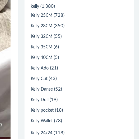
(1,380)
kelly
(728)
Kelly 25CM
(350)
Kelly 28CM
(55)
Kelly 32CM
(6)
Kelly 35CM
(5)
Kelly 40CM
(21)
Kelly Ado
(43)
Kelly Cut
(52)
Kelly Danse
(19)
Kelly Doll
(18)
Kelly pocket
(78)
Kelly Wallet
(118)
Kelly 24/24