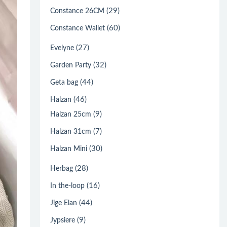
(29)
Constance 26CM
(60)
Constance Wallet
(27)
Evelyne
(32)
Garden Party
(44)
Geta bag
(46)
Halzan
(9)
Halzan 25cm
(7)
Halzan 31cm
(30)
Halzan Mini
(28)
Herbag
(16)
In the-loop
(44)
Jige Elan
(9)
Jypsiere