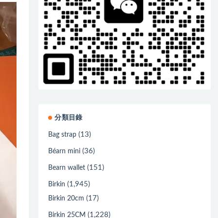
分類目錄
(13)
Bag strap
(36)
Béarn mini
(151)
Bearn wallet
(1,945)
Birkin
(17)
Birkin 20cm
(1,228)
Birkin 25CM