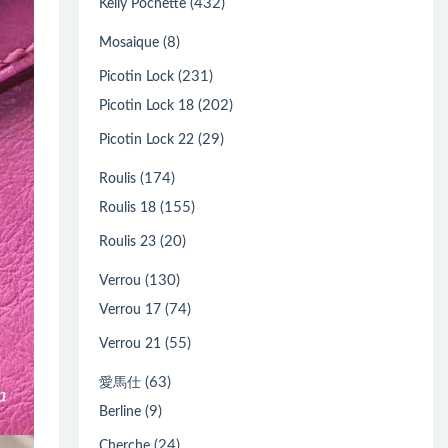
(432)
Kelly Pochette
(8)
Mosaique
(231)
Picotin Lock
(202)
Picotin Lock 18
(29)
Picotin Lock 22
(174)
Roulis
(155)
Roulis 18
(20)
Roulis 23
(130)
Verrou
(74)
Verrou 17
(55)
Verrou 21
(63)
愛馬仕
(9)
Berline
(24)
Cherche