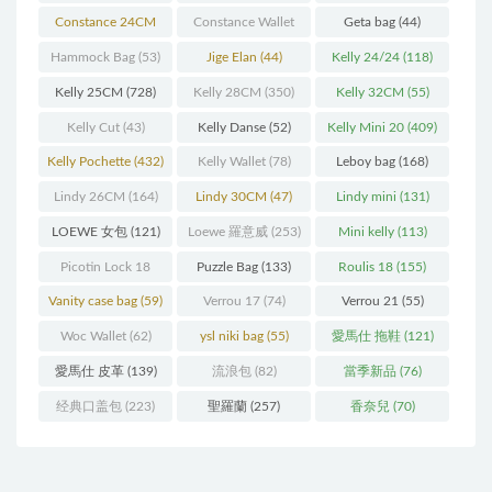
(93)
(571)
Constance 24CM
Constance Wallet
Geta bag
(44)
(216)
(60)
Hammock Bag
(53)
Jige Elan
(44)
Kelly 24/24
(118)
Kelly 25CM
(728)
Kelly 28CM
(350)
Kelly 32CM
(55)
Kelly Cut
(43)
Kelly Danse
(52)
Kelly Mini 20
(409)
Kelly Pochette
(432)
Kelly Wallet
(78)
Leboy bag
(168)
Lindy 26CM
(164)
Lindy 30CM
(47)
Lindy mini
(131)
LOEWE 女包
(121)
Loewe 羅意威
(253)
Mini kelly
(113)
Picotin Lock 18
Puzzle Bag
(133)
Roulis 18
(155)
(202)
Vanity case bag
(59)
Verrou 17
(74)
Verrou 21
(55)
Woc Wallet
(62)
ysl niki bag
(55)
愛馬仕 拖鞋
(121)
愛馬仕 皮革
(139)
流浪包
(82)
當季新品
(76)
经典口盖包
(223)
聖羅蘭
(257)
香奈兒
(70)