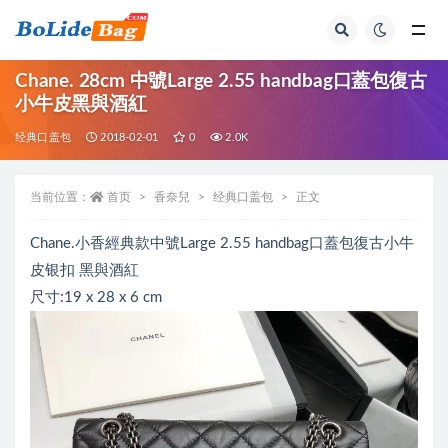
全部
Chane. 28cm 中號Large 2.55 handbag口蓋包復古
小牛皮黑與酒紅
经典口盖包
2018-02-01
0
2.0K
当前位置：
首页
香奈兒
经典口盖包
正文
Chane.小香經典款中號Large 2.55 handbag口蓋包復古小牛
皮银扣 黑與酒紅
尺寸:19 x 28 x 6 cm