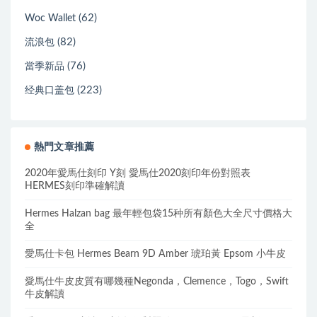
(62)
Woc Wallet
(82)
流浪包
(76)
當季新品
(223)
经典口盖包
熱門文章推薦
2020年愛馬仕刻印 Y刻 愛馬仕2020刻印年份對照表
HERMES刻印準確解讀
Hermes Halzan bag 最年輕包袋15种所有顏色大全尺寸價格大
全
愛馬仕卡包 Hermes Bearn 9D Amber 琥珀黃 Epsom 小牛皮
愛馬仕牛皮皮質有哪幾種Negonda，Clemence，Togo，Swift
牛皮解讀