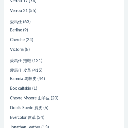
(74)
Verrou 17
(55)
Verrou 21
(63)
愛馬仕
(9)
Berline
(24)
Cherche
(8)
Victoria
(121)
愛馬仕 拖鞋
(415)
愛馬仕 皮革
(44)
Barenia 馬鞍皮
(1)
Box calfskin
(20)
Chevre Mysore 山羊皮
(6)
Doblis Suede 麂皮
(34)
Evercolor 皮革
(13)
Jonathan Leather