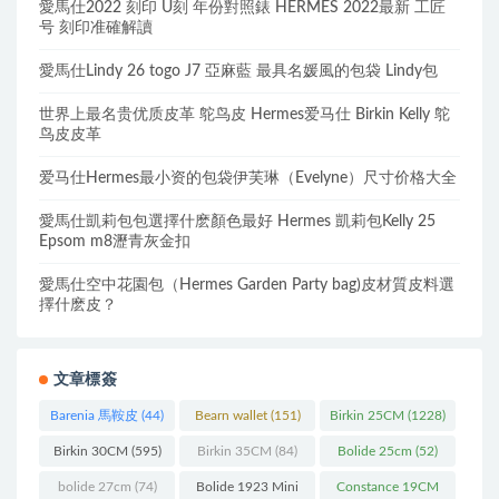
愛馬仕2022 刻印 U刻 年份對照錶 HERMES 2022最新 工匠
号 刻印准確解讀
愛馬仕Lindy 26 togo J7 亞麻藍 最具名媛風的包袋 Lindy包
世界上最名贵优质皮革 鸵鸟皮 Hermes爱马仕 Birkin Kelly 鸵
鸟皮皮革
爱马仕Hermes最小资的包袋伊芙琳（Evelyne）尺寸价格大全
愛馬仕凱莉包包選擇什麽顏色最好 Hermes 凱莉包Kelly 25
Epsom m8瀝青灰金扣
愛馬仕空中花園包（Hermes Garden Party bag)皮材質皮料選
擇什麽皮？
文章標簽
Barenia 馬鞍皮
(44)
Bearn wallet
(151)
Birkin 25CM
(1228)
Birkin 30CM
(595)
Birkin 35CM
(84)
Bolide 25cm
(52)
bolide 27cm
(74)
Bolide 1923 Mini
Constance 19CM