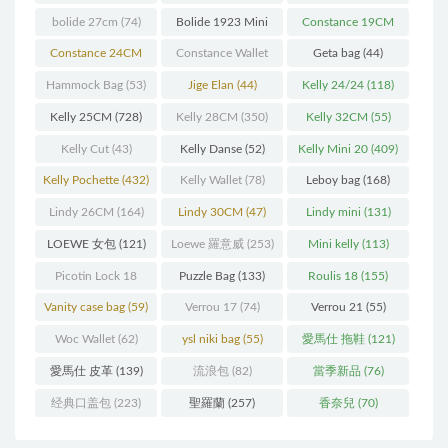
bolide 27cm
(74)
Bolide 1923 Mini
Constance 19CM
(93)
(571)
Constance 24CM
Constance Wallet
Geta bag
(44)
(216)
(60)
Hammock Bag
(53)
Jige Elan
(44)
Kelly 24/24
(118)
Kelly 25CM
(728)
Kelly 28CM
(350)
Kelly 32CM
(55)
Kelly Cut
(43)
Kelly Danse
(52)
Kelly Mini 20
(409)
Kelly Pochette
(432)
Kelly Wallet
(78)
Leboy bag
(168)
Lindy 26CM
(164)
Lindy 30CM
(47)
Lindy mini
(131)
LOEWE 女包
(121)
Loewe 羅意威
(253)
Mini kelly
(113)
Picotin Lock 18
Puzzle Bag
(133)
Roulis 18
(155)
(202)
Vanity case bag
(59)
Verrou 17
(74)
Verrou 21
(55)
Woc Wallet
(62)
ysl niki bag
(55)
愛馬仕 拖鞋
(121)
愛馬仕 皮革
(139)
流浪包
(82)
當季新品
(76)
经典口盖包
(223)
聖羅蘭
(257)
香奈兒
(70)