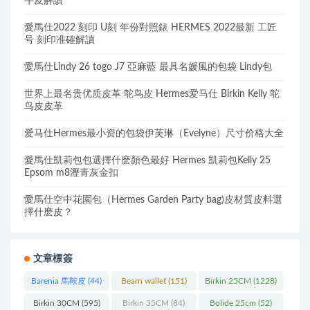
牛皮解讀
愛馬仕2022 刻印 U刻 年份對照錶 HERMES 2022最新 工匠
号 刻印准確解讀
愛馬仕Lindy 26 togo J7 亞麻藍 最具名媛風的包袋 Lindy包
世界上最名贵优质皮革 鸵鸟皮 Hermes爱马仕 Birkin Kelly 鸵
鸟皮皮革
爱马仕Hermes最小资的包袋伊芙琳（Evelyne）尺寸价格大全
愛馬仕凱莉包包選擇什麽顏色最好 Hermes 凱莉包Kelly 25
Epsom m8瀝青灰金扣
愛馬仕空中花園包（Hermes Garden Party bag)皮材質皮料選
擇什麽皮？
文章標簽
Barenia 馬鞍皮
(44)
Bearn wallet
(151)
Birkin 25CM
(1228)
Birkin 30CM
(595)
Birkin 35CM
(84)
Bolide 25cm
(52)