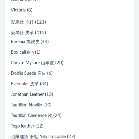
(8)
Victoria
(121)
愛馬仕 拖鞋
(415)
愛馬仕 皮革
(44)
Barenia 馬鞍皮
(1)
Box calfskin
(20)
Chevre Mysore 山羊皮
(6)
Doblis Suede 麂皮
(34)
Evercolor 皮革
(13)
Jonathan Leather
(10)
Taurillion Novillo
(24)
Taurillon Clemence 皮
(12)
Togo leather
(27)
尼羅鱷魚 兩點 Nilo crocodile