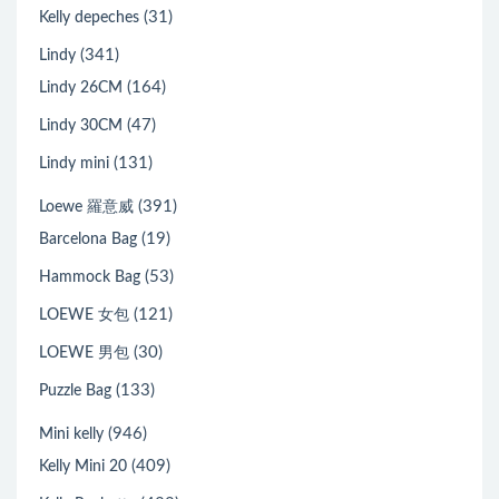
(31)
Kelly depeches
(341)
Lindy
(164)
Lindy 26CM
(47)
Lindy 30CM
(131)
Lindy mini
(391)
Loewe 羅意威
(19)
Barcelona Bag
(53)
Hammock Bag
(121)
LOEWE 女包
(30)
LOEWE 男包
(133)
Puzzle Bag
(946)
Mini kelly
(409)
Kelly Mini 20