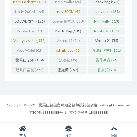
Kelly Pochette
(432)
Kelly Wallet
(78)
Leboy bag
(168)
Lindy 26CM
(164)
Lindy 30CM
(47)
Lindy mini
(131)
LOEWE 女包
(121)
Loewe 羅意威
(253)
Mini kelly
(113)
Picotin Lock 18
Puzzle Bag
(133)
Roulis 18
(155)
(202)
Vanity case bag
(59)
Verrou 17
(74)
Verrou 21
(55)
Woc Wallet
(62)
ysl niki bag
(55)
愛馬仕 拖鞋
(121)
愛馬仕 皮革
(139)
流浪包
(82)
當季新品
(76)
经典口盖包
(223)
聖羅蘭
(257)
香奈兒
(70)
Copyright © 2021
愛馬仕包包官網鉑金包和凱莉包價格
- All rights reserved
京ICP备18888888号-1
京公网安备 188888888
首页
分类
顶部