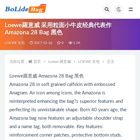
全部
Loewe羅意威 采用粒面小牛皮经典代表作
Amazona 28 Bag 黑色
LOEWE 女包
2017-12-26
0
1.3K
当前位置：
首页
Loewe 羅意威
LOEWE 女包
正文
Loewe羅意威 Amazona 28 Bag 黑色
Amazona 28 in soft grained calfskin with embossed
Anagram. An icon among icons, the Amazona is
reinterpreted enhancing the bag?s superior features and
perfecting its unmistakable shape. Born 40 years ago, the
Amazona bag now features an adjustable shoulder strap
and a name tag, both removable. Key features:
reinforcement corner patches, protective bottom studs,