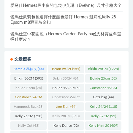
爱马仕Hermes最小资的包袋伊芙琳（Evelyne）尺寸价格大全
愛馬仕凱莉包包選擇什麽顏色最好 Hermes 凱莉包Kelly 25
Epsom m8瀝青灰金扣
愛馬仕空中花園包（Hermes Garden Party bag)皮材質皮料選
擇什麽皮？
文章標簽
Barenia 馬鞍皮
(44)
Bearn wallet
(151)
Birkin 25CM
(1228)
Birkin 30CM
(595)
Birkin 35CM
(84)
Bolide 25cm
(52)
bolide 27cm
(74)
Bolide 1923 Mini
Constance 19CM
(93)
(571)
Constance 24CM
Constance Wallet
Geta bag
(44)
(216)
(60)
Hammock Bag
(53)
Jige Elan
(44)
Kelly 24/24
(118)
Kelly 25CM
(728)
Kelly 28CM
(350)
Kelly 32CM
(55)
Kelly Cut
(43)
Kelly Danse
(52)
Kelly Mini 20
(409)