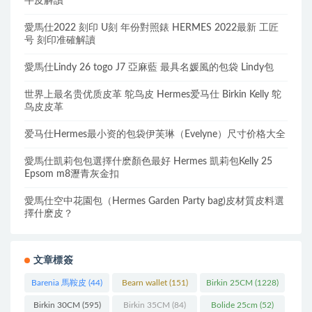
牛皮解讀
愛馬仕2022 刻印 U刻 年份對照錶 HERMES 2022最新 工匠
号 刻印准確解讀
愛馬仕Lindy 26 togo J7 亞麻藍 最具名媛風的包袋 Lindy包
世界上最名贵优质皮革 鸵鸟皮 Hermes爱马仕 Birkin Kelly 鸵
鸟皮皮革
爱马仕Hermes最小资的包袋伊芙琳（Evelyne）尺寸价格大全
愛馬仕凱莉包包選擇什麽顏色最好 Hermes 凱莉包Kelly 25
Epsom m8瀝青灰金扣
愛馬仕空中花園包（Hermes Garden Party bag)皮材質皮料選
擇什麽皮？
文章標簽
Barenia 馬鞍皮
(44)
Bearn wallet
(151)
Birkin 25CM
(1228)
Birkin 30CM
(595)
Birkin 35CM
(84)
Bolide 25cm
(52)