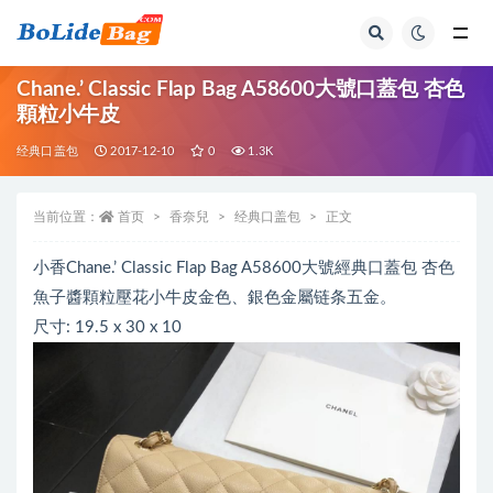
全部
Chane.’ Classic Flap Bag A58600大號口蓋包 杏色
顆粒小牛皮
经典口盖包
2017-12-10
0
1.3K
当前位置：
首页
香奈兒
经典口盖包
正文
小香Chane.’ Classic Flap Bag A58600大號經典口蓋包 杏色
魚子醬顆粒壓花小牛皮金色、銀色金屬链条五金。
尺寸: 19.5 x 30 x 10