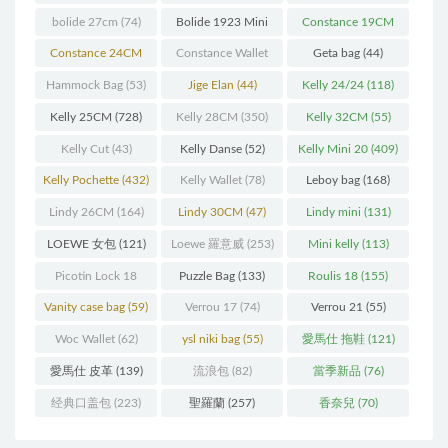
bolide 27cm
(74)
Bolide 1923 Mini
Constance 19CM
(93)
(571)
Constance 24CM
Constance Wallet
Geta bag
(44)
(216)
(60)
Hammock Bag
(53)
Jige Elan
(44)
Kelly 24/24
(118)
Kelly 25CM
(728)
Kelly 28CM
(350)
Kelly 32CM
(55)
Kelly Cut
(43)
Kelly Danse
(52)
Kelly Mini 20
(409)
Kelly Pochette
(432)
Kelly Wallet
(78)
Leboy bag
(168)
Lindy 26CM
(164)
Lindy 30CM
(47)
Lindy mini
(131)
LOEWE 女包
(121)
Loewe 羅意威
(253)
Mini kelly
(113)
Picotin Lock 18
Puzzle Bag
(133)
Roulis 18
(155)
(202)
Vanity case bag
(59)
Verrou 17
(74)
Verrou 21
(55)
Woc Wallet
(62)
ysl niki bag
(55)
愛馬仕 拖鞋
(121)
愛馬仕 皮革
(139)
流浪包
(82)
當季新品
(76)
经典口盖包
(223)
聖羅蘭
(257)
香奈兒
(70)