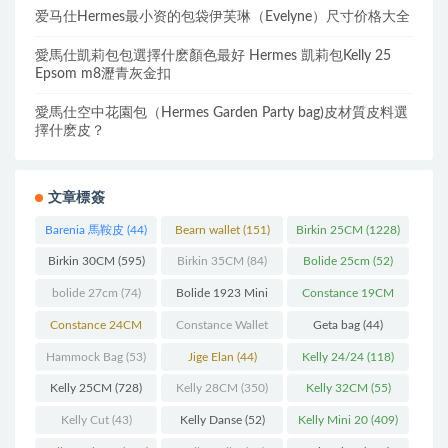
爱马仕Hermes最小资的包袋伊芙琳（Evelyne）尺寸价格大全
愛馬仕凱莉包包選擇什麽顏色最好 Hermes 凱莉包Kelly 25
Epsom m8瀝青灰金扣
愛馬仕空中花園包（Hermes Garden Party bag)皮材質皮料選
擇什麽皮？
文章標簽
Barenia 馬鞍皮
(44)
Bearn wallet
(151)
Birkin 25CM
(1228)
Birkin 30CM
(595)
Birkin 35CM
(84)
Bolide 25cm
(52)
bolide 27cm
(74)
Bolide 1923 Mini
Constance 19CM
(93)
(571)
Constance 24CM
Constance Wallet
Geta bag
(44)
(216)
(60)
Hammock Bag
(53)
Jige Elan
(44)
Kelly 24/24
(118)
Kelly 25CM
(728)
Kelly 28CM
(350)
Kelly 32CM
(55)
Kelly Cut
(43)
Kelly Danse
(52)
Kelly Mini 20
(409)