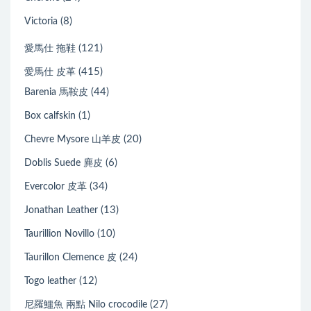
(8)
Victoria
(121)
愛馬仕 拖鞋
(415)
愛馬仕 皮革
(44)
Barenia 馬鞍皮
(1)
Box calfskin
(20)
Chevre Mysore 山羊皮
(6)
Doblis Suede 麂皮
(34)
Evercolor 皮革
(13)
Jonathan Leather
(10)
Taurillion Novillo
(24)
Taurillon Clemence 皮
(12)
Togo leather
(27)
尼羅鱷魚 兩點 Nilo crocodile