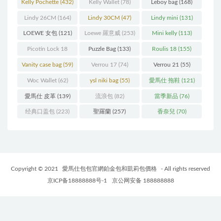
Kelly Pochette
(432)
Kelly Wallet
(78)
Leboy bag
(168)
Lindy 26CM
(164)
Lindy 30CM
(47)
Lindy mini
(131)
LOEWE 女包
(121)
Loewe 羅意威
(253)
Mini kelly
(113)
Picotin Lock 18
Puzzle Bag
(133)
Roulis 18
(155)
(202)
Vanity case bag
(59)
Verrou 17
(74)
Verrou 21
(55)
Woc Wallet
(62)
ysl niki bag
(55)
愛馬仕 拖鞋
(121)
愛馬仕 皮革
(139)
流浪包
(82)
當季新品
(76)
经典口盖包
(223)
聖羅蘭
(257)
香奈兒
(70)
Copyright © 2021
愛馬仕包包官網鉑金包和凱莉包價格
- All rights reserved
京ICP备18888888号-1
京公网安备 188888888