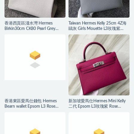
香港西貢區淺水灣 Hermes
Taiwan Hermes Kelly 25cm 4Z海
Birkin30cm CK80 Pearl Grey
鷗灰 Girls Mouette L3玫瑰紫
Chevre L3 Rose Purple
Rose Purple
香港東區愛馬仕錢包 Hermes
新加坡愛馬仕Hermes Mini Kelly
Bearn wallet Epsom L3 Rose
二代 Epsom L3玫瑰紫 Rose
Purple 紫玫色
Purple