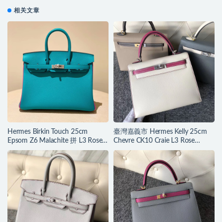
相关文章
Hermes Birkin Touch 25cm
臺灣嘉義市 Hermes Kelly 25cm
Epsom Z6 Malachite 拼 L3 Rose
Chevre CK10 Craie L3 Rose
Purple
Purple