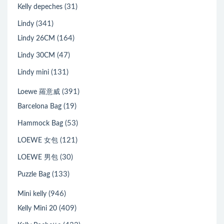
(31)
Kelly depeches
(341)
Lindy
(164)
Lindy 26CM
(47)
Lindy 30CM
(131)
Lindy mini
(391)
Loewe 羅意威
(19)
Barcelona Bag
(53)
Hammock Bag
(121)
LOEWE 女包
(30)
LOEWE 男包
(133)
Puzzle Bag
(946)
Mini kelly
(409)
Kelly Mini 20