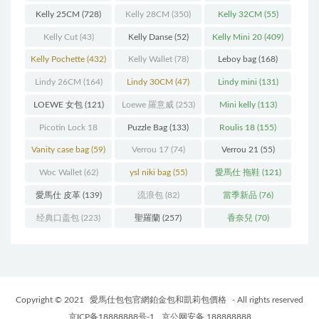
Kelly 25CM
(728)
Kelly 28CM
(350)
Kelly 32CM
(55)
Kelly Cut
(43)
Kelly Danse
(52)
Kelly Mini 20
(409)
Kelly Pochette
(432)
Kelly Wallet
(78)
Leboy bag
(168)
Lindy 26CM
(164)
Lindy 30CM
(47)
Lindy mini
(131)
LOEWE 女包
(121)
Loewe 羅意威
(253)
Mini kelly
(113)
Picotin Lock 18
Puzzle Bag
(133)
Roulis 18
(155)
(202)
Vanity case bag
(59)
Verrou 17
(74)
Verrou 21
(55)
Woc Wallet
(62)
ysl niki bag
(55)
愛馬仕 拖鞋
(121)
愛馬仕 皮革
(139)
流浪包
(82)
當季新品
(76)
经典口盖包
(223)
聖羅蘭
(257)
香奈兒
(70)
Copyright © 2021
愛馬仕包包官網鉑金包和凱莉包價格
- All rights reserved
京ICP备18888888号-1
京公网安备 188888888