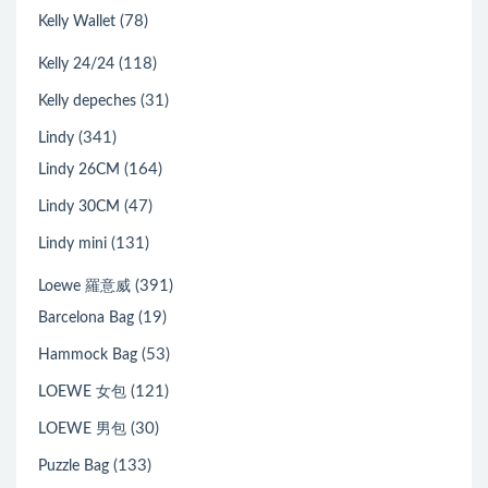
(78)
Kelly Wallet
(118)
Kelly 24/24
(31)
Kelly depeches
(341)
Lindy
(164)
Lindy 26CM
(47)
Lindy 30CM
(131)
Lindy mini
(391)
Loewe 羅意威
(19)
Barcelona Bag
(53)
Hammock Bag
(121)
LOEWE 女包
(30)
LOEWE 男包
(133)
Puzzle Bag