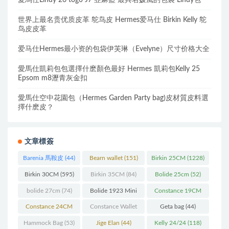
愛馬仕Lindy 26 togo J7 亞麻藍 最具名媛風的包袋 Lindy包
世界上最名贵优质皮革 鸵鸟皮 Hermes爱马仕 Birkin Kelly 鸵
鸟皮皮革
爱马仕Hermes最小资的包袋伊芙琳（Evelyne）尺寸价格大全
愛馬仕凱莉包包選擇什麽顏色最好 Hermes 凱莉包Kelly 25
Epsom m8瀝青灰金扣
愛馬仕空中花園包（Hermes Garden Party bag)皮材質皮料選
擇什麽皮？
文章標簽
Barenia 馬鞍皮
(44)
Bearn wallet
(151)
Birkin 25CM
(1228)
Birkin 30CM
(595)
Birkin 35CM
(84)
Bolide 25cm
(52)
bolide 27cm
(74)
Bolide 1923 Mini
Constance 19CM
(93)
(571)
Constance 24CM
Constance Wallet
Geta bag
(44)
(216)
(60)
Hammock Bag
(53)
Jige Elan
(44)
Kelly 24/24
(118)