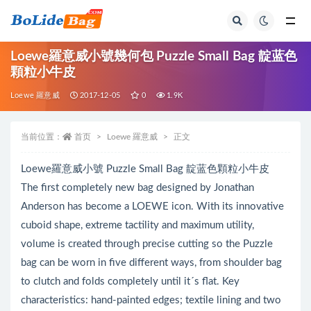
全部
Loewe羅意威小號幾何包 Puzzle Small Bag 靛蓝色
顆粒小牛皮
Loewe 羅意威
2017-12-05
0
1.9K
当前位置：
首页
Loewe 羅意威
正文
Loewe羅意威小號 Puzzle Small Bag 靛蓝色顆粒小牛皮
The first completely new bag designed by Jonathan
Anderson has become a LOEWE icon. With its innovative
cuboid shape, extreme tactility and maximum utility,
volume is created through precise cutting so the Puzzle
bag can be worn in five different ways, from shoulder bag
to clutch and folds completely until it´s flat. Key
characteristics: hand-painted edges; textile lining and two