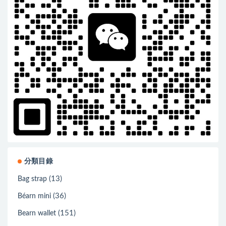
分類目錄
(13)
Bag strap
(36)
Béarn mini
(151)
Bearn wallet