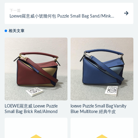
下一篇
Loewe羅意威小號幾何包 Puzzle Small Bag Sand/Mink
Colour 顆粒小牛皮
相关文章
LOEWE羅意威 Loewe Puzzle
loewe Puzzle Small Bag Varsity
Small Bag Brick Red/Almond
Blue Multitone 經典牛皮