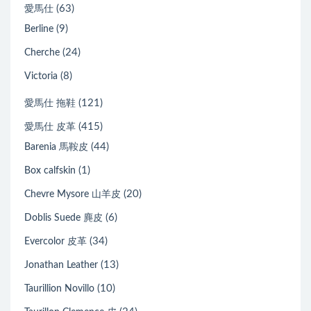
(63)
愛馬仕
(9)
Berline
(24)
Cherche
(8)
Victoria
(121)
愛馬仕 拖鞋
(415)
愛馬仕 皮革
(44)
Barenia 馬鞍皮
(1)
Box calfskin
(20)
Chevre Mysore 山羊皮
(6)
Doblis Suede 麂皮
(34)
Evercolor 皮革
(13)
Jonathan Leather
(10)
Taurillion Novillo