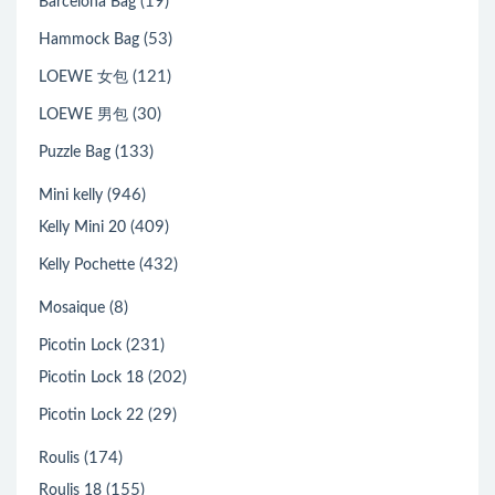
(19)
Barcelona Bag
(53)
Hammock Bag
(121)
LOEWE 女包
(30)
LOEWE 男包
(133)
Puzzle Bag
(946)
Mini kelly
(409)
Kelly Mini 20
(432)
Kelly Pochette
(8)
Mosaique
(231)
Picotin Lock
(202)
Picotin Lock 18
(29)
Picotin Lock 22
(174)
Roulis
(155)
Roulis 18