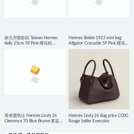
新北市鶯歌區 Taiwan Hermes
Hermes Bolide 1923 mini bag
Kelly 25cm 5P Pink 櫻花粉
Alligator Crocodile 5P Pink 櫻花粉
crocodile 尼羅鱷
美洲鱷
香港愛馬仕 Hermès Lindy 26
Hermès Lindy 26 Bag price CC0G
Clemence T0 Blue Brume 雾蓝色
Rouge Sellier Evercolor
Silver Hardware