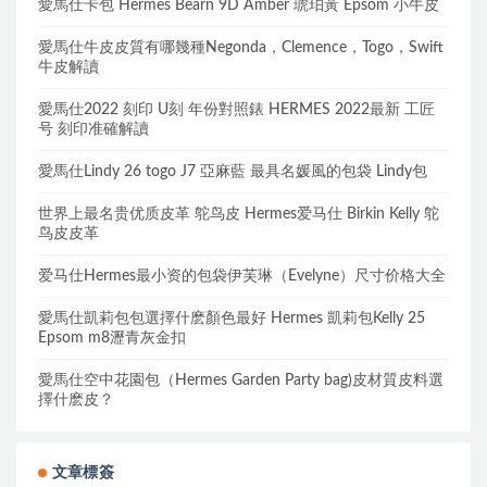
愛馬仕卡包 Hermes Bearn 9D Amber 琥珀黃 Epsom 小牛皮
愛馬仕牛皮皮質有哪幾種Negonda，Clemence，Togo，Swift
牛皮解讀
愛馬仕2022 刻印 U刻 年份對照錶 HERMES 2022最新 工匠
号 刻印准確解讀
愛馬仕Lindy 26 togo J7 亞麻藍 最具名媛風的包袋 Lindy包
世界上最名贵优质皮革 鸵鸟皮 Hermes爱马仕 Birkin Kelly 鸵
鸟皮皮革
爱马仕Hermes最小资的包袋伊芙琳（Evelyne）尺寸价格大全
愛馬仕凱莉包包選擇什麽顏色最好 Hermes 凱莉包Kelly 25
Epsom m8瀝青灰金扣
愛馬仕空中花園包（Hermes Garden Party bag)皮材質皮料選
擇什麽皮？
文章標簽