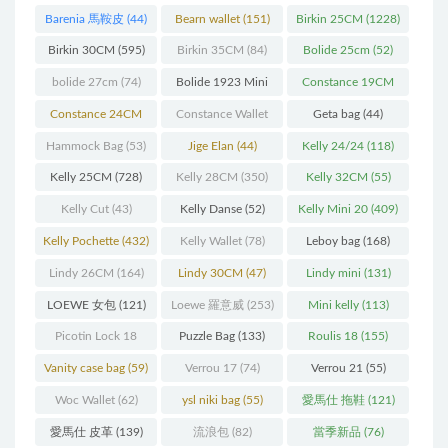
Barenia 馬鞍皮
(44)
Bearn wallet
(151)
Birkin 25CM
(1228)
Birkin 30CM
(595)
Birkin 35CM
(84)
Bolide 25cm
(52)
bolide 27cm
(74)
Bolide 1923 Mini
Constance 19CM
(93)
(571)
Constance 24CM
Constance Wallet
Geta bag
(44)
(216)
(60)
Hammock Bag
(53)
Jige Elan
(44)
Kelly 24/24
(118)
Kelly 25CM
(728)
Kelly 28CM
(350)
Kelly 32CM
(55)
Kelly Cut
(43)
Kelly Danse
(52)
Kelly Mini 20
(409)
Kelly Pochette
(432)
Kelly Wallet
(78)
Leboy bag
(168)
Lindy 26CM
(164)
Lindy 30CM
(47)
Lindy mini
(131)
LOEWE 女包
(121)
Loewe 羅意威
(253)
Mini kelly
(113)
Picotin Lock 18
Puzzle Bag
(133)
Roulis 18
(155)
(202)
Vanity case bag
(59)
Verrou 17
(74)
Verrou 21
(55)
Woc Wallet
(62)
ysl niki bag
(55)
愛馬仕 拖鞋
(121)
愛馬仕 皮革
(139)
流浪包
(82)
當季新品
(76)