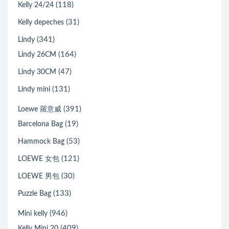
(118)
Kelly 24/24
(31)
Kelly depeches
(341)
Lindy
(164)
Lindy 26CM
(47)
Lindy 30CM
(131)
Lindy mini
(391)
Loewe 羅意威
(19)
Barcelona Bag
(53)
Hammock Bag
(121)
LOEWE 女包
(30)
LOEWE 男包
(133)
Puzzle Bag
(946)
Mini kelly
(409)
Kelly Mini 20