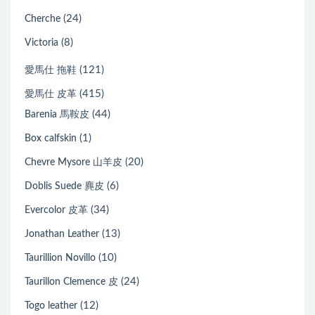
(24)
Cherche
(8)
Victoria
(121)
愛馬仕 拖鞋
(415)
愛馬仕 皮革
(44)
Barenia 馬鞍皮
(1)
Box calfskin
(20)
Chevre Mysore 山羊皮
(6)
Doblis Suede 麂皮
(34)
Evercolor 皮革
(13)
Jonathan Leather
(10)
Taurillion Novillo
(24)
Taurillon Clemence 皮
(12)
Togo leather