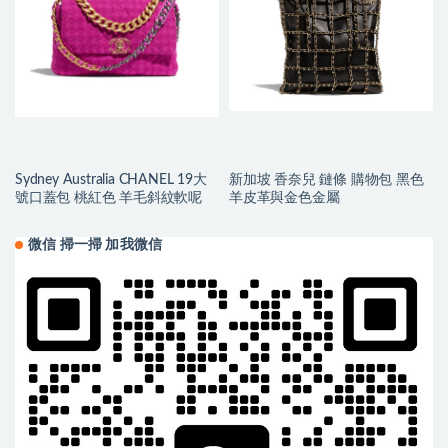
Sydney Australia CHANEL 19大
新加坡 香奈兒 鏈條 購物包 黑色
號口蓋包 桃紅色 羊毛斜紋軟呢
羊皮革與金色金屬
微信 掃一掃 加我微信