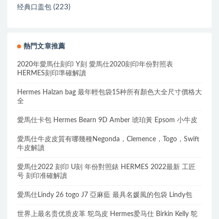
(223)
经典口盖包
熱門文章推薦
2020年愛馬仕刻印 Y刻 愛馬仕2020刻印年份對照表
HERMES刻印準確解讀
Hermes Halzan bag 最年輕包袋15种所有顏色大全尺寸價格大
全
愛馬仕卡包 Hermes Bearn 9D Amber 琥珀黃 Epsom 小牛皮
愛馬仕牛皮皮質有哪幾種Negonda，Clemence，Togo，Swift
牛皮解讀
愛馬仕2022 刻印 U刻 年份對照錶 HERMES 2022最新 工匠
号 刻印准確解讀
愛馬仕Lindy 26 togo J7 亞麻藍 最具名媛風的包袋 Lindy包
世界上最名贵优质皮革 鸵鸟皮 Hermes爱马仕 Birkin Kelly 鸵