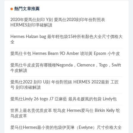
熱門文章推薦
2020年愛馬仕刻印 Y刻 愛馬仕2020刻印年份對照表
HERMES刻印準確解讀
Hermes Halzan bag 最年輕包袋15种所有顏色大全尺寸價格大
全
愛馬仕卡包 Hermes Bearn 9D Amber 琥珀黃 Epsom 小牛皮
愛馬仕牛皮皮質有哪幾種Negonda，Clemence，Togo，Swift
牛皮解讀
愛馬仕2022 刻印 U刻 年份對照錶 HERMES 2022最新 工匠
号 刻印准確解讀
愛馬仕Lindy 26 togo J7 亞麻藍 最具名媛風的包袋 Lindy包
世界上最名贵优质皮革 鸵鸟皮 Hermes爱马仕 Birkin Kelly 鸵
鸟皮皮革
爱马仕Hermes最小资的包袋伊芙琳（Evelyne）尺寸价格大全