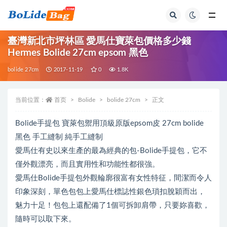
全部
臺灣新北市坪林區 愛馬仕寶萊包價格多少錢
Hermes Bolide 27cm epsom 黑色
bolide 27cm
2017-11-19
0
1.8K
当前位置：
首页
Bolide
bolide 27cm
正文
Bolide手提包 寶萊包禦用頂級原版epsom皮 27cm bolide
黑色 手工縫制 純手工縫制
愛馬仕有史以來生產的最為經典的包-Bolide手提包，它不
僅外觀漂亮，而且實用性和功能性都很強。
愛馬仕Bolide手提包外觀輪廓很富有女性特征，間潔而令人
印象深刻，單色包包上愛馬仕標誌性銀色瑣扣脫穎而出，
魅力十足！包包上還配備了1個可拆卸肩帶，只要妳喜歡，
隨時可以取下來。