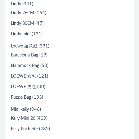
(341)
Lindy
(164)
Lindy 26CM
(47)
Lindy 30CM
(131)
Lindy mini
(391)
Loewe 羅意威
(19)
Barcelona Bag
(53)
Hammock Bag
(121)
LOEWE 女包
(30)
LOEWE 男包
(133)
Puzzle Bag
(946)
Mini kelly
(409)
Kelly Mini 20
(432)
Kelly Pochette