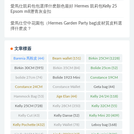
愛馬仕凱莉包包選擇什麽顏色最好 Hermes 凱莉包Kelly 25
Epsom m8瀝青灰金扣
愛馬仕空中花園包（Hermes Garden Party bag)皮材質皮料選
擇什麽皮？
文章標簽
Barenia 馬鞍皮
(44)
Bearn wallet
(151)
Birkin 25CM
(1228)
Birkin 30CM
(595)
Birkin 35CM
(84)
Bolide 25cm
(52)
bolide 27cm
(74)
Bolide 1923 Mini
Constance 19CM
(93)
(571)
Constance 24CM
Constance Wallet
Geta bag
(44)
(216)
(60)
Hammock Bag
(53)
Jige Elan
(44)
Kelly 24/24
(118)
Kelly 25CM
(728)
Kelly 28CM
(350)
Kelly 32CM
(55)
Kelly Cut
(43)
Kelly Danse
(52)
Kelly Mini 20
(409)
Kelly Pochette
(432)
Kelly Wallet
(78)
Leboy bag
(168)