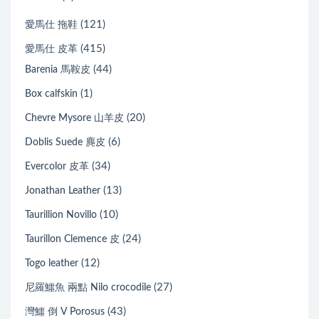
(121)
愛馬仕 拖鞋
(415)
愛馬仕 皮革
(44)
Barenia 馬鞍皮
(1)
Box calfskin
(20)
Chevre Mysore 山羊皮
(6)
Doblis Suede 麂皮
(34)
Evercolor 皮革
(13)
Jonathan Leather
(10)
Taurillion Novillo
(24)
Taurillon Clemence 皮
(12)
Togo leather
(27)
尼羅鱷魚 兩點 Nilo crocodile
(43)
灣鱷 倒 V Porosus