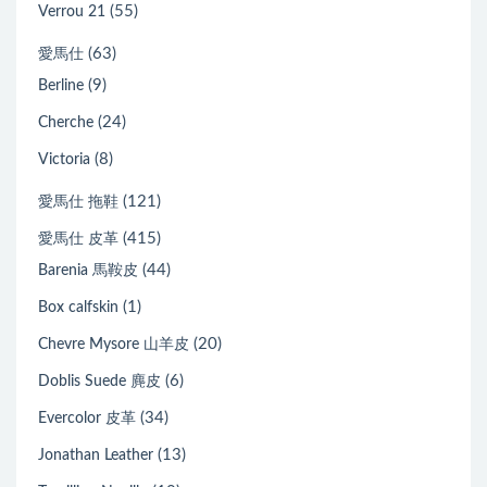
(55)
Verrou 21
(63)
愛馬仕
(9)
Berline
(24)
Cherche
(8)
Victoria
(121)
愛馬仕 拖鞋
(415)
愛馬仕 皮革
(44)
Barenia 馬鞍皮
(1)
Box calfskin
(20)
Chevre Mysore 山羊皮
(6)
Doblis Suede 麂皮
(34)
Evercolor 皮革
(13)
Jonathan Leather