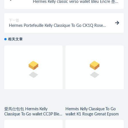
Hermes Kelly classic verso wallet Bleu Encre 墨水
藍/Bleu Zellige 琉璃藍
下一篇
Hermes Portefeuille Kelly Classique To Go CK1Q Rose
Confetti
相关文章
愛馬仕包包 Hermès Kelly
Hermès Kelly Classique To Go
Classique To Go wallet CC3P Bleu
wallet K1 Rouge Grenat Epsom
Atoll Epsom