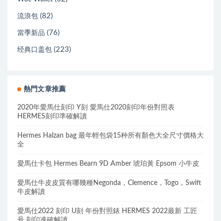
(82)
流浪包
(76)
當季新品
(223)
经典口盖包
熱門文章推薦
2020年愛馬仕刻印 Y刻 愛馬仕2020刻印年份對照表
HERMES刻印準確解讀
Hermes Halzan bag 最年輕包袋15种所有顏色大全尺寸價格大
全
愛馬仕卡包 Hermes Bearn 9D Amber 琥珀黃 Epsom 小牛皮
愛馬仕牛皮皮質有哪幾種Negonda，Clemence，Togo，Swift
牛皮解讀
愛馬仕2022 刻印 U刻 年份對照錶 HERMES 2022最新 工匠
号 刻印准確解讀