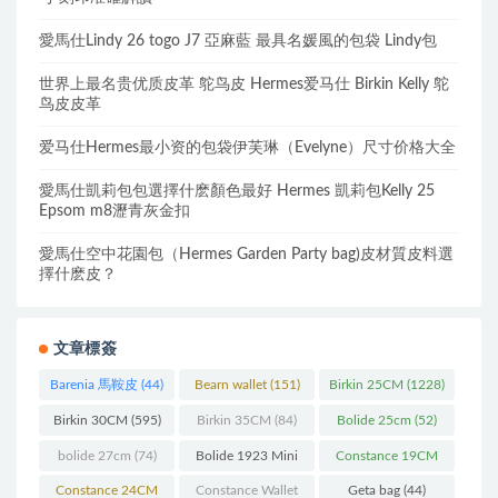
愛馬仕Lindy 26 togo J7 亞麻藍 最具名媛風的包袋 Lindy包
世界上最名贵优质皮革 鸵鸟皮 Hermes爱马仕 Birkin Kelly 鸵
鸟皮皮革
爱马仕Hermes最小资的包袋伊芙琳（Evelyne）尺寸价格大全
愛馬仕凱莉包包選擇什麽顏色最好 Hermes 凱莉包Kelly 25
Epsom m8瀝青灰金扣
愛馬仕空中花園包（Hermes Garden Party bag)皮材質皮料選
擇什麽皮？
文章標簽
Barenia 馬鞍皮
(44)
Bearn wallet
(151)
Birkin 25CM
(1228)
Birkin 30CM
(595)
Birkin 35CM
(84)
Bolide 25cm
(52)
bolide 27cm
(74)
Bolide 1923 Mini
Constance 19CM
(93)
(571)
Constance 24CM
Constance Wallet
Geta bag
(44)