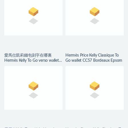
愛馬仕凱莉錢包刻字在哪裏
Hermès Price Kelly Classique To
Hermès Kelly To Go verso wallet
Go wallet CC57 Bordeaux Epsom
Chaï/Mauve Sylvestre