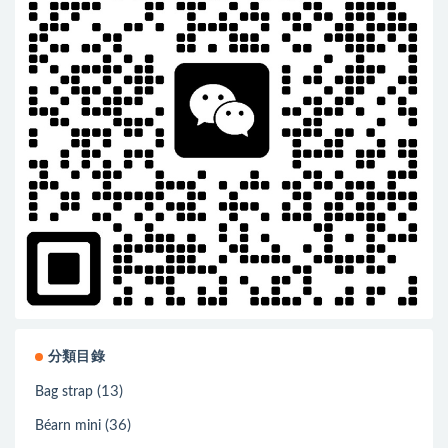
分類目錄
(13)
Bag strap
(36)
Béarn mini