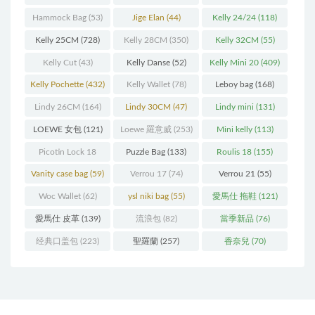
(216)
(60)
Hammock Bag
(53)
Jige Elan
(44)
Kelly 24/24
(118)
Kelly 25CM
(728)
Kelly 28CM
(350)
Kelly 32CM
(55)
Kelly Cut
(43)
Kelly Danse
(52)
Kelly Mini 20
(409)
Kelly Pochette
(432)
Kelly Wallet
(78)
Leboy bag
(168)
Lindy 26CM
(164)
Lindy 30CM
(47)
Lindy mini
(131)
LOEWE 女包
(121)
Loewe 羅意威
(253)
Mini kelly
(113)
Picotin Lock 18
Puzzle Bag
(133)
Roulis 18
(155)
(202)
Vanity case bag
(59)
Verrou 17
(74)
Verrou 21
(55)
Woc Wallet
(62)
ysl niki bag
(55)
愛馬仕 拖鞋
(121)
愛馬仕 皮革
(139)
流浪包
(82)
當季新品
(76)
经典口盖包
(223)
聖羅蘭
(257)
香奈兒
(70)