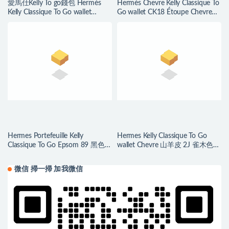
愛馬仕Kelly To go錢包 Hermès
Hermès Chevre Kelly Classique To
Kelly Classique To Go wallet
Go wallet CK18 Étoupe Chevre
Mauve Sylvestre Epsom
Mysore
Hermes Portefeuille Kelly
Hermes Kelly Classique To Go
Classique To Go Epsom 89 黑色全
wallet Chevre 山羊皮 2J 雀木色
手工蜜蠟線縫製
Quebracho
微信 掃一掃 加我微信