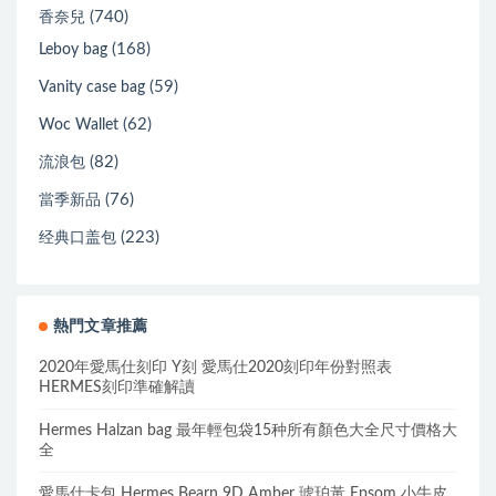
(740)
香奈兒
(168)
Leboy bag
(59)
Vanity case bag
(62)
Woc Wallet
(82)
流浪包
(76)
當季新品
(223)
经典口盖包
熱門文章推薦
2020年愛馬仕刻印 Y刻 愛馬仕2020刻印年份對照表
HERMES刻印準確解讀
Hermes Halzan bag 最年輕包袋15种所有顏色大全尺寸價格大
全
愛馬仕卡包 Hermes Bearn 9D Amber 琥珀黃 Epsom 小牛皮