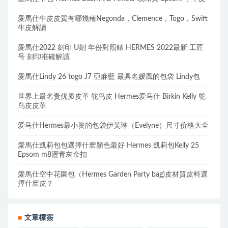
愛馬仕牛皮皮質有哪幾種Negonda，Clemence，Togo，Swift
牛皮解讀
愛馬仕2022 刻印 U刻 年份對照錶 HERMES 2022最新 工匠
号 刻印准確解讀
愛馬仕Lindy 26 togo J7 亞麻藍 最具名媛風的包袋 Lindy包
世界上最名贵优质皮革 鸵鸟皮 Hermes爱马仕 Birkin Kelly 鸵
鸟皮皮革
爱马仕Hermes最小资的包袋伊芙琳（Evelyne）尺寸价格大全
愛馬仕凱莉包包選擇什麽顏色最好 Hermes 凱莉包Kelly 25
Epsom m8瀝青灰金扣
愛馬仕空中花園包（Hermes Garden Party bag)皮材質皮料選
擇什麽皮？
文章標簽