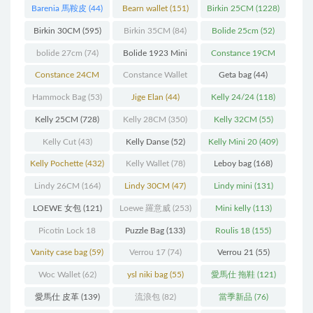
Barenia 馬鞍皮
(44)
Bearn wallet
(151)
Birkin 25CM
(1228)
Birkin 30CM
(595)
Birkin 35CM
(84)
Bolide 25cm
(52)
bolide 27cm
(74)
Bolide 1923 Mini
Constance 19CM
(93)
(571)
Constance 24CM
Constance Wallet
Geta bag
(44)
(216)
(60)
Hammock Bag
(53)
Jige Elan
(44)
Kelly 24/24
(118)
Kelly 25CM
(728)
Kelly 28CM
(350)
Kelly 32CM
(55)
Kelly Cut
(43)
Kelly Danse
(52)
Kelly Mini 20
(409)
Kelly Pochette
(432)
Kelly Wallet
(78)
Leboy bag
(168)
Lindy 26CM
(164)
Lindy 30CM
(47)
Lindy mini
(131)
LOEWE 女包
(121)
Loewe 羅意威
(253)
Mini kelly
(113)
Picotin Lock 18
Puzzle Bag
(133)
Roulis 18
(155)
(202)
Vanity case bag
(59)
Verrou 17
(74)
Verrou 21
(55)
Woc Wallet
(62)
ysl niki bag
(55)
愛馬仕 拖鞋
(121)
愛馬仕 皮革
(139)
流浪包
(82)
當季新品
(76)