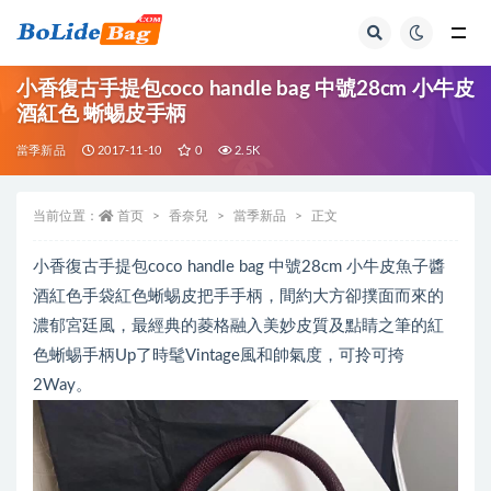
全部
小香復古手提包coco handle bag 中號28cm 小牛皮
酒紅色 蜥蜴皮手柄
當季新品
2017-11-10
0
2.5K
当前位置：
首页
香奈兒
當季新品
正文
小香復古手提包coco handle bag 中號28cm 小牛皮魚子醬
酒紅色手袋紅色蜥蜴皮把手手柄，間約大方卻撲面而來的
濃郁宮廷風，最經典的菱格融入美妙皮質及點睛之筆的紅
色蜥蜴手柄Up了時髦Vintage風和帥氣度，可拎可挎
2Way。