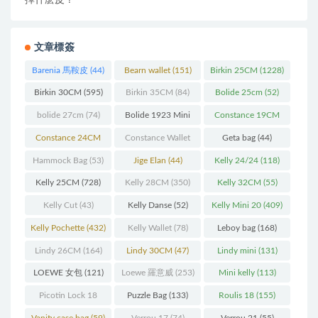
文章標簽
Barenia 馬鞍皮
(44)
Bearn wallet
(151)
Birkin 25CM
(1228)
Birkin 30CM
(595)
Birkin 35CM
(84)
Bolide 25cm
(52)
bolide 27cm
(74)
Bolide 1923 Mini
Constance 19CM
(93)
(571)
Constance 24CM
Constance Wallet
Geta bag
(44)
(216)
(60)
Hammock Bag
(53)
Jige Elan
(44)
Kelly 24/24
(118)
Kelly 25CM
(728)
Kelly 28CM
(350)
Kelly 32CM
(55)
Kelly Cut
(43)
Kelly Danse
(52)
Kelly Mini 20
(409)
Kelly Pochette
(432)
Kelly Wallet
(78)
Leboy bag
(168)
Lindy 26CM
(164)
Lindy 30CM
(47)
Lindy mini
(131)
LOEWE 女包
(121)
Loewe 羅意威
(253)
Mini kelly
(113)
Picotin Lock 18
Puzzle Bag
(133)
Roulis 18
(155)
(202)
Vanity case bag
(59)
Verrou 17
(74)
Verrou 21
(55)