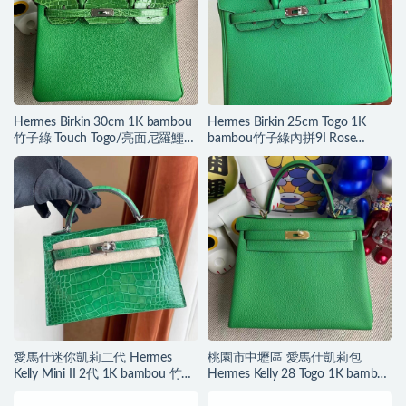
Hermes Birkin 30cm 1K bambou
Hermes Birkin 25cm Togo 1K
竹子綠 Touch Togo/亮面尼羅鱷魚
bambou竹子綠內拼9I Rose
銀扣
Magnolia玉蘭粉 銀扣
愛馬仕迷你凱莉二代 Hermes
桃園市中壢區 愛馬仕凱莉包
Kelly Mini II 2代 1K bambou 竹子
Hermes Kelly 28 Togo 1K bambou
綠 銀扣 亮面美洲鱷魚
竹子綠 金扣 客定出