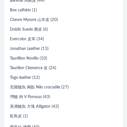
(44)
Barenia 馬鞍皮
(1)
Box calfskin
(20)
Chevre Mysore 山羊皮
(6)
Doblis Suede 麂皮
(34)
Evercolor 皮革
(13)
Jonathan Leather
(10)
Taurillion Novillo
(24)
Taurillon Clemence 皮
(12)
Togo leather
(27)
尼羅鱷魚 兩點 Nilo crocodile
(43)
灣鱷 倒 V Porosus
(42)
美洲鱷魚 方塊 Alligator
(1)
鴕鳥皮