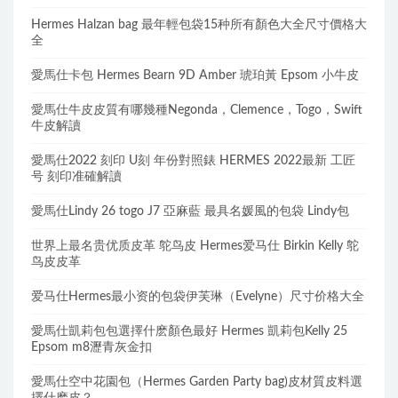
Hermes Halzan bag 最年輕包袋15种所有顏色大全尺寸價格大
全
愛馬仕卡包 Hermes Bearn 9D Amber 琥珀黃 Epsom 小牛皮
愛馬仕牛皮皮質有哪幾種Negonda，Clemence，Togo，Swift
牛皮解讀
愛馬仕2022 刻印 U刻 年份對照錶 HERMES 2022最新 工匠
号 刻印准確解讀
愛馬仕Lindy 26 togo J7 亞麻藍 最具名媛風的包袋 Lindy包
世界上最名贵优质皮革 鸵鸟皮 Hermes爱马仕 Birkin Kelly 鸵
鸟皮皮革
爱马仕Hermes最小资的包袋伊芙琳（Evelyne）尺寸价格大全
愛馬仕凱莉包包選擇什麽顏色最好 Hermes 凱莉包Kelly 25
Epsom m8瀝青灰金扣
愛馬仕空中花園包（Hermes Garden Party bag)皮材質皮料選
擇什麽皮？