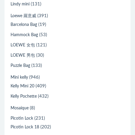
(131)
Lindy mini
(391)
Loewe 羅意威
(19)
Barcelona Bag
(53)
Hammock Bag
(121)
LOEWE 女包
(30)
LOEWE 男包
(133)
Puzzle Bag
(946)
Mini kelly
(409)
Kelly Mini 20
(432)
Kelly Pochette
(8)
Mosaique
(231)
Picotin Lock
(202)
Picotin Lock 18