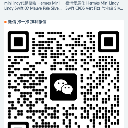
mini lindy代購價格 Hermès Mini
臺灣愛馬仕 Hermès Mini Lindy
Lindy Swift 09 Mauve Pale Silver
Swift CK0S Vert Fizz 气泡绿 Silver
Hardware
Hardware
微信 掃一掃 加我微信