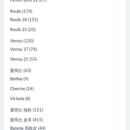
(29)
Picotin Lock 22
(174)
Roulis
(155)
Roulis 18
(20)
Roulis 23
(130)
Verrou
(74)
Verrou 17
(55)
Verrou 21
(63)
愛馬仕
(9)
Berline
(24)
Cherche
(8)
Victoria
(121)
愛馬仕 拖鞋
(415)
愛馬仕 皮革
(44)
Barenia 馬鞍皮