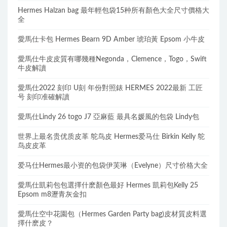
Hermes Halzan bag 最年輕包袋15种所有顏色大全尺寸價格大
全
愛馬仕卡包 Hermes Bearn 9D Amber 琥珀黃 Epsom 小牛皮
愛馬仕牛皮皮質有哪幾種Negonda，Clemence，Togo，Swift
牛皮解讀
愛馬仕2022 刻印 U刻 年份對照錶 HERMES 2022最新 工匠
号 刻印准確解讀
愛馬仕Lindy 26 togo J7 亞麻藍 最具名媛風的包袋 Lindy包
世界上最名贵优质皮革 鸵鸟皮 Hermes爱马仕 Birkin Kelly 鸵
鸟皮皮革
爱马仕Hermes最小资的包袋伊芙琳（Evelyne）尺寸价格大全
愛馬仕凱莉包包選擇什麽顏色最好 Hermes 凱莉包Kelly 25
Epsom m8瀝青灰金扣
愛馬仕空中花園包（Hermes Garden Party bag)皮材質皮料選
擇什麽皮？