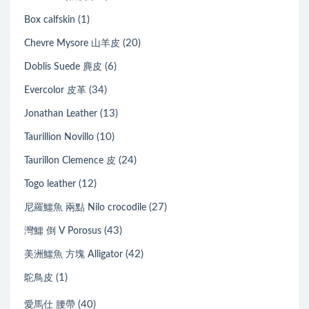
(1)
Box calfskin
(20)
Chevre Mysore 山羊皮
(6)
Doblis Suede 麂皮
(34)
Evercolor 皮革
(13)
Jonathan Leather
(10)
Taurillion Novillo
(24)
Taurillon Clemence 皮
(12)
Togo leather
(27)
尼羅鱷魚 兩點 Nilo crocodile
(43)
灣鱷 倒 V Porosus
(42)
美洲鱷魚 方塊 Alligator
(1)
鴕鳥皮
(40)
愛馬仕 腰帶