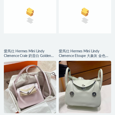
愛馬仕 Hermes Mini Lindy
愛馬仕 Hermes Mini Lindy
Clemence Craie 奶昔白 Golden
Clemence Etoupe 大象灰 金色五
Hardware
金