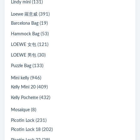
(131)
Lindy mini
(391)
Loewe 羅意威
(19)
Barcelona Bag
(53)
Hammock Bag
(121)
LOEWE 女包
(30)
LOEWE 男包
(133)
Puzzle Bag
(946)
Mini kelly
(409)
Kelly Mini 20
(432)
Kelly Pochette
(8)
Mosaique
(231)
Picotin Lock
(202)
Picotin Lock 18