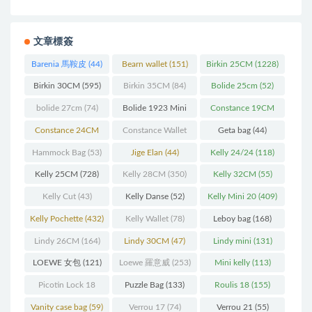
文章標簽
Barenia 馬鞍皮
(44)
Bearn wallet
(151)
Birkin 25CM
(1228)
Birkin 30CM
(595)
Birkin 35CM
(84)
Bolide 25cm
(52)
bolide 27cm
(74)
Bolide 1923 Mini
Constance 19CM
(93)
(571)
Constance 24CM
Constance Wallet
Geta bag
(44)
(216)
(60)
Hammock Bag
(53)
Jige Elan
(44)
Kelly 24/24
(118)
Kelly 25CM
(728)
Kelly 28CM
(350)
Kelly 32CM
(55)
Kelly Cut
(43)
Kelly Danse
(52)
Kelly Mini 20
(409)
Kelly Pochette
(432)
Kelly Wallet
(78)
Leboy bag
(168)
Lindy 26CM
(164)
Lindy 30CM
(47)
Lindy mini
(131)
LOEWE 女包
(121)
Loewe 羅意威
(253)
Mini kelly
(113)
Picotin Lock 18
Puzzle Bag
(133)
Roulis 18
(155)
(202)
Vanity case bag
(59)
Verrou 17
(74)
Verrou 21
(55)