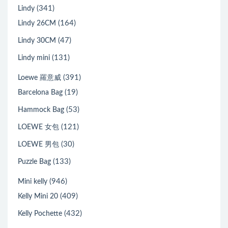
(341)
Lindy
(164)
Lindy 26CM
(47)
Lindy 30CM
(131)
Lindy mini
(391)
Loewe 羅意威
(19)
Barcelona Bag
(53)
Hammock Bag
(121)
LOEWE 女包
(30)
LOEWE 男包
(133)
Puzzle Bag
(946)
Mini kelly
(409)
Kelly Mini 20
(432)
Kelly Pochette