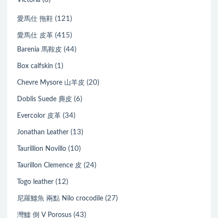
Victoria
(121)
愛馬仕 拖鞋
(415)
愛馬仕 皮革
(44)
Barenia 馬鞍皮
(1)
Box calfskin
(20)
Chevre Mysore 山羊皮
(6)
Doblis Suede 麂皮
(34)
Evercolor 皮革
(13)
Jonathan Leather
(10)
Taurillion Novillo
(24)
Taurillon Clemence 皮
(12)
Togo leather
(27)
尼羅鱷魚 兩點 Nilo crocodile
(43)
灣鱷 倒 V Porosus