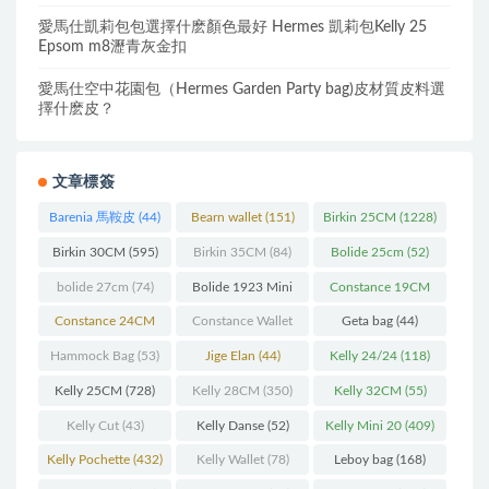
愛馬仕凱莉包包選擇什麽顏色最好 Hermes 凱莉包Kelly 25
Epsom m8瀝青灰金扣
愛馬仕空中花園包（Hermes Garden Party bag)皮材質皮料選
擇什麽皮？
文章標簽
Barenia 馬鞍皮
(44)
Bearn wallet
(151)
Birkin 25CM
(1228)
Birkin 30CM
(595)
Birkin 35CM
(84)
Bolide 25cm
(52)
bolide 27cm
(74)
Bolide 1923 Mini
Constance 19CM
(93)
(571)
Constance 24CM
Constance Wallet
Geta bag
(44)
(216)
(60)
Hammock Bag
(53)
Jige Elan
(44)
Kelly 24/24
(118)
Kelly 25CM
(728)
Kelly 28CM
(350)
Kelly 32CM
(55)
Kelly Cut
(43)
Kelly Danse
(52)
Kelly Mini 20
(409)
Kelly Pochette
(432)
Kelly Wallet
(78)
Leboy bag
(168)