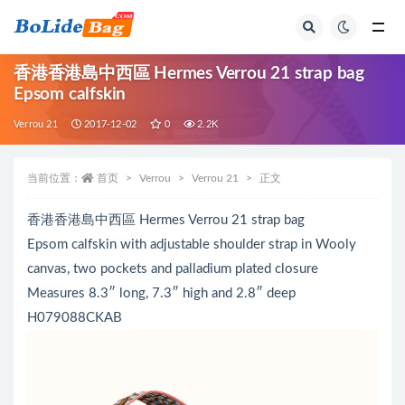
全部
香港香港島中西區 Hermes Verrou 21 strap bag
Epsom calfskin
Verrou 21
2017-12-02
0
2.2K
当前位置：
首页
Verrou
Verrou 21
正文
香港香港島中西區 Hermes Verrou 21 strap bag
Epsom calfskin with adjustable shoulder strap in Wooly
canvas, two pockets and palladium plated closure
Measures 8.3″ long, 7.3″ high and 2.8″ deep
H079088CKAB