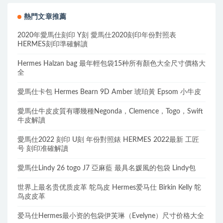
熱門文章推薦
2020年愛馬仕刻印 Y刻 愛馬仕2020刻印年份對照表
HERMES刻印準確解讀
Hermes Halzan bag 最年輕包袋15种所有顏色大全尺寸價格大
全
愛馬仕卡包 Hermes Bearn 9D Amber 琥珀黃 Epsom 小牛皮
愛馬仕牛皮皮質有哪幾種Negonda，Clemence，Togo，Swift
牛皮解讀
愛馬仕2022 刻印 U刻 年份對照錶 HERMES 2022最新 工匠
号 刻印准確解讀
愛馬仕Lindy 26 togo J7 亞麻藍 最具名媛風的包袋 Lindy包
世界上最名贵优质皮革 鸵鸟皮 Hermes爱马仕 Birkin Kelly 鸵
鸟皮皮革
爱马仕Hermes最小资的包袋伊芙琳（Evelyne）尺寸价格大全