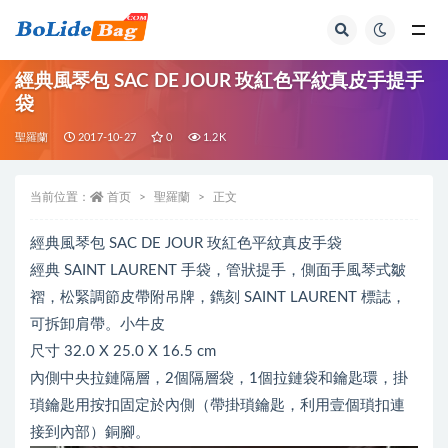
全部
經典風琴包 SAC DE JOUR 玫紅色平紋真皮手提手
袋
聖羅蘭
2017-10-27
0
1.2K
当前位置：
首页
聖羅蘭
正文
經典風琴包 SAC DE JOUR 玫紅色平紋真皮手袋
經典 SAINT LAURENT 手袋，管狀提手，側面手風琴式皺
褶，松緊調節皮帶附吊牌，鐫刻 SAINT LAURENT 標誌，
可拆卸肩帶。小牛皮
尺寸 32.0 X 25.0 X 16.5 cm
內側中央拉鏈隔層，2個隔層袋，1個拉鏈袋和鑰匙環，掛
瑣鑰匙用按扣固定於內側（帶掛瑣鑰匙，利用壹個瑣扣連
接到內部）銅腳。