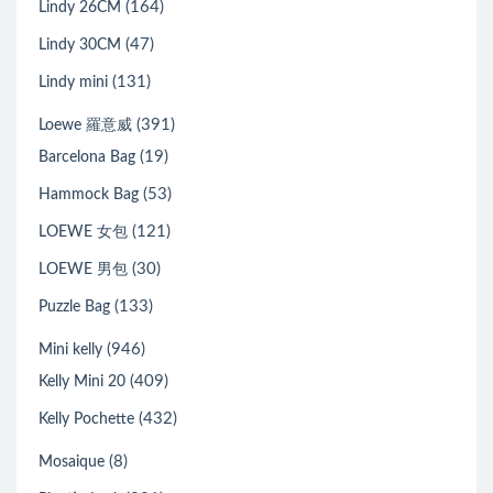
(164)
Lindy 26CM
(47)
Lindy 30CM
(131)
Lindy mini
(391)
Loewe 羅意威
(19)
Barcelona Bag
(53)
Hammock Bag
(121)
LOEWE 女包
(30)
LOEWE 男包
(133)
Puzzle Bag
(946)
Mini kelly
(409)
Kelly Mini 20
(432)
Kelly Pochette
(8)
Mosaique