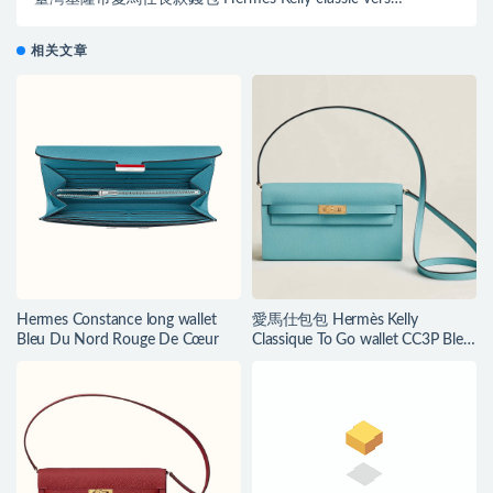
wallet Raisin/Anémone
相关文章
Hermes Constance long wallet
愛馬仕包包 Hermès Kelly
Bleu Du Nord Rouge De Cœur
Classique To Go wallet CC3P Bleu
Atoll Epsom