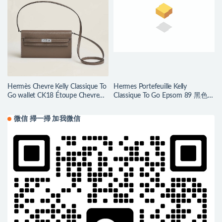
Hermès Chevre Kelly Classique To
Hermes Portefeuille Kelly
Go wallet CK18 Étoupe Chevre
Classique To Go Epsom 89 黑色全
Mysore
手工蜜蠟線縫製
微信 掃一掃 加我微信