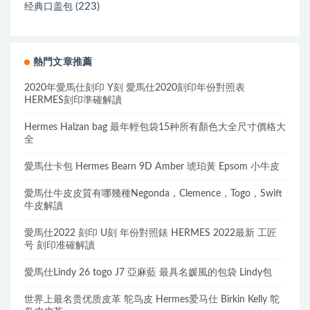
(223)
经典口盖包
熱門文章推薦
2020年愛馬仕刻印 Y刻 愛馬仕2020刻印年份對照表
HERMES刻印準確解讀
Hermes Halzan bag 最年輕包袋15种所有顏色大全尺寸價格大
全
愛馬仕卡包 Hermes Bearn 9D Amber 琥珀黃 Epsom 小牛皮
愛馬仕牛皮皮質有哪幾種Negonda，Clemence，Togo，Swift
牛皮解讀
愛馬仕2022 刻印 U刻 年份對照錶 HERMES 2022最新 工匠
号 刻印准確解讀
愛馬仕Lindy 26 togo J7 亞麻藍 最具名媛風的包袋 Lindy包
世界上最名贵优质皮革 鸵鸟皮 Hermes爱马仕 Birkin Kelly 鸵