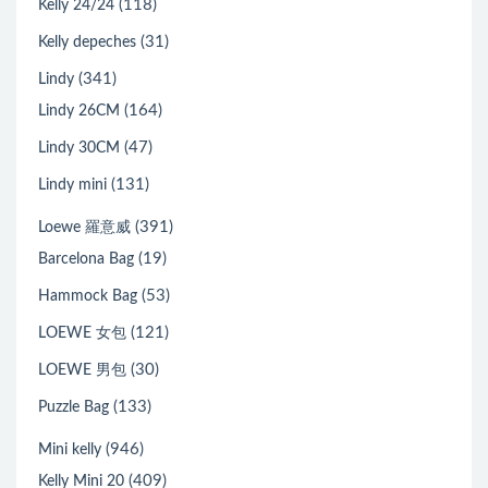
(118)
Kelly 24/24
(31)
Kelly depeches
(341)
Lindy
(164)
Lindy 26CM
(47)
Lindy 30CM
(131)
Lindy mini
(391)
Loewe 羅意威
(19)
Barcelona Bag
(53)
Hammock Bag
(121)
LOEWE 女包
(30)
LOEWE 男包
(133)
Puzzle Bag
(946)
Mini kelly
(409)
Kelly Mini 20