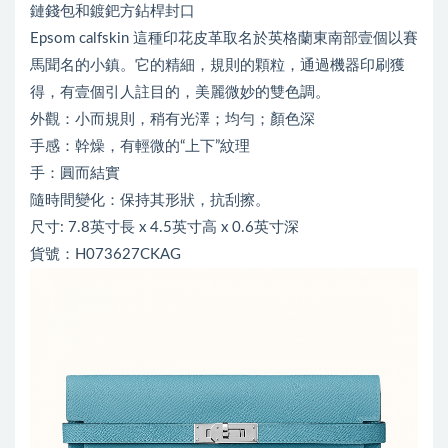
鏈錢包和鍍鈀方鉆桿封口
Epsom calfskin 這種印花皮革取名於英格蘭東南部壹個以賽
馬聞名的小鎮。它的精細，規則的顆粒，通過機器印刷獲
得，有壹個引人註目的，美麗微妙的雙色調。
外觀：小而規則，稍有光澤；均勻；顏色深
手感：幹燥，有輕微的“上下”紋理
手：圓而結實
隨時間變化：保持其形狀，抗刮擦。
尺寸: 7.8英寸長 x 4.5英寸高 x 0.6英寸深
貨號：H073627CKAG