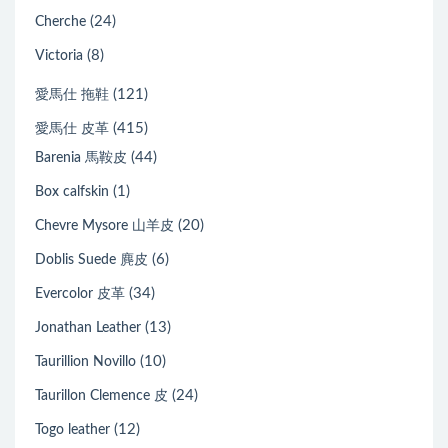
(24)
Cherche
(8)
Victoria
(121)
愛馬仕 拖鞋
(415)
愛馬仕 皮革
(44)
Barenia 馬鞍皮
(1)
Box calfskin
(20)
Chevre Mysore 山羊皮
(6)
Doblis Suede 麂皮
(34)
Evercolor 皮革
(13)
Jonathan Leather
(10)
Taurillion Novillo
(24)
Taurillon Clemence 皮
(12)
Togo leather