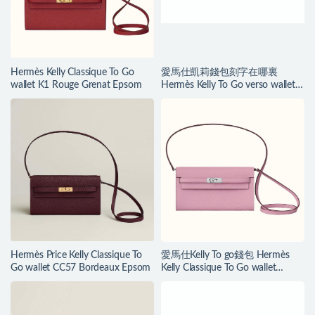
Hermès Kelly Classique To Go
愛馬仕凱莉錢包刻字在哪裏
wallet K1 Rouge Grenat Epsom
Hermès Kelly To Go verso wallet
Chaï/Mauve Sylvestre
Hermès Price Kelly Classique To
愛馬仕Kelly To go錢包 Hermès
Go wallet CC57 Bordeaux Epsom
Kelly Classique To Go wallet
Mauve Sylvestre Epsom