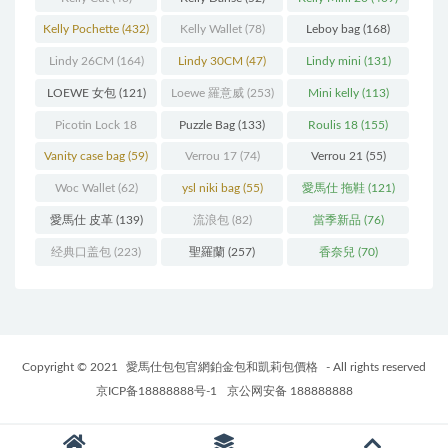
Kelly Pochette
(432)
Kelly Wallet
(78)
Leboy bag
(168)
Lindy 26CM
(164)
Lindy 30CM
(47)
Lindy mini
(131)
LOEWE 女包
(121)
Loewe 羅意威
(253)
Mini kelly
(113)
Picotin Lock 18
Puzzle Bag
(133)
Roulis 18
(155)
(202)
Vanity case bag
(59)
Verrou 17
(74)
Verrou 21
(55)
Woc Wallet
(62)
ysl niki bag
(55)
愛馬仕 拖鞋
(121)
愛馬仕 皮革
(139)
流浪包
(82)
當季新品
(76)
经典口盖包
(223)
聖羅蘭
(257)
香奈兒
(70)
Copyright © 2021
愛馬仕包包官網鉑金包和凱莉包價格
- All rights reserved
京ICP备18888888号-1
京公网安备 188888888