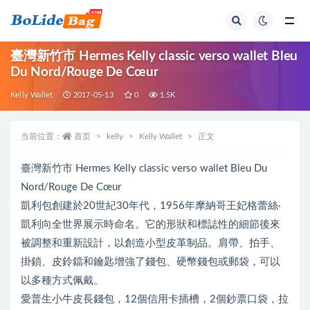
全部
臺灣新竹市 Hermes Kelly classic verso wallet Bleu
Du Nord/Rouge De Cœur
Kelly Wallet
2017-05-13
0
1.5K
当前位置：
首页
kelly
Kelly Wallet
正文
臺灣新竹市 Hermes Kelly classic verso wallet Bleu Du
Nord/Rouge De Cœur
凱利包創建於20世紀30年代，1956年摩納哥王妃格蕾絲·
凱利向全世界展示時命名。它的形狀和標誌性的細節後來
被調整和重新設計，以創造小型皮革制品。肩帶、拍手、
掛鎖、皮鈴鐺和鑰匙增強了錢包、硬幣錢包或郵袋，可以
以多種方式佩戴。
愛普生小牛皮長錢包，12個信用卡插槽，2個鈔票口袋，拉