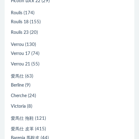
(29)
Picotin Lock 22
(174)
Roulis
(155)
Roulis 18
(20)
Roulis 23
(130)
Verrou
(74)
Verrou 17
(55)
Verrou 21
(63)
愛馬仕
(9)
Berline
(24)
Cherche
(8)
Victoria
(121)
愛馬仕 拖鞋
(415)
愛馬仕 皮革
(44)
Barenia 馬鞍皮