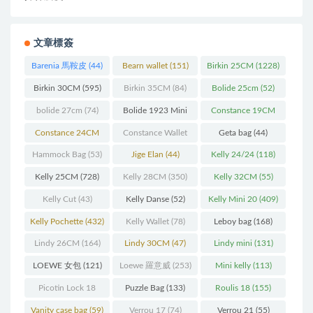
文章標簽
Barenia 馬鞍皮
(44)
Bearn wallet
(151)
Birkin 25CM
(1228)
Birkin 30CM
(595)
Birkin 35CM
(84)
Bolide 25cm
(52)
bolide 27cm
(74)
Bolide 1923 Mini
Constance 19CM
(93)
(571)
Constance 24CM
Constance Wallet
Geta bag
(44)
(216)
(60)
Hammock Bag
(53)
Jige Elan
(44)
Kelly 24/24
(118)
Kelly 25CM
(728)
Kelly 28CM
(350)
Kelly 32CM
(55)
Kelly Cut
(43)
Kelly Danse
(52)
Kelly Mini 20
(409)
Kelly Pochette
(432)
Kelly Wallet
(78)
Leboy bag
(168)
Lindy 26CM
(164)
Lindy 30CM
(47)
Lindy mini
(131)
LOEWE 女包
(121)
Loewe 羅意威
(253)
Mini kelly
(113)
Picotin Lock 18
Puzzle Bag
(133)
Roulis 18
(155)
(202)
Vanity case bag
(59)
Verrou 17
(74)
Verrou 21
(55)