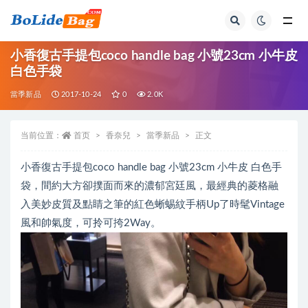
全部
小香復古手提包coco handle bag 小號23cm 小牛皮
白色手袋
當季新品
2017-10-24
0
2.0K
当前位置：
首页
香奈兒
當季新品
正文
小香復古手提包coco handle bag 小號23cm 小牛皮 白色手
袋，間約大方卻撲面而來的濃郁宮廷風，最經典的菱格融
入美妙皮質及點睛之筆的紅色蜥蜴紋手柄Up了時髦Vintage
風和帥氣度，可拎可挎2Way。