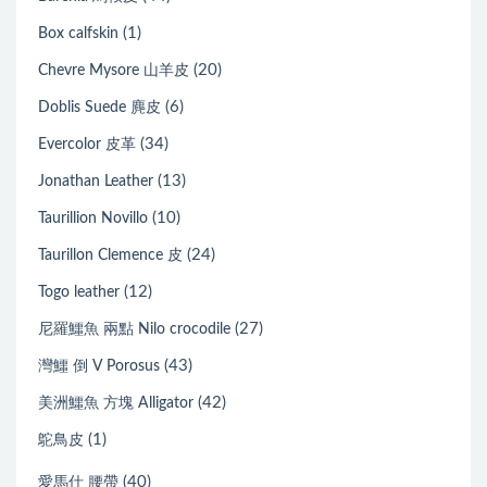
(1)
Box calfskin
(20)
Chevre Mysore 山羊皮
(6)
Doblis Suede 麂皮
(34)
Evercolor 皮革
(13)
Jonathan Leather
(10)
Taurillion Novillo
(24)
Taurillon Clemence 皮
(12)
Togo leather
(27)
尼羅鱷魚 兩點 Nilo crocodile
(43)
灣鱷 倒 V Porosus
(42)
美洲鱷魚 方塊 Alligator
(1)
鴕鳥皮
(40)
愛馬仕 腰帶