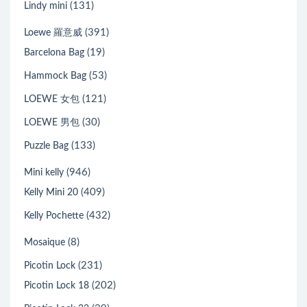
(131)
Lindy mini
(391)
Loewe 羅意威
(19)
Barcelona Bag
(53)
Hammock Bag
(121)
LOEWE 女包
(30)
LOEWE 男包
(133)
Puzzle Bag
(946)
Mini kelly
(409)
Kelly Mini 20
(432)
Kelly Pochette
(8)
Mosaique
(231)
Picotin Lock
(202)
Picotin Lock 18