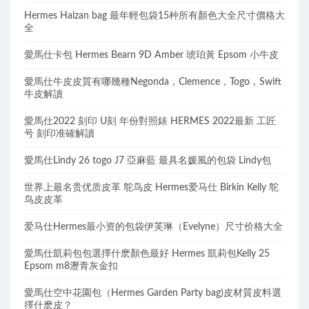
Hermes Halzan bag 最年輕包袋15种所有顏色大全尺寸價格大
全
愛馬仕卡包 Hermes Bearn 9D Amber 琥珀黃 Epsom 小牛皮
愛馬仕牛皮皮質有哪幾種Negonda，Clemence，Togo，Swift
牛皮解讀
愛馬仕2022 刻印 U刻 年份對照錶 HERMES 2022最新 工匠
号 刻印准確解讀
愛馬仕Lindy 26 togo J7 亞麻藍 最具名媛風的包袋 Lindy包
世界上最名贵优质皮革 鸵鸟皮 Hermes爱马仕 Birkin Kelly 鸵
鸟皮皮革
爱马仕Hermes最小资的包袋伊芙琳（Evelyne）尺寸价格大全
愛馬仕凱莉包包選擇什麽顏色最好 Hermes 凱莉包Kelly 25
Epsom m8瀝青灰金扣
愛馬仕空中花園包（Hermes Garden Party bag)皮材質皮料選
擇什麽皮？