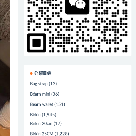
分類目錄
(13)
Bag strap
(36)
Béarn mini
(151)
Bearn wallet
(1,945)
Birkin
(17)
Birkin 20cm
(1,228)
Birkin 25CM