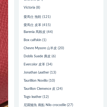
(8)
Victoria
(121)
愛馬仕 拖鞋
(415)
愛馬仕 皮革
(44)
Barenia 馬鞍皮
(1)
Box calfskin
(20)
Chevre Mysore 山羊皮
(6)
Doblis Suede 麂皮
(34)
Evercolor 皮革
(13)
Jonathan Leather
(10)
Taurillion Novillo
(24)
Taurillon Clemence 皮
(12)
Togo leather
(27)
尼羅鱷魚 兩點 Nilo crocodile