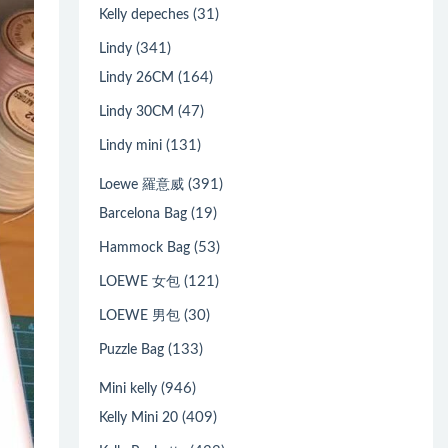
(31)
Kelly depeches
(341)
Lindy
(164)
Lindy 26CM
(47)
Lindy 30CM
(131)
Lindy mini
(391)
Loewe 羅意威
(19)
Barcelona Bag
(53)
Hammock Bag
(121)
LOEWE 女包
(30)
LOEWE 男包
(133)
Puzzle Bag
(946)
Mini kelly
(409)
Kelly Mini 20