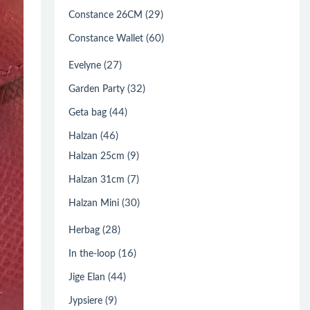
(29)
Constance 26CM
(60)
Constance Wallet
(27)
Evelyne
(32)
Garden Party
(44)
Geta bag
(46)
Halzan
(9)
Halzan 25cm
(7)
Halzan 31cm
(30)
Halzan Mini
(28)
Herbag
(16)
In the-loop
(44)
Jige Elan
(9)
Jypsiere