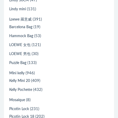
(47)
Lindy 30CM
(131)
Lindy mini
(391)
Loewe 羅意威
(19)
Barcelona Bag
(53)
Hammock Bag
(121)
LOEWE 女包
(30)
LOEWE 男包
(133)
Puzzle Bag
(946)
Mini kelly
(409)
Kelly Mini 20
(432)
Kelly Pochette
(8)
Mosaique
(231)
Picotin Lock
(202)
Picotin Lock 18