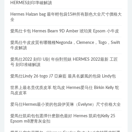
HERMES刻印準確解讀
Hermes Halzan bag 最年輕包袋15种所有顏色大全尺寸價格大
全
愛馬仕卡包 Hermes Bearn 9D Amber 琥珀黃 Epsom 小牛皮
愛馬仕牛皮皮質有哪幾種Negonda，Clemence，Togo，Swift
牛皮解讀
愛馬仕2022 刻印 U刻 年份對照錶 HERMES 2022最新 工匠
号 刻印准確解讀
愛馬仕Lindy 26 togo J7 亞麻藍 最具名媛風的包袋 Lindy包
世界上最名贵优质皮革 鸵鸟皮 Hermes爱马仕 Birkin Kelly 鸵
鸟皮皮革
爱马仕Hermes最小资的包袋伊芙琳（Evelyne）尺寸价格大全
愛馬仕凱莉包包選擇什麽顏色最好 Hermes 凱莉包Kelly 25
Epsom m8瀝青灰金扣