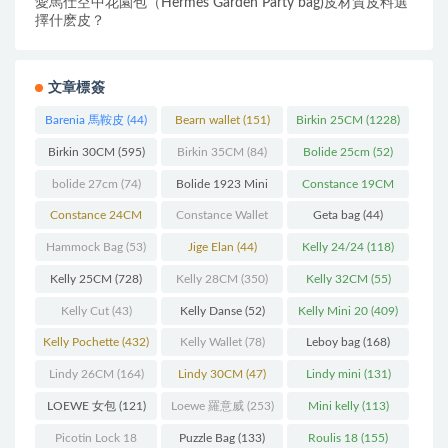
愛馬仕空中花園包（Hermes Garden Party bag)皮材質皮料選
擇什麽皮？
文章標簽
Barenia 馬鞍皮
(44)
Bearn wallet
(151)
Birkin 25CM
(1228)
Birkin 30CM
(595)
Birkin 35CM
(84)
Bolide 25cm
(52)
bolide 27cm
(74)
Bolide 1923 Mini
Constance 19CM
(93)
(571)
Constance 24CM
Constance Wallet
Geta bag
(44)
(216)
(60)
Hammock Bag
(53)
Jige Elan
(44)
Kelly 24/24
(118)
Kelly 25CM
(728)
Kelly 28CM
(350)
Kelly 32CM
(55)
Kelly Cut
(43)
Kelly Danse
(52)
Kelly Mini 20
(409)
Kelly Pochette
(432)
Kelly Wallet
(78)
Leboy bag
(168)
Lindy 26CM
(164)
Lindy 30CM
(47)
Lindy mini
(131)
LOEWE 女包
(121)
Loewe 羅意威
(253)
Mini kelly
(113)
Picotin Lock 18
Puzzle Bag
(133)
Roulis 18
(155)