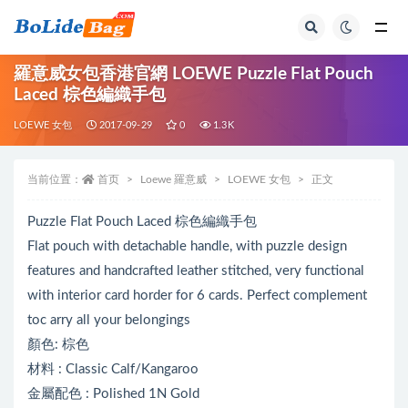
全部
羅意威女包香港官網 LOEWE Puzzle Flat Pouch
Laced 棕色編織手包
LOEWE 女包
2017-09-29
0
1.3K
当前位置：
首页
Loewe 羅意威
LOEWE 女包
正文
Puzzle Flat Pouch Laced 棕色編織手包
Flat pouch with detachable handle, with puzzle design
features and handcrafted leather stitched, very functional
with interior card horder for 6 cards. Perfect complement
toc arry all your belongings
顏色: 棕色
材料 : Classic Calf/Kangaroo
金屬配色 : Polished 1N Gold