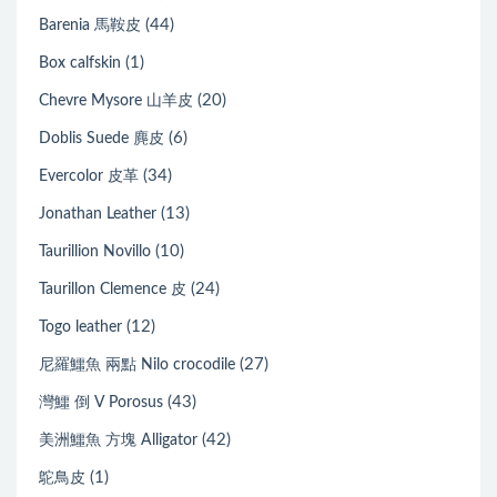
(44)
Barenia 馬鞍皮
(1)
Box calfskin
(20)
Chevre Mysore 山羊皮
(6)
Doblis Suede 麂皮
(34)
Evercolor 皮革
(13)
Jonathan Leather
(10)
Taurillion Novillo
(24)
Taurillon Clemence 皮
(12)
Togo leather
(27)
尼羅鱷魚 兩點 Nilo crocodile
(43)
灣鱷 倒 V Porosus
(42)
美洲鱷魚 方塊 Alligator
(1)
鴕鳥皮