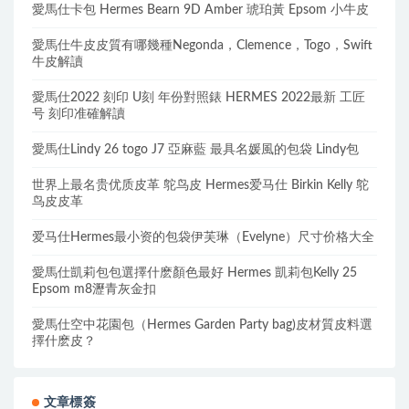
愛馬仕卡包 Hermes Bearn 9D Amber 琥珀黃 Epsom 小牛皮
愛馬仕牛皮皮質有哪幾種Negonda，Clemence，Togo，Swift
牛皮解讀
愛馬仕2022 刻印 U刻 年份對照錶 HERMES 2022最新 工匠
号 刻印准確解讀
愛馬仕Lindy 26 togo J7 亞麻藍 最具名媛風的包袋 Lindy包
世界上最名贵优质皮革 鸵鸟皮 Hermes爱马仕 Birkin Kelly 鸵
鸟皮皮革
爱马仕Hermes最小资的包袋伊芙琳（Evelyne）尺寸价格大全
愛馬仕凱莉包包選擇什麽顏色最好 Hermes 凱莉包Kelly 25
Epsom m8瀝青灰金扣
愛馬仕空中花園包（Hermes Garden Party bag)皮材質皮料選
擇什麽皮？
文章標簽