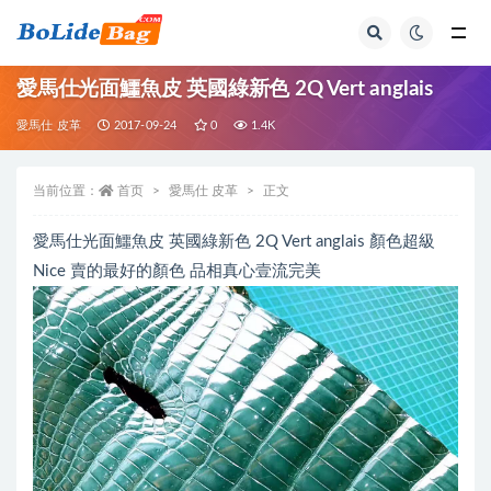
全部
愛馬仕光面鱷魚皮 英國綠新色 2Q Vert anglais
愛馬仕 皮革
2017-09-24
0
1.4K
当前位置：
首页
愛馬仕 皮革
正文
愛馬仕光面鱷魚皮 英國綠新色 2Q Vert anglais 顏色超級
Nice 賣的最好的顏色 品相真心壹流完美