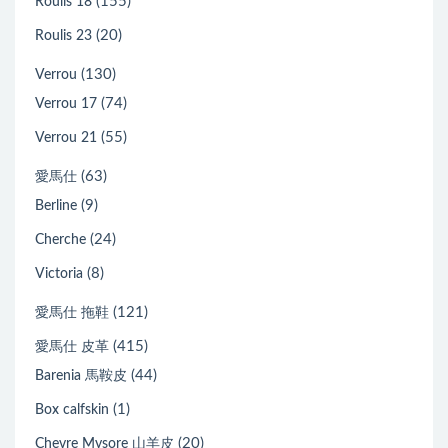
(155)
Roulis 18
(20)
Roulis 23
(130)
Verrou
(74)
Verrou 17
(55)
Verrou 21
(63)
愛馬仕
(9)
Berline
(24)
Cherche
(8)
Victoria
(121)
愛馬仕 拖鞋
(415)
愛馬仕 皮革
(44)
Barenia 馬鞍皮
(1)
Box calfskin
(20)
Chevre Mysore 山羊皮