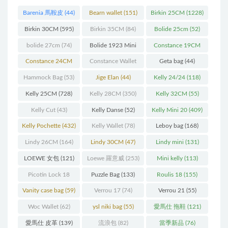
Barenia 馬鞍皮
(44)
Bearn wallet
(151)
Birkin 25CM
(1228)
Birkin 30CM
(595)
Birkin 35CM
(84)
Bolide 25cm
(52)
bolide 27cm
(74)
Bolide 1923 Mini
Constance 19CM
(93)
(571)
Constance 24CM
Constance Wallet
Geta bag
(44)
(216)
(60)
Hammock Bag
(53)
Jige Elan
(44)
Kelly 24/24
(118)
Kelly 25CM
(728)
Kelly 28CM
(350)
Kelly 32CM
(55)
Kelly Cut
(43)
Kelly Danse
(52)
Kelly Mini 20
(409)
Kelly Pochette
(432)
Kelly Wallet
(78)
Leboy bag
(168)
Lindy 26CM
(164)
Lindy 30CM
(47)
Lindy mini
(131)
LOEWE 女包
(121)
Loewe 羅意威
(253)
Mini kelly
(113)
Picotin Lock 18
Puzzle Bag
(133)
Roulis 18
(155)
(202)
Vanity case bag
(59)
Verrou 17
(74)
Verrou 21
(55)
Woc Wallet
(62)
ysl niki bag
(55)
愛馬仕 拖鞋
(121)
愛馬仕 皮革
(139)
流浪包
(82)
當季新品
(76)