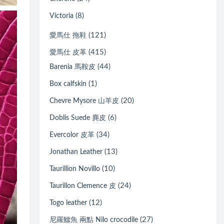
(8)
Victoria
(121)
愛馬仕 拖鞋
(415)
愛馬仕 皮革
(44)
Barenia 馬鞍皮
(1)
Box calfskin
(20)
Chevre Mysore 山羊皮
(6)
Doblis Suede 麂皮
(34)
Evercolor 皮革
(13)
Jonathan Leather
(10)
Taurillion Novillo
(24)
Taurillon Clemence 皮
(12)
Togo leather
(27)
尼羅鱷魚 兩點 Nilo crocodile