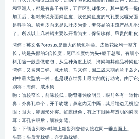
竹节状方形渐变成圆形，是制作包包或服装的顶级皮料，以上
和亚洲人，都是有鼻子有眼，五官区别却很大。其中值得一提
加工后，相对来说亮面鳄鱼皮、浅色鳄鱼皮的气孔要比哑光面
是科学的。鳄鱼皮向来是以肚皮为贵，奢侈品的主流产品几乎
了。所以以上几种鳄主要以开背为主，保留珍稀、昂贵的肚皮
湾鳄：英文名Porosus,是最大的鳄鱼种类。皮质花纹均一
长，约是头部的5倍长度，尾巴长度约为头+躯干总和。有细小的
料用途一般是做箱包，从品种角度上说，湾鳄与其他品种鳄鱼
湾鳄，又名河口鳄、咸水鳄、马来鳄，因二战末期的兰里岛之
种中最大型的一种，也是现存世界上最大的爬行动物。由于它
别称：海鳄、咸水鳄
吻：吻较窄长，前喙较低，吻背雕蚀纹明显，眼前各有一道骨
鼻：外鼻孔单个，开于吻端；鼻道内无中隔，其后端边无横起
眼：眼大，卵圆形外突。虹膜绿色，有上下眼睑与透明的瞬膜
耳：耳孔在眼后，细狭如缝。
齿：下颌齿列咬□时与上颌齿列交错切接在同一垂直面上。
头部：头后无枕鳞，亦无后枕鳞。