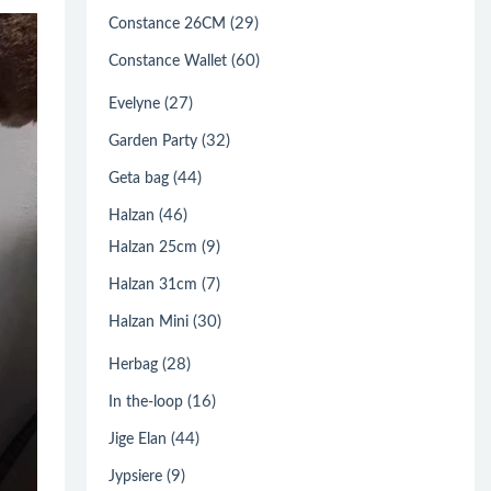
(29)
Constance 26CM
(60)
Constance Wallet
(27)
Evelyne
(32)
Garden Party
(44)
Geta bag
(46)
Halzan
(9)
Halzan 25cm
(7)
Halzan 31cm
(30)
Halzan Mini
(28)
Herbag
(16)
In the-loop
(44)
Jige Elan
(9)
Jypsiere