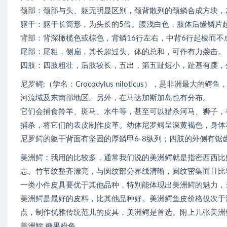
颈部：颈部与头、躯无明显区别，颈背散列的颈鳞合成方块，
躯干：躯干长筒形，为头长的5倍。腹浅白色，肢体后缘鳞片
背部：背深橄榄色或棕色，背鳞16行左右，中背6行起棱而不
尾部：尾粗，侧扁，其长超过头、体的总和，可作有力袭击。
四肢：四肢粗壮，后肢较长，五出，第五趾短小，趾基有蹼，
尼罗鳄:（学名：Crocodylus niloticus），是非
河流域及东南部地区。另外，在马达加斯加岛也有分布。
它们会捕食羚羊、斑马、水牛等，甚至可以猎杀河马、狮子，有
捕杀，将它们的表皮制作皮革。幼体尼罗鳄呈深黄褐色，身体
尼罗鳄的躯干背面有坚固的厚鳞甲6-8纵列；四肢的外侧有锯
美洲鳄：我用的比较多，通常我们说的美洲鳄就是指密西西比
志。竹节纹整齐漂亮，与圆纹部分界线清晰，圆纹密集而且比
一类小件皮具要优于其他品种，特别能体现出美洲鳄的魅力，
美洲鳄是最好的皮料，比其他品种好。美洲鳄鱼皮价格仅次于
点，制作优雅传统范儿的皮具，美洲鳄是首选。附上几张美洲
美洲鱷 糖果粉色