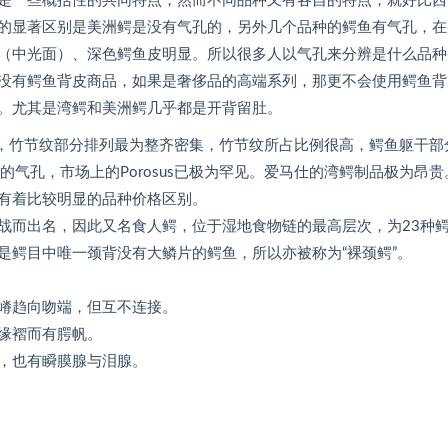
是一些概括性的共同特点，然而不同品种又有各自的特点，就好比西
的显著区别是美洲鳄是没有气孔的，另外几个品种的鳄鱼有气孔，在
（中光面）、深色鳄鱼皮明显。所以很多人以气孔来分辨是什么品种
没有鳄鱼背皮商品，如果是奢侈品的高端系列，那更不会使用鳄鱼背
。尤其是湾鳄和美洲鳄几乎都是开背留肚。
整齐，竹节纹部分排列最为整齐密集，竹节纹所占比例很高，鳄鱼躯干部
气孔，市场上的Porosus已极为罕见。爱马仕的湾鳄制品极为昂贵
有着比较明显的品种价格区别。
战而出名，因此又名食人鳄，位于湿地食物链的最高层次，为23种
是鳄目中唯一颈背没有大鳞片的鳄鱼，所以亦被称为“裸颈鳄”。
嵴趋向吻端，但互不连接。
缘褶而有腭帆。
，也有瞬膜腺与泪腺。