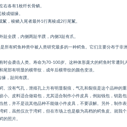
左右各有1枚纤长骨鳞。
起棱成锯缘。
成鬣，棱鳞入尾者最外1行离棱成2行尾鬣。
外趾全蹼，内侧两趾半蹼，内侧3趾有爪。
洲最大的鳄鱼，是所有鳄鱼种类中被人类研究最多的一种鳄鱼。它们主要分布于非
时会袭击人类。寿命为70-100岁。这种体形庞大的鳄鱼时常遭到
和尾部有明显的横带纹．成年后横带纹的颜色变淡。
齿缘，趾间有蹼。
鳄。没有气孔，泄殖孔上方有明显裂痕，气孔和裂痕是这个品种的重
较小。皮料适合做箱包，尤其适合制作小件皮具，例如钱包，钥匙包
当然，并不是说其他品种不能做小件皮具，不要误解。另外，制作表
湾鳄，虽然仅次于湾鳄，但在市场上也是极为高档的鳄鱼皮。就我个
鳄的照片。