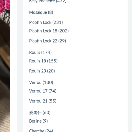
(432)
Kelly Pochette
(8)
Mosaique
(231)
Picotin Lock
(202)
Picotin Lock 18
(29)
Picotin Lock 22
(174)
Roulis
(155)
Roulis 18
(20)
Roulis 23
(130)
Verrou
(74)
Verrou 17
(55)
Verrou 21
(63)
愛馬仕
(9)
Berline
(24)
Cherche