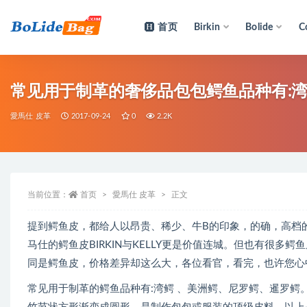
首页
Birkin
Bolide
C
全部
常见用于制革的奢侈品包包鳄鱼品种有:湾
愛馬仕 皮革
2017-09-24
0
2.2K
当前位置：
首页
愛馬仕 皮革
正文
提到鳄鱼皮，都给人以昂贵、稀少、牛B的印象，的确，高档
马仕的鳄鱼皮BIRKIN与KELLY更是价值连城。但也有很
同是鳄鱼皮，价格差异却这么大，各位看官，看完，也许您心
常见用于制革的鳄鱼品种有:湾鳄 、美洲鳄、尼罗鳄、暹罗