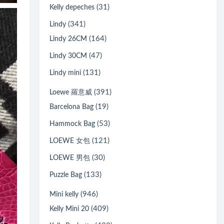
(31)
Kelly depeches
(341)
Lindy
(164)
Lindy 26CM
(47)
Lindy 30CM
(131)
Lindy mini
(391)
Loewe 羅意威
(19)
Barcelona Bag
(53)
Hammock Bag
(121)
LOEWE 女包
(30)
LOEWE 男包
(133)
Puzzle Bag
(946)
Mini kelly
(409)
Kelly Mini 20