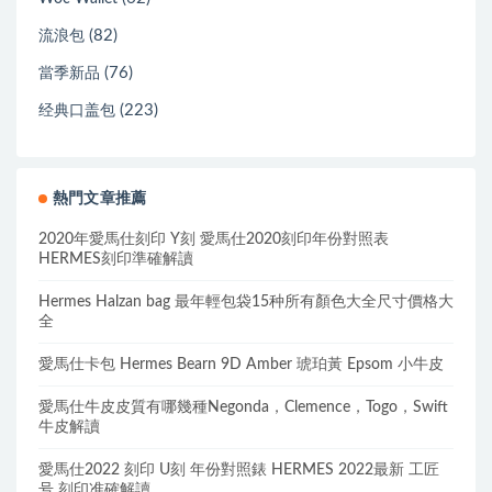
(82)
流浪包
(76)
當季新品
(223)
经典口盖包
熱門文章推薦
2020年愛馬仕刻印 Y刻 愛馬仕2020刻印年份對照表
HERMES刻印準確解讀
Hermes Halzan bag 最年輕包袋15种所有顏色大全尺寸價格大
全
愛馬仕卡包 Hermes Bearn 9D Amber 琥珀黃 Epsom 小牛皮
愛馬仕牛皮皮質有哪幾種Negonda，Clemence，Togo，Swift
牛皮解讀
愛馬仕2022 刻印 U刻 年份對照錶 HERMES 2022最新 工匠
号 刻印准確解讀