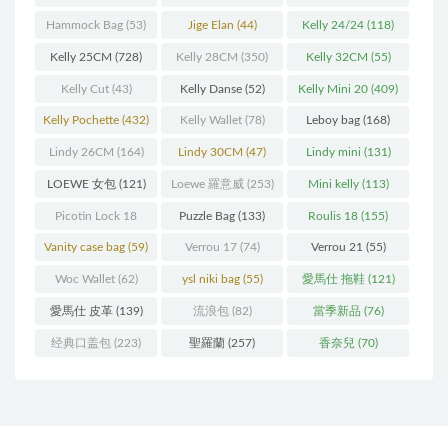
(216)
(60)
Hammock Bag
(53)
Jige Elan
(44)
Kelly 24/24
(118)
Kelly 25CM
(728)
Kelly 28CM
(350)
Kelly 32CM
(55)
Kelly Cut
(43)
Kelly Danse
(52)
Kelly Mini 20
(409)
Kelly Pochette
(432)
Kelly Wallet
(78)
Leboy bag
(168)
Lindy 26CM
(164)
Lindy 30CM
(47)
Lindy mini
(131)
LOEWE 女包
(121)
Loewe 羅意威
(253)
Mini kelly
(113)
Picotin Lock 18
Puzzle Bag
(133)
Roulis 18
(155)
(202)
Vanity case bag
(59)
Verrou 17
(74)
Verrou 21
(55)
Woc Wallet
(62)
ysl niki bag
(55)
愛馬仕 拖鞋
(121)
愛馬仕 皮革
(139)
流浪包
(82)
當季新品
(76)
经典口盖包
(223)
聖羅蘭
(257)
香奈兒
(70)