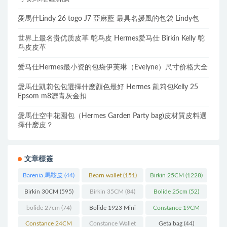
愛馬仕Lindy 26 togo J7 亞麻藍 最具名媛風的包袋 Lindy包
世界上最名贵优质皮革 鸵鸟皮 Hermes爱马仕 Birkin Kelly 鸵
鸟皮皮革
爱马仕Hermes最小资的包袋伊芙琳（Evelyne）尺寸价格大全
愛馬仕凱莉包包選擇什麽顏色最好 Hermes 凱莉包Kelly 25
Epsom m8瀝青灰金扣
愛馬仕空中花園包（Hermes Garden Party bag)皮材質皮料選
擇什麽皮？
文章標簽
Barenia 馬鞍皮
(44)
Bearn wallet
(151)
Birkin 25CM
(1228)
Birkin 30CM
(595)
Birkin 35CM
(84)
Bolide 25cm
(52)
bolide 27cm
(74)
Bolide 1923 Mini
Constance 19CM
(93)
(571)
Constance 24CM
Constance Wallet
Geta bag
(44)