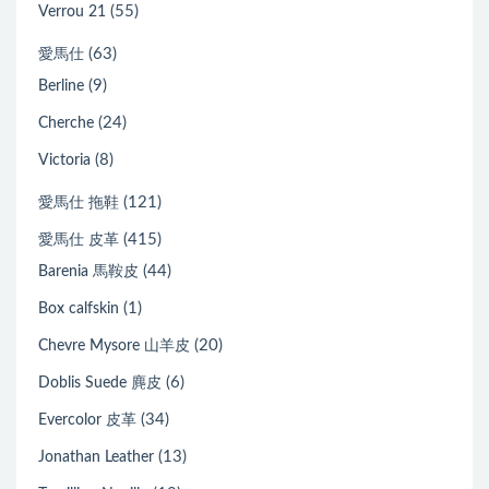
(55)
Verrou 21
(63)
愛馬仕
(9)
Berline
(24)
Cherche
(8)
Victoria
(121)
愛馬仕 拖鞋
(415)
愛馬仕 皮革
(44)
Barenia 馬鞍皮
(1)
Box calfskin
(20)
Chevre Mysore 山羊皮
(6)
Doblis Suede 麂皮
(34)
Evercolor 皮革
(13)
Jonathan Leather