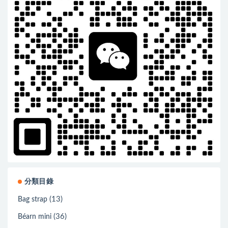
分類目錄
(13)
Bag strap
(36)
Béarn mini