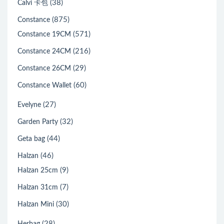
(38)
Calvi 卡包
(875)
Constance
(571)
Constance 19CM
(216)
Constance 24CM
(29)
Constance 26CM
(60)
Constance Wallet
(27)
Evelyne
(32)
Garden Party
(44)
Geta bag
(46)
Halzan
(9)
Halzan 25cm
(7)
Halzan 31cm
(30)
Halzan Mini
(28)