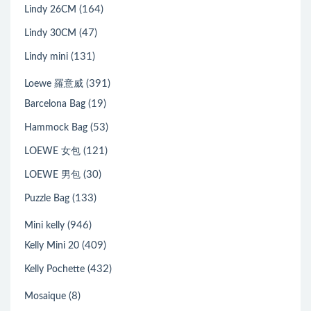
(164)
Lindy 26CM
(47)
Lindy 30CM
(131)
Lindy mini
(391)
Loewe 羅意威
(19)
Barcelona Bag
(53)
Hammock Bag
(121)
LOEWE 女包
(30)
LOEWE 男包
(133)
Puzzle Bag
(946)
Mini kelly
(409)
Kelly Mini 20
(432)
Kelly Pochette
(8)
Mosaique