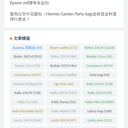
Epsom m8瀝青灰金扣
愛馬仕空中花園包（Hermes Garden Party bag)皮材質皮料選
擇什麽皮？
文章標簽
Barenia 馬鞍皮
(44)
Bearn wallet
(151)
Birkin 25CM
(1228)
Birkin 30CM
(595)
Birkin 35CM
(84)
Bolide 25cm
(52)
bolide 27cm
(74)
Bolide 1923 Mini
Constance 19CM
(93)
(571)
Constance 24CM
Constance Wallet
Geta bag
(44)
(216)
(60)
Hammock Bag
(53)
Jige Elan
(44)
Kelly 24/24
(118)
Kelly 25CM
(728)
Kelly 28CM
(350)
Kelly 32CM
(55)
Kelly Cut
(43)
Kelly Danse
(52)
Kelly Mini 20
(409)
Kelly Pochette
(432)
Kelly Wallet
(78)
Leboy bag
(168)
Lindy 26CM
(164)
Lindy 30CM
(47)
Lindy mini
(131)