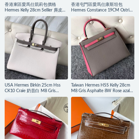
香港東區愛馬仕凱莉包價格
香港屯門區愛馬仕康斯坦包
Hermes Kelly 28cm Sellier 麂皮
Hermes Constance 19CM Ostrich
M8 gris asphalte
M8 Gris Asphalte
USA Hermes Birkin 25cm Hss
Taiwan Hermes HSS Kelly 28cm
CK10 Craie 奶昔白 M8 Gris
M8 Gris Asphalte 8W Rose azalee
Asphalte 瀝青灰
拉絲金扣