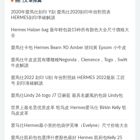
熱門文章推薦
2020年愛馬仕刻印 Y刻 愛馬仕2020刻印年份對照表
HERMES刻印準確解讀
Hermes Halzan bag 最年輕包袋15种所有顏色大全尺寸價格大
全
愛馬仕卡包 Hermes Bearn 9D Amber 琥珀黃 Epsom 小牛皮
愛馬仕牛皮皮質有哪幾種Negonda，Clemence，Togo，Swift
牛皮解讀
愛馬仕2022 刻印 U刻 年份對照錶 HERMES 2022最新 工匠
号 刻印准確解讀
愛馬仕Lindy 26 togo J7 亞麻藍 最具名媛風的包袋 Lindy包
世界上最名贵优质皮革 鸵鸟皮 Hermes爱马仕 Birkin Kelly 鸵
鸟皮皮革
爱马仕Hermes最小资的包袋伊芙琳（Evelyne）尺寸价格大全
愛馬仕凱莉包包選擇什麽顏色最好 Hermes 凱莉包Kelly 25