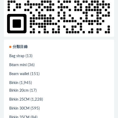
分類目錄
(13)
Bag strap
(36)
Béarn mini
(151)
Bearn wallet
(1,945)
Birkin
(17)
Birkin 20cm
(1,228)
Birkin 25CM
(595)
Birkin 30CM
(84)
Birkin 35CM