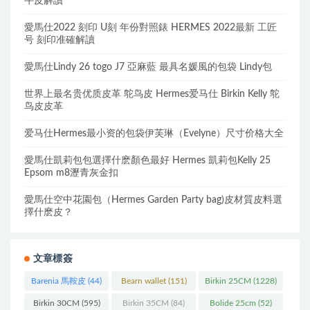
牛皮解讀
愛馬仕2022 刻印 U刻 年份對照錶 HERMES 2022最新 工匠
号 刻印准確解讀
愛馬仕Lindy 26 togo J7 亞麻藍 最具名媛風的包袋 Lindy包
世界上最名贵优质皮革 鸵鸟皮 Hermes爱马仕 Birkin Kelly 鸵
鸟皮皮革
爱马仕Hermes最小资的包袋伊芙琳（Evelyne）尺寸价格大全
愛馬仕凱莉包包選擇什麽顏色最好 Hermes 凱莉包Kelly 25
Epsom m8瀝青灰金扣
愛馬仕空中花園包（Hermes Garden Party bag)皮材質皮料選
擇什麽皮？
文章標簽
Barenia 馬鞍皮
(44)
Bearn wallet
(151)
Birkin 25CM
(1228)
Birkin 30CM
(595)
Birkin 35CM
(84)
Bolide 25cm
(52)