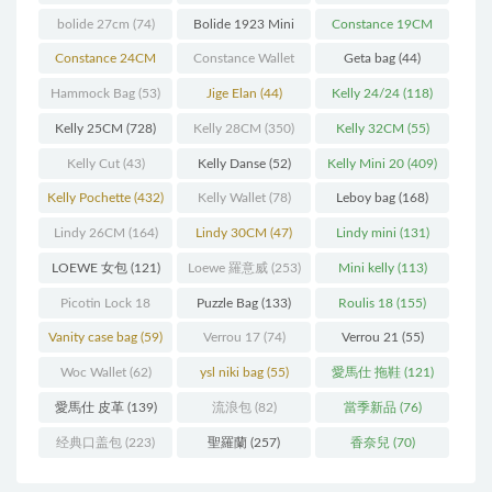
bolide 27cm
(74)
Bolide 1923 Mini
Constance 19CM
(93)
(571)
Constance 24CM
Constance Wallet
Geta bag
(44)
(216)
(60)
Hammock Bag
(53)
Jige Elan
(44)
Kelly 24/24
(118)
Kelly 25CM
(728)
Kelly 28CM
(350)
Kelly 32CM
(55)
Kelly Cut
(43)
Kelly Danse
(52)
Kelly Mini 20
(409)
Kelly Pochette
(432)
Kelly Wallet
(78)
Leboy bag
(168)
Lindy 26CM
(164)
Lindy 30CM
(47)
Lindy mini
(131)
LOEWE 女包
(121)
Loewe 羅意威
(253)
Mini kelly
(113)
Picotin Lock 18
Puzzle Bag
(133)
Roulis 18
(155)
(202)
Vanity case bag
(59)
Verrou 17
(74)
Verrou 21
(55)
Woc Wallet
(62)
ysl niki bag
(55)
愛馬仕 拖鞋
(121)
愛馬仕 皮革
(139)
流浪包
(82)
當季新品
(76)
经典口盖包
(223)
聖羅蘭
(257)
香奈兒
(70)