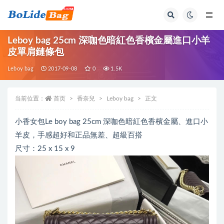
全部
Leboy bag 25cm 深咖色暗紅色香檳金屬進口小羊
皮單肩鏈條包
Leboy bag
2017-09-08
0
1.5K
当前位置：
首页
香奈兒
Leboy bag
正文
小香女包Le boy bag 25cm 深咖色暗紅色香檳金屬、進口小
羊皮，手感超好和正品無差、超級百搭
尺寸：25 x 15 x 9