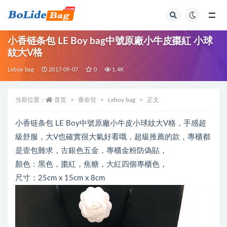
全部
小香链条包 LE Boy bag中號原廠小牛皮棗紅 小球
紋大V格
Leboy bag
2017-09-07
0
1.4K
当前位置：
首页
香奈兒
Leboy bag
正文
小香链条包 LE Boy中號原廠小牛皮小球紋大V格，手感超
級舒服，大V也確實很大氣好看哦，超級推薦的款，專櫃都
是壹包難求，古銀色五金，專櫃金粉防偽貼，
顏色：黑色，棗紅，焦糖，大紅四個專櫃色，
尺寸：25cm x 15cm x 8cm