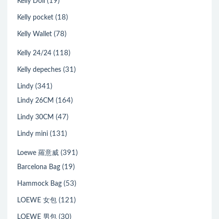
(19)
Kelly Doll
(18)
Kelly pocket
(78)
Kelly Wallet
(118)
Kelly 24/24
(31)
Kelly depeches
(341)
Lindy
(164)
Lindy 26CM
(47)
Lindy 30CM
(131)
Lindy mini
(391)
Loewe 羅意威
(19)
Barcelona Bag
(53)
Hammock Bag
(121)
LOEWE 女包
(30)
LOEWE 男包