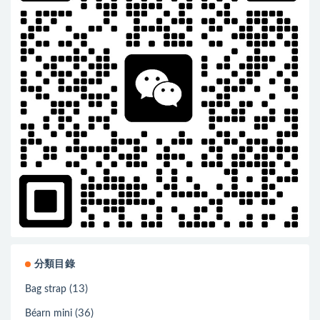
分類目錄
(13)
Bag strap
(36)
Béarn mini