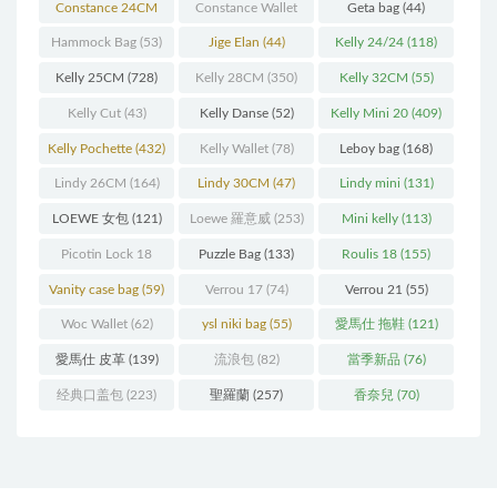
(93)
(571)
Constance 24CM
Constance Wallet
Geta bag
(44)
(216)
(60)
Hammock Bag
(53)
Jige Elan
(44)
Kelly 24/24
(118)
Kelly 25CM
(728)
Kelly 28CM
(350)
Kelly 32CM
(55)
Kelly Cut
(43)
Kelly Danse
(52)
Kelly Mini 20
(409)
Kelly Pochette
(432)
Kelly Wallet
(78)
Leboy bag
(168)
Lindy 26CM
(164)
Lindy 30CM
(47)
Lindy mini
(131)
LOEWE 女包
(121)
Loewe 羅意威
(253)
Mini kelly
(113)
Picotin Lock 18
Puzzle Bag
(133)
Roulis 18
(155)
(202)
Vanity case bag
(59)
Verrou 17
(74)
Verrou 21
(55)
Woc Wallet
(62)
ysl niki bag
(55)
愛馬仕 拖鞋
(121)
愛馬仕 皮革
(139)
流浪包
(82)
當季新品
(76)
经典口盖包
(223)
聖羅蘭
(257)
香奈兒
(70)