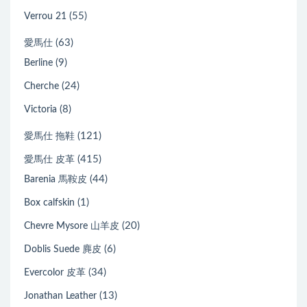
(55)
Verrou 21
(63)
愛馬仕
(9)
Berline
(24)
Cherche
(8)
Victoria
(121)
愛馬仕 拖鞋
(415)
愛馬仕 皮革
(44)
Barenia 馬鞍皮
(1)
Box calfskin
(20)
Chevre Mysore 山羊皮
(6)
Doblis Suede 麂皮
(34)
Evercolor 皮革
(13)
Jonathan Leather