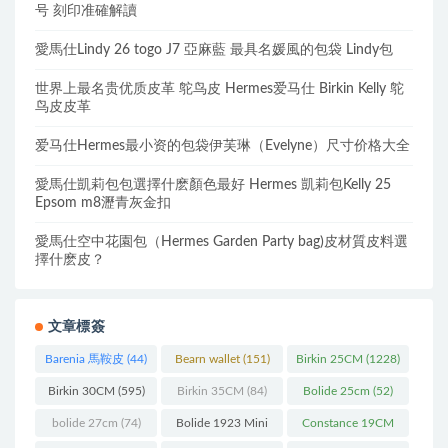
号 刻印准確解讀
愛馬仕Lindy 26 togo J7 亞麻藍 最具名媛風的包袋 Lindy包
世界上最名贵优质皮革 鸵鸟皮 Hermes爱马仕 Birkin Kelly 鸵
鸟皮皮革
爱马仕Hermes最小资的包袋伊芙琳（Evelyne）尺寸价格大全
愛馬仕凱莉包包選擇什麽顏色最好 Hermes 凱莉包Kelly 25
Epsom m8瀝青灰金扣
愛馬仕空中花園包（Hermes Garden Party bag)皮材質皮料選
擇什麽皮？
文章標簽
Barenia 馬鞍皮
(44)
Bearn wallet
(151)
Birkin 25CM
(1228)
Birkin 30CM
(595)
Birkin 35CM
(84)
Bolide 25cm
(52)
bolide 27cm
(74)
Bolide 1923 Mini
Constance 19CM