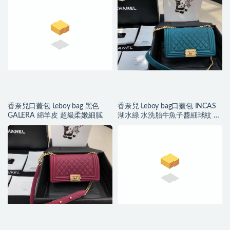
香奈兒口蓋包 Leboy bag 黑色
香奈兒 Leboy bag口蓋包 INCAS
GALERA 綿羊皮 超級柔嫩細膩
湖水綠 水洗胎牛魚子醬細球紋 復
古沙金