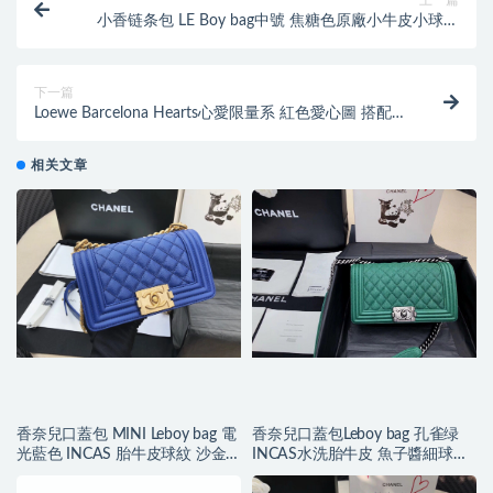
上一篇
小香链条包 LE Boy bag中號 焦糖色原廠小牛皮小球紋
大V格
下一篇
Loewe Barcelona Hearts心愛限量系 紅色愛心圖 搭配黑
色小牛皮
相关文章
香奈兒口蓋包 MINI Leboy bag 電
香奈兒口蓋包Leboy bag 孔雀绿
光藍色 INCAS 胎牛皮球紋 沙金
INCAS水洗胎牛皮 魚子醬細球紋
色五金
復古银色金屬